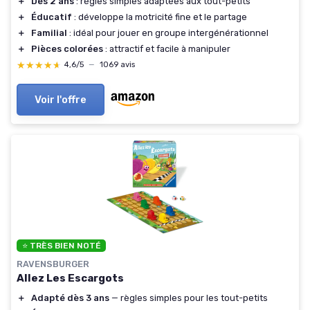
＋
Dès 2 ans
: règles simples adaptées aux tout-petits
＋
Éducatif
: développe la motricité fine et le partage
＋
Familial
: idéal pour jouer en groupe intergénérationnel
＋
Pièces colorées
: attractif et facile à manipuler
★★★★★
★★★★★
4,6/5
—
1069 avis
Voir l'offre
⭐ TRÈS BIEN NOTÉ
RAVENSBURGER
Allez Les Escargots
＋
Adapté dès 3 ans
— règles simples pour les tout-petits