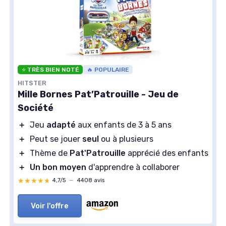
⭐ TRÈS BIEN NOTÉ
🔥 POPULAIRE
HITSTER
Mille Bornes Pat’Patrouille - Jeu de
Société
＋
Jeu
adapté
aux enfants de 3 à 5 ans
＋
Peut se jouer
seul
ou à plusieurs
＋
Thème de
Pat'Patrouille
apprécié des enfants
＋
Un bon moyen
d'apprendre à collaborer
★★★★★
★★★★★
4,7/5
—
4408 avis
Voir l'offre