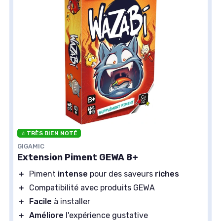
⭐ TRÈS BIEN NOTÉ
GIGAMIC
Extension Piment GEWA 8+
＋
Piment
intense
pour des saveurs
riches
＋
Compatibilité avec produits GEWA
＋
Facile
à installer
＋
Améliore
l'expérience gustative