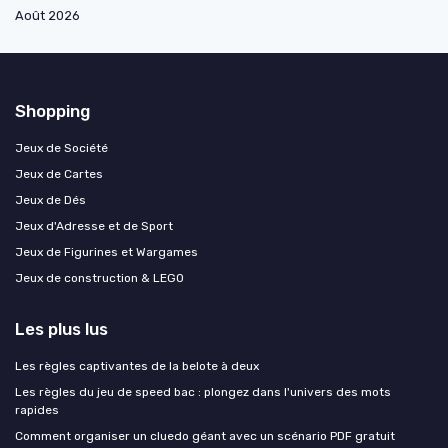
Août 2026
Shopping
Jeux de Société
Jeux de Cartes
Jeux de Dés
Jeux d'Adresse et de Sport
Jeux de Figurines et Wargames
Jeux de construction & LEGO
Les plus lus
Les règles captivantes de la belote à deux
Les règles du jeu de speed bac : plongez dans l'univers des mots
rapides
Comment organiser un cluedo géant avec un scénario PDF gratuit