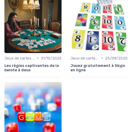
•
•
Jeux de cartes traditionnels
31/10/2025
Jeux de cartes traditionnels
25/08/2025
Les règles captivantes de la
Jouez gratuitement à Skyjo
belote à deux
en ligne