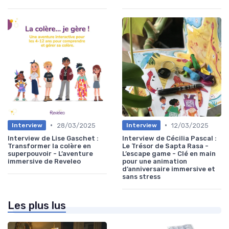
•
•
28/03/2025
12/03/2025
Interview
Interview
Interview de Lise Gaschet :
Interview de Cécilia Pascal :
Transformer la colère en
Le Trésor de Sapta Rasa -
superpouvoir - L’aventure
L’escape game - Clé en main
immersive de Reveleo
pour une animation
d’anniversaire immersive et
sans stress
Les plus lus