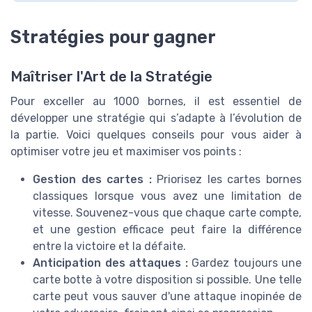
Stratégies pour gagner
Maîtriser l'Art de la Stratégie
Pour exceller au 1000 bornes, il est essentiel de
développer une stratégie qui s’adapte à l’évolution de
la partie. Voici quelques conseils pour vous aider à
optimiser votre jeu et maximiser vos points :
Gestion des cartes :
Priorisez les cartes bornes
classiques lorsque vous avez une limitation de
vitesse. Souvenez-vous que chaque carte compte,
et une gestion efficace peut faire la différence
entre la victoire et la défaite.
Anticipation des attaques :
Gardez toujours une
carte botte à votre disposition si possible. Une telle
carte peut vous sauver d'une attaque inopinée de