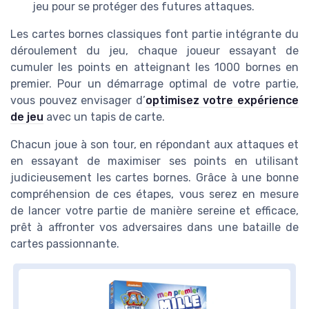
jeu pour se protéger des futures attaques.
Les cartes bornes classiques font partie intégrante du
déroulement du jeu, chaque joueur essayant de
cumuler les points en atteignant les 1000 bornes en
premier. Pour un démarrage optimal de votre partie,
vous pouvez envisager d’
optimisez votre expérience
de jeu
avec un tapis de carte.
Chacun joue à son tour, en répondant aux attaques et
en essayant de maximiser ses points en utilisant
judicieusement les cartes bornes. Grâce à une bonne
compréhension de ces étapes, vous serez en mesure
de lancer votre partie de manière sereine et efficace,
prêt à affronter vos adversaires dans une bataille de
cartes passionnante.