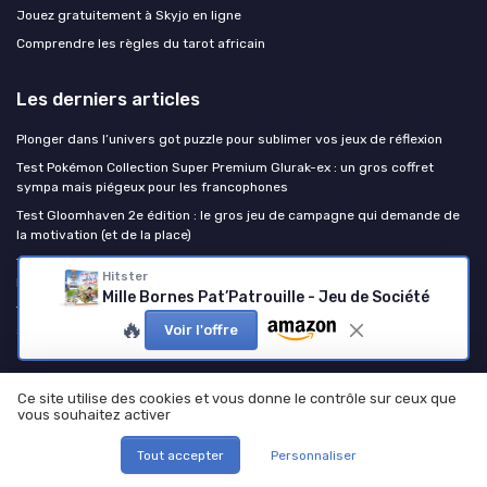
Jouez gratuitement à Skyjo en ligne
Comprendre les règles du tarot africain
Les derniers articles
Plonger dans l’univers got puzzle pour sublimer vos jeux de réflexion
Test Pokémon Collection Super Premium Glurak-ex : un gros coffret
sympa mais piégeux pour les francophones
Test Gloomhaven 2e édition : le gros jeu de campagne qui demande de
la motivation (et de la place)
Test Devir Guerre de l'anneau – Guerriers de la Terre du Milieu :
Hitster
l’extension qui muscle vraiment le jeu
Mille Bornes Pat’Patrouille - Jeu de Société
Test Umbra Wobble Jeu d'échec en Bois : l’échiquier design qui bouge
🔥
Voir l'offre
sans être gadget
Regles de jeux
Ce site utilise des cookies et vous donne le contrôle sur ceux que
vous souhaitez activer
Tout accepter
Personnaliser