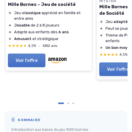
HITSTER
Mille Bornes – Jeu de société
Mille Bornes P
＋
Jeu
classique
apprécié en famille et
de Société
entre amis
＋
Jeu
adapté
au
＋
Jouable
de 2 à 8 joueurs
＋
Peut se jouer
＋
Adapté aux enfants dès
6 ans
＋
Thème de
Pat
＋
Amusant
et stratégique
enfants
★★★★★
★★★★★
4,7/5
—
5352 avis
＋
Un bon moyen
★★★★★
★★★★★
4,7/5
—
Voir l'offre
Voir l'offre
SOMMAIRE
Introduction aux bases du jeu 1000 bornes