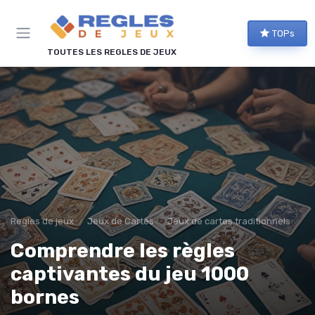
Panneau de gestion des cookies
TOPs
TOUTES LES REGLES DE JEUX
Regles de jeux
Jeux de Cartes
Jeux de cartes traditionnels
Comprendre les règles
captivantes du jeu 1000
bornes