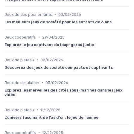
•
Jeux de dés pour enfants
03/02/2026
Les meilleurs jeux de société pour les enfants de 6 ans
•
Jeux coopératifs
29/04/2025
Explorez le jeu captivant du loup-garou junior
•
Jeux de plateau
02/02/2026
Découvrez des jeux de société compacts et captivants
•
Jeux de simulation
03/02/2026
Explorez les merveilles des cités sous-marines dans les jeux
vidéo
•
Jeux de plateau
11/12/2025
L'univers fascinant de l'as d'or : le jeu de l'année
•
Jeux coopératifs
12/12/2025