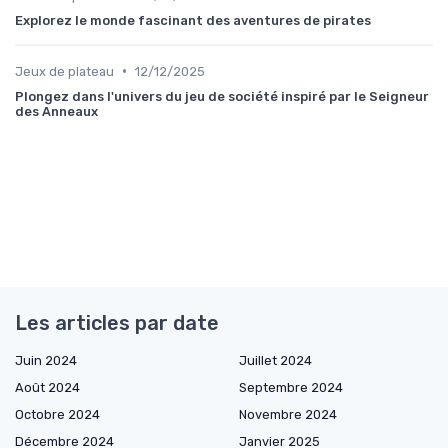
Explorez le monde fascinant des aventures de pirates
•
Jeux de plateau
12/12/2025
Plongez dans l'univers du jeu de société inspiré par le Seigneur
des Anneaux
Les articles par date
Juin 2024
Juillet 2024
Août 2024
Septembre 2024
Octobre 2024
Novembre 2024
Décembre 2024
Janvier 2025