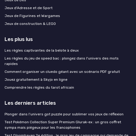
Jeux d'Adresse et de Sport
Jeux de Figurines et Wargames
Jeux de construction & LEGO
Les plus lus
Les règles captivantes de la belote à deux
Les règles du jeu de speed bac : plongez dans l'univers des mots
rapides
Comment organiser un cluedo géant avec un scénario PDF gratuit
Jouez gratuitement à Skyjo en ligne
Comprendre les règles du tarot africain
Les derniers articles
Plonger dans l’univers got puzzle pour sublimer vos jeux de réflexion
Test Pokémon Collection Super Premium Glurak-ex : un gros coffret
sympa mais piégeux pour les francophones
Test Gloomhaven 2e édition : le gros jeu de campagne qui demande de