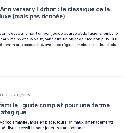
Anniversary Edition : le classique de la
luxe (mais pas donnée)
ion, c’est clairement un bon jeu de bourse et de fusions, emballé
sir aux mains et aux yeux, sans être un objet de luxe non plus. Si tu
 économique accessible, avec des règles simples mais des choix
•
es
10/03/2026
famille : guide complet pour une ferme
ratégique
Agricola famille : mise en place, tours, animaux, aménagements,
pétitive accessible pour joueurs francophones.