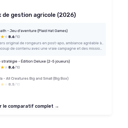
x de gestion agricole (2026)
ath - Jeu d'aventure (Plaid Hat Games)
★★★
★★★
8.6
/10
Univers original de rongeurs en post-apo, ambiance agréable à table
Beaucoup de contenu avec une vraie campagne et des missions variées
 stratégie - Édition Deluxe (2–5 joueurs)
★★★
★★★
8.6
/10
a - All Creatures Big and Small (Big Box)
★★★
★★★
8.5
/10
r le comparatif complet →