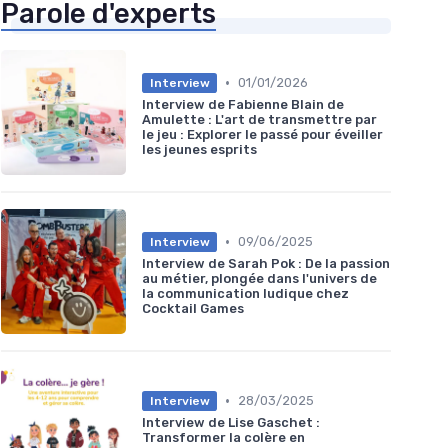
Parole d'experts
•
01/01/2026
Interview
Interview de Fabienne Blain de
Amulette : L'art de transmettre par
le jeu : Explorer le passé pour éveiller
les jeunes esprits
•
09/06/2025
Interview
Interview de Sarah Pok : De la passion
au métier, plongée dans l'univers de
la communication ludique chez
Cocktail Games
•
28/03/2025
Interview
Interview de Lise Gaschet :
Transformer la colère en