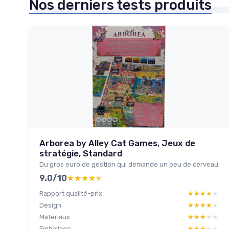
Nos derniers tests produits
Arborea by Alley Cat Games, Jeux de
stratégie, Standard
Du gros euro de gestion qui demande un peu de cerveau
9.0/10
★★★★★
★★★★★
Rapport qualité-prix
★★★★★
★★★★★
Design
★★★★★
★★★★★
Materiaux
★★★★★
★★★★★
Emballage
★★★★★
★★★★★