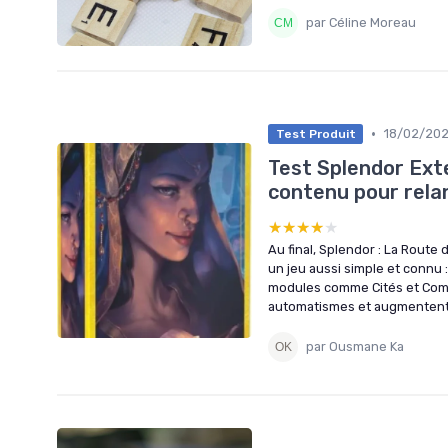
par Céline Moreau
•
18/02/20
Test Produit
Test Splendor Exte
contenu pour relan
★★★★★
★★★★★
Au final, Splendor : La Route
un jeu aussi simple et connu :
modules comme Cités et Compt
automatismes et augmentent l
par Ousmane Ka