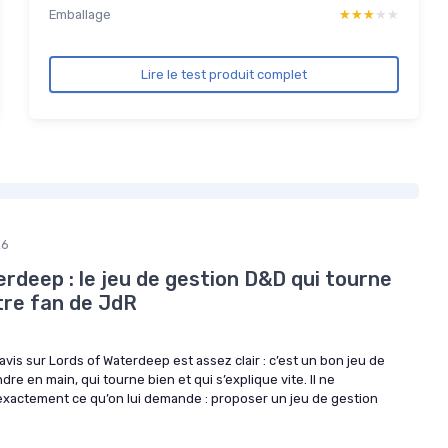
Emballage
★★★★★
★★★★★
Lire le test produit complet
26
rdeep : le jeu de gestion D&D qui tourne
re fan de JdR
avis sur Lords of Waterdeep est assez clair : c’est un bon jeu de
dre en main, qui tourne bien et qui s’explique vite. Il ne
it exactement ce qu’on lui demande : proposer un jeu de gestion