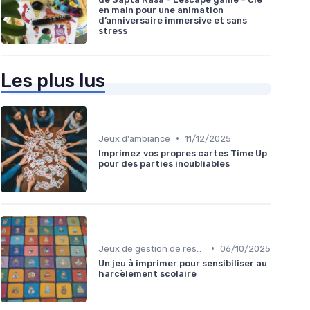
en main pour une animation
d’anniversaire immersive et sans
stress
Les plus lus
•
Jeux d'ambiance
11/12/2025
Imprimez vos propres cartes Time Up
pour des parties inoubliables
•
Jeux de gestion de ressources
06/10/2025
Un jeu à imprimer pour sensibiliser au
harcèlement scolaire