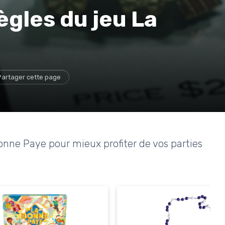
gles du jeu La
Partager cette page
Bonne Paye pour mieux profiter de vos parties