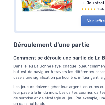
＋
Jeu stra
★★★★★
★★★★★
4,5/5
Voir l'offre
Déroulement d'une partie
Comment se déroule une partie de La 
Dans le jeu La Bonne Paye, chaque joueur commence
but est de naviguer à travers les différentes case
case a une signification particulière, influençant la
Les joueurs doivent gérer leur argent, en euros o
leur paye à la fin du mois. Les cartes courrier, car
de surprise et de stratégie au jeu. Par exemple, u
un gain inattendu.