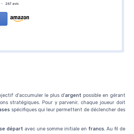
—
267 avis
bjectif d'accumuler le plus d'
argent
possible en gérant
ons stratégiques. Pour y parvenir, chaque joueur doit
ases
spécifiques qui leur permettent de déclencher des
se départ
avec une somme initiale en
francs
. Au fil de