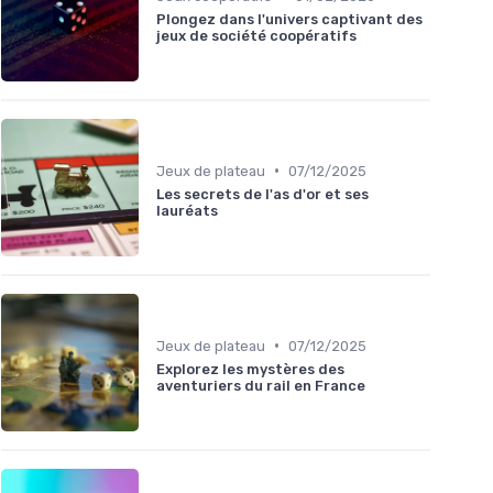
Plongez dans l'univers captivant des
jeux de société coopératifs
•
Jeux de plateau
07/12/2025
Les secrets de l'as d'or et ses
lauréats
•
Jeux de plateau
07/12/2025
Explorez les mystères des
aventuriers du rail en France