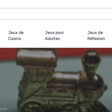
Jeux de
Jeux pour
Jeux de
Casino
Adultes
Réflexion
urces