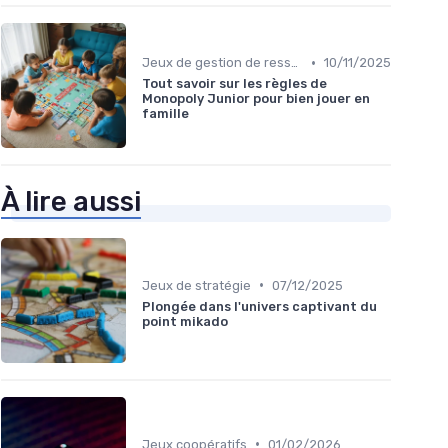
•
Jeux de gestion de ressources
10/11/2025
Tout savoir sur les règles de
Monopoly Junior pour bien jouer en
famille
À lire aussi
•
Jeux de stratégie
07/12/2025
Plongée dans l'univers captivant du
point mikado
•
Jeux coopératifs
01/02/2026