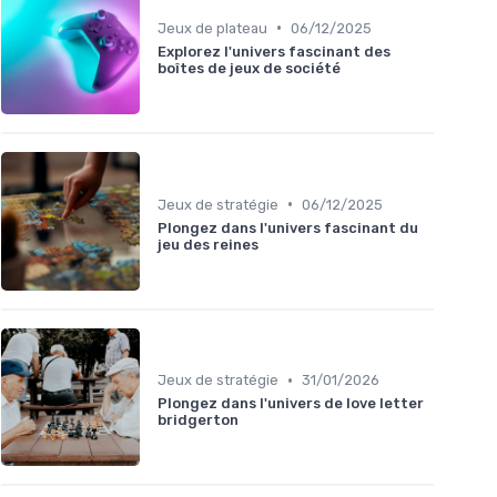
•
Jeux de plateau
06/12/2025
Explorez l'univers fascinant des
boîtes de jeux de société
•
Jeux de stratégie
06/12/2025
Plongez dans l'univers fascinant du
jeu des reines
•
Jeux de stratégie
31/01/2026
Plongez dans l'univers de love letter
bridgerton