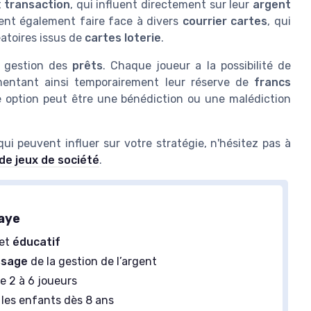
t
transaction
, qui influent directement sur leur
argent
vent également faire face à divers
courrier cartes
, qui
atoires issus de
cartes loterie
.
a gestion des
prêts
. Chaque joueur a la possibilité de
mentant ainsi temporairement leur réserve de
francs
option peut être une bénédiction ou une malédiction
i peuvent influer sur votre stratégie, n'hésitez pas à
de jeux de société
.
aye
et
éducatif
ssage
de la gestion de l’argent
e 2 à 6 joueurs
les enfants dès 8 ans