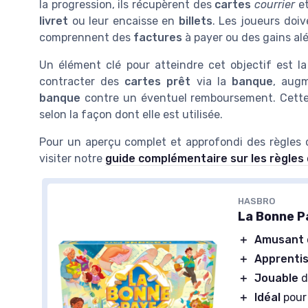
la progression, ils récupèrent des
cartes
courrier
e
livret
ou leur encaisse en
billets
. Les joueurs doi
comprennent des
factures
à payer ou des gains alé
Un élément clé pour atteindre cet objectif est l
contracter des
cartes prêt
via la
banque
, aug
banque
contre un éventuel remboursement. Cette 
selon la façon dont elle est utilisée.
Pour un aperçu complet et approfondi des règles qu
visiter notre
guide complémentaire sur les règles 
HASBRO
La Bonne P
＋
Amusant
＋
Apprenti
＋
Jouable
d
＋
Idéal
pour 