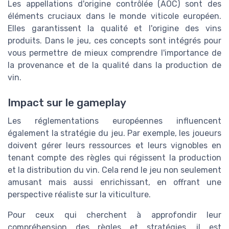
Les appellations d'origine contrôlée (AOC) sont des
éléments cruciaux dans le monde viticole européen.
Elles garantissent la qualité et l'origine des vins
produits. Dans le jeu, ces concepts sont intégrés pour
vous permettre de mieux comprendre l'importance de
la provenance et de la qualité dans la production de
vin.
Impact sur le gameplay
Les réglementations européennes influencent
également la stratégie du jeu. Par exemple, les joueurs
doivent gérer leurs ressources et leurs vignobles en
tenant compte des règles qui régissent la production
et la distribution du vin. Cela rend le jeu non seulement
amusant mais aussi enrichissant, en offrant une
perspective réaliste sur la viticulture.
Pour ceux qui cherchent à approfondir leur
compréhension des règles et stratégies, il est