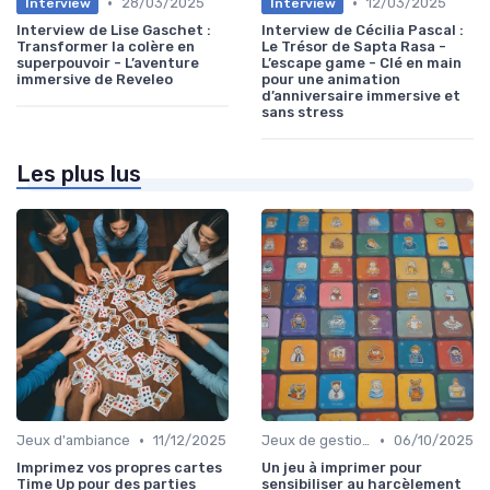
•
•
28/03/2025
12/03/2025
Interview
Interview
Interview de Lise Gaschet :
Interview de Cécilia Pascal :
Transformer la colère en
Le Trésor de Sapta Rasa -
superpouvoir - L’aventure
L’escape game - Clé en main
immersive de Reveleo
pour une animation
d’anniversaire immersive et
sans stress
Les plus lus
•
•
Jeux d'ambiance
11/12/2025
Jeux de gestion de ressources
06/10/2025
Imprimez vos propres cartes
Un jeu à imprimer pour
Time Up pour des parties
sensibiliser au harcèlement