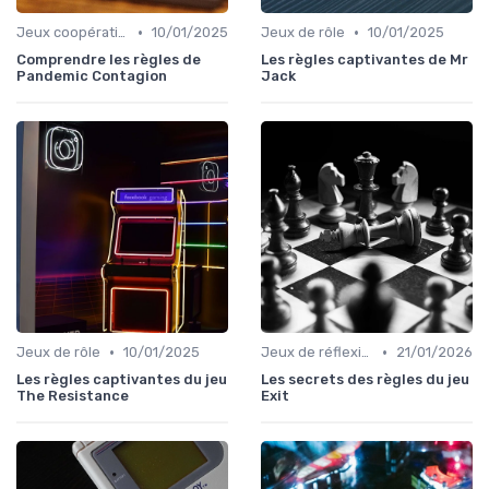
•
•
Jeux coopératifs
10/01/2025
Jeux de rôle
10/01/2025
Comprendre les règles de
Les règles captivantes de Mr
Pandemic Contagion
Jack
•
•
Jeux de rôle
10/01/2025
Jeux de réflexion et logique
21/01/2026
Les règles captivantes du jeu
Les secrets des règles du jeu
The Resistance
Exit