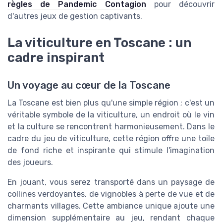
règles de Pandemic Contagion
pour découvrir
d'autres jeux de gestion captivants.
La viticulture en Toscane : un
cadre inspirant
Un voyage au cœur de la Toscane
La Toscane est bien plus qu'une simple région ; c'est un
véritable symbole de la viticulture, un endroit où le vin
et la culture se rencontrent harmonieusement. Dans le
cadre du jeu de viticulture, cette région offre une toile
de fond riche et inspirante qui stimule l'imagination
des joueurs.
En jouant, vous serez transporté dans un paysage de
collines verdoyantes, de vignobles à perte de vue et de
charmants villages. Cette ambiance unique ajoute une
dimension supplémentaire au jeu, rendant chaque