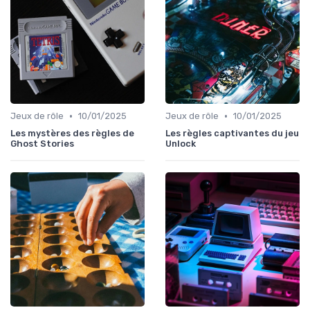
•
•
Jeux de rôle
10/01/2025
Jeux de rôle
10/01/2025
Les mystères des règles de
Les règles captivantes du jeu
Ghost Stories
Unlock