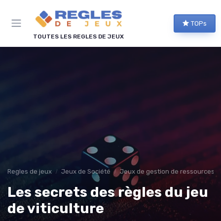
Panneau de gestion des cookies
TOPs
TOUTES LES REGLES DE JEUX
Regles de jeux
Jeux de Société
Jeux de gestion de ressources
Les secrets des règles du jeu
de viticulture