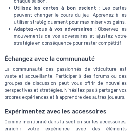
chaque saison.
Utilisez les cartes à bon escient :
Les cartes
peuvent changer le cours du jeu. Apprenez à les
utiliser stratégiquement pour maximiser vos gains.
Adaptez-vous à vos adversaires :
Observez les
mouvements de vos adversaires et ajustez votre
stratégie en conséquence pour rester compétitif.
Échangez avec la communauté
La communauté des passionnés de viticulture est
vaste et accueillante. Participer à des forums ou des
groupes de discussion peut vous offrir de nouvelles
perspectives et stratégies. N'hésitez pas à partager vos
propres expériences et à apprendre des autres joueurs.
Expérimentez avec les accessoires
Comme mentionné dans la section sur les accessoires,
enrichir votre expérience avec des éléments