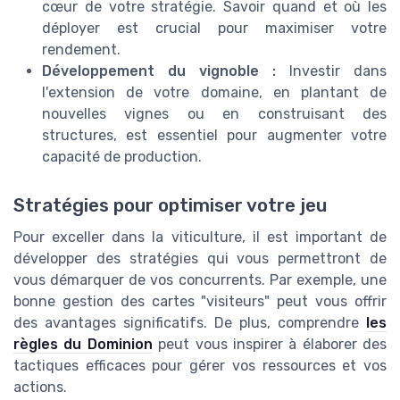
cœur de votre stratégie. Savoir quand et où les
déployer est crucial pour maximiser votre
rendement.
Développement du vignoble :
Investir dans
l'extension de votre domaine, en plantant de
nouvelles vignes ou en construisant des
structures, est essentiel pour augmenter votre
capacité de production.
Stratégies pour optimiser votre jeu
Pour exceller dans la viticulture, il est important de
développer des stratégies qui vous permettront de
vous démarquer de vos concurrents. Par exemple, une
bonne gestion des cartes "visiteurs" peut vous offrir
des avantages significatifs. De plus, comprendre
les
règles du Dominion
peut vous inspirer à élaborer des
tactiques efficaces pour gérer vos ressources et vos
actions.