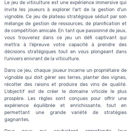
Le jeu de viticulture est une expérience immersive qui
invite les joueurs à explorer l'art de la gestion d'un
vignoble. Ce jeu de plateau stratégique séduit par son
mélange de gestion de ressources, de planification et
de compétition amicale. En tant que passionné de jeux,
vous trouverez dans ce jeu un défi captivant qui
mettra à l'épreuve votre capacité à prendre des
décisions stratégiques tout en vous plongeant dans
l'univers enivrant de la viticulture.
Dans ce jeu, chaque joueur incarne un propriétaire de
vignoble qui doit gérer ses terres, planter des vignes,
récolter des raisins et produire des vins de qualité.
L'objectif est de créer le domaine viticole le plus
prospère. Les règles sont conçues pour offrir une
expérience équilibrée et enrichissante, tout en
permettant une grande variété de stratégies
gagnantes.