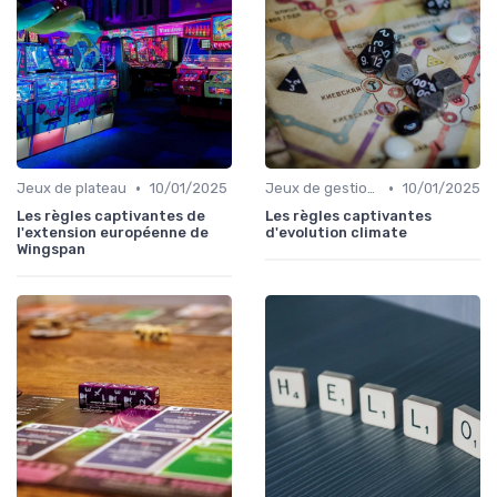
•
•
Jeux de plateau
10/01/2025
Jeux de gestion de ressources
10/01/2025
Les règles captivantes de
Les règles captivantes
l'extension européenne de
d'evolution climate
Wingspan