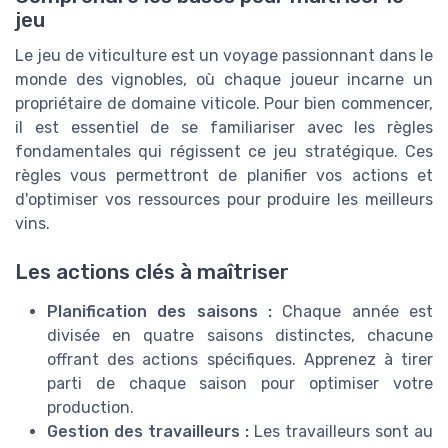
jeu
Le jeu de viticulture est un voyage passionnant dans le
monde des vignobles, où chaque joueur incarne un
propriétaire de domaine viticole. Pour bien commencer,
il est essentiel de se familiariser avec les règles
fondamentales qui régissent ce jeu stratégique. Ces
règles vous permettront de planifier vos actions et
d'optimiser vos ressources pour produire les meilleurs
vins.
Les actions clés à maîtriser
Planification des saisons :
Chaque année est
divisée en quatre saisons distinctes, chacune
offrant des actions spécifiques. Apprenez à tirer
parti de chaque saison pour optimiser votre
production.
Gestion des travailleurs :
Les travailleurs sont au