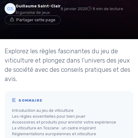
Guillaume Saint-Clair
8 janvier 2025
8 min de lecture
Ergonome de jeux
Partager cette page
Explorez les règles fascinantes du jeu de
viticulture et plongez dans l'univers des jeux
de société avec des conseils pratiques et des
avis.
SOMMAIRE
Introduction au jeu de viticulture
Les règles essentielles pour bien jouer
Accessoires et produits pour enrichir votre expérience
La viticulture en Toscane : un cadre inspirant
Réglementations européennes et viticulture