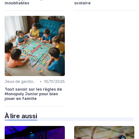
inoubliables
scolaire
•
Jeux de gestion de ressources
10/11/2025
Tout savoir sur les règles de
Monopoly Junior pour bien
jouer en famille
À lire aussi