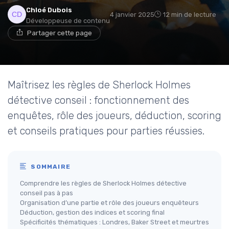
Chloé Dubois
4 janvier 2025
12 min de lecture
Développeuse de contenu
Partager cette page
Maîtrisez les règles de Sherlock Holmes
détective conseil : fonctionnement des
enquêtes, rôle des joueurs, déduction, scoring
et conseils pratiques pour parties réussies.
SOMMAIRE
Comprendre les règles de Sherlock Holmes détective
conseil pas à pas
Organisation d’une partie et rôle des joueurs enquêteurs
Déduction, gestion des indices et scoring final
Spécificités thématiques : Londres, Baker Street et meurtres