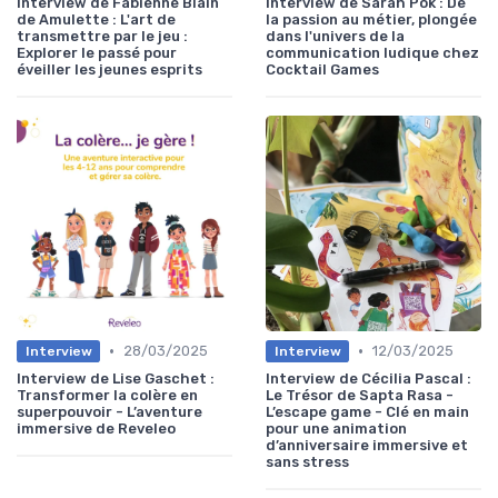
Interview de Fabienne Blain
Interview de Sarah Pok : De
de Amulette : L'art de
la passion au métier, plongée
transmettre par le jeu :
dans l'univers de la
Explorer le passé pour
communication ludique chez
éveiller les jeunes esprits
Cocktail Games
•
•
28/03/2025
12/03/2025
Interview
Interview
Interview de Lise Gaschet :
Interview de Cécilia Pascal :
Transformer la colère en
Le Trésor de Sapta Rasa -
superpouvoir - L’aventure
L’escape game - Clé en main
immersive de Reveleo
pour une animation
d’anniversaire immersive et
sans stress