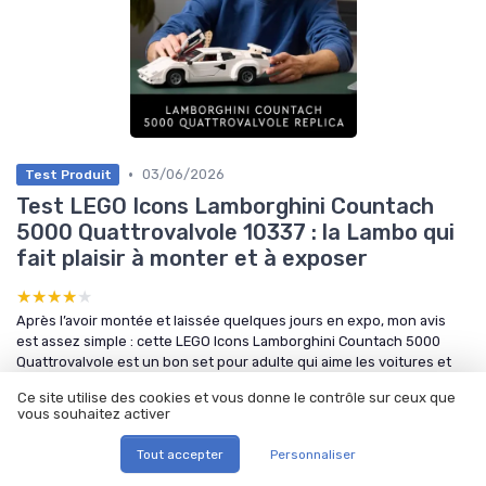
•
03/06/2026
Test Produit
Test LEGO Icons Lamborghini Countach
5000 Quattrovalvole 10337 : la Lambo qui
fait plaisir à monter et à exposer
★★★★★
★★★★★
Après l’avoir montée et laissée quelques jours en expo, mon avis
est assez simple : cette LEGO Icons Lamborghini Countach 5000
Quattrovalvole est un bon set pour adulte qui aime les voitures et
qui veut un modèle propre à afficher. Le montage est agréable, pas
Ce site utilise des cookies et vous donne le contrôle sur ceux que
prise de tête mais suffisamment varié p...
vous souhaitez activer
par Céline Moreau
Tout accepter
Personnaliser