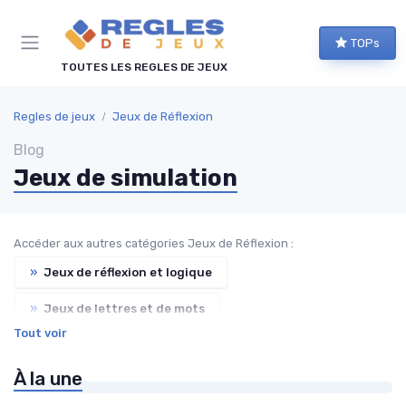
Panneau de gestion des cookies
TOPs
TOUTES LES REGLES DE JEUX
Regles de jeux
Jeux de Réflexion
Blog
Jeux de simulation
Accéder aux autres catégories Jeux de Réflexion :
»
Jeux de réflexion et logique
»
Jeux de lettres et de mots
Tout voir
»
Jeux de déduction
»
Jeux d'enquête
À la une
»
Jeux de puzzle