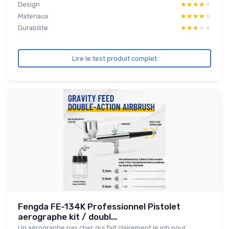
Design
★★★★★
★★★★★
Materiaux
★★★★★
★★★★★
Durabilite
★★★★★
★★★★★
Lire le test produit complet
Fengda FE-134K Professionnel Pistolet
aerographe kit / doubl...
Un aérographe pas cher qui fait clairement le job pour