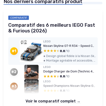
Nos derniers comparatifs produit
COMPARATIF
Comparatif des 6 meilleurs lEGO Fast
& Furious (2026)
LEGO
Nissan Skyline GT-R R34 - Speed Champions 76917
★★★★★
★★★★★
#1
8.8
/10
+
Design global fidèle à la Nissan Skyline R34 et au film 2 Fast 2 Furious
+
Montage agréable et accessible, environ 45 minutes sans prise de tête
LEGO
Dodge Charger de Dom (Technic 42111)
#2
★★★★★
★★★★★
8.8
/10
LEGO
Speed Champions Nissan Skyline GT-R (R34) - Kit avec minifigurine Brian O'Conner
#3
★★★★★
★★★★★
8.8
/10
Voir le comparatif complet →