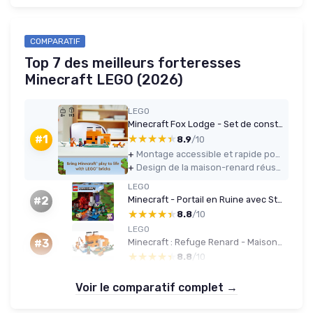
COMPARATIF
Top 7 des meilleurs forteresses
Minecraft LEGO (2026)
LEGO
Minecraft Fox Lodge - Set de construction (193 pièces)
★★★★★
★★★★★
#1
8.9
/10
+
Montage accessible et rapide pour un enfant de 8–9 ans, avec instructions claires
+
Design de la maison-renard réussi et compact, facile à exposer et à manipuler
LEGO
Minecraft - Portail en Ruine avec Steve & Wither Squelette (8+)
#2
★★★★★
★★★★★
8.8
/10
LEGO
Minecraft : Refuge Renard - Maison jouet avec figurines
#3
★★★★★
★★★★★
8.8
/10
Voir le comparatif complet →