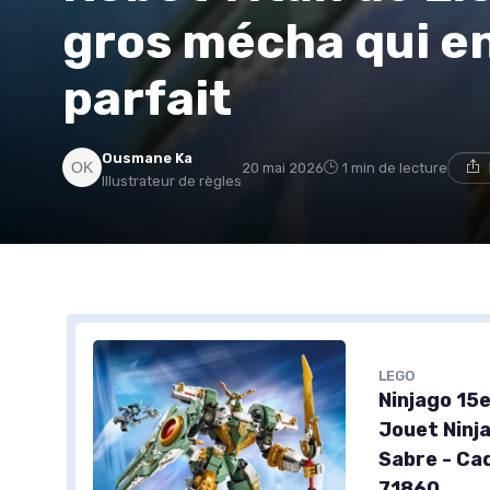
gros mécha qui e
parfait
Ousmane Ka
20 mai 2026
1 min de lecture
Illustrateur de règles
LEGO
Ninjago 15e
Jouet Ninja
Sabre - Ca
71860