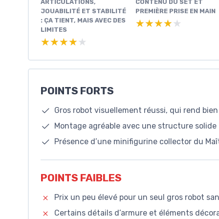
ARTICULATIONS,
CONTENU DU SET ET
JOUABILITÉ ET STABILITÉ
PREMIÈRE PRISE EN MAIN
: ÇA TIENT, MAIS AVEC DES
★★★★★
★★★★★
LIMITES
★★★★★
★★★★★
POINTS FORTS
Gros robot visuellement réussi, qui rend bien
Montage agréable avec une structure solide e
Présence d’une minifigurine collector du Ma
POINTS FAIBLES
Prix un peu élevé pour un seul gros robot s
Certains détails d’armure et éléments décor