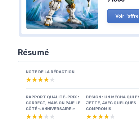
Voir l'offre
Résumé
NOTE DE LA RÉDACTION
★★★★★
★★★★★
RAPPORT QUALITÉ-PRIX :
DESIGN : UN MÉCHA QUI E
CORRECT, MAIS ON PAIE LE
JETTE, AVEC QUELQUES
CÔTÉ « ANNIVERSAIRE »
COMPROMIS
★★★★★
★★★★★
★★★★★
★★★★★