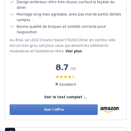
Design extérieur rétro très réussi, surtout la façade du
diner
Montage long mais agréable, avec pas mal de petits détails
sympas
Bonne qualité de briques et solidité correcte pour
l’exposition
Au final, ce LEGO Creator Expert 10260 Dîner en centre-ville
est un bon gros set pour ceux qui aiment les bâtiments
modulaires et l’ambiance rétro.
Voir plus
8.7
/10
★★★★★
★★★★★
🌟 Excellent
Voir le test complet →
Voir l'offre