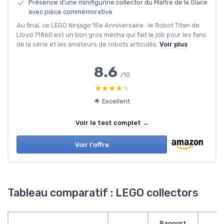
Présence d’une minifigurine collector du Maître de la Glace
avec pièce commémorative
Au final, ce LEGO Ninjago 15e Anniversaire : le Robot Titan de
Lloyd 71860 est un bon gros mécha qui fait le job pour les fans
de la série et les amateurs de robots articulés.
Voir plus
8.6
/10
★★★★★
★★★★★
🌟 Excellent
Voir le test complet →
Voir l'offre
Tableau comparatif : LEGO collectors
Rapport