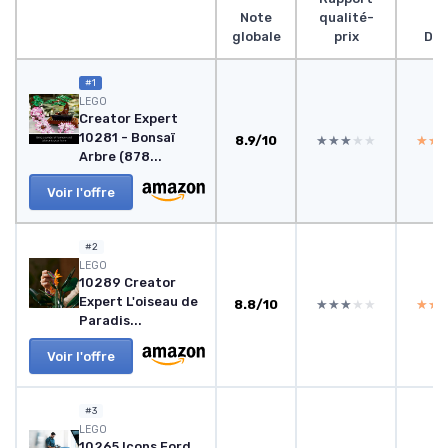
Note
qualité-
globale
prix
Des
#1
LEGO
Creator Expert
10281 - Bonsaï
8.9/10
★★★★★
★★★★★
★★
★★
Arbre (878...
Voir l'offre
#2
LEGO
10289 Creator
Expert L'oiseau de
8.8/10
★★★★★
★★★★★
★★
★★
Paradis...
Voir l'offre
#3
LEGO
10265 Icons Ford