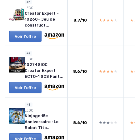
#6
LEGO
Creator Expert -
10260- Jeu de
8.7/10
★★★★★
★★★★★
★★
★★
construct...
Voir l'offre
#7
LEGO
10274SIOC
Creator Expert
8.6/10
★★★★★
★★★★★
★★
★★
ECTO-1 SOS Fant...
Voir l'offre
#8
LEGO
Ninjago 15e
Anniversaire : Le
8.6/10
★★★★★
★★★★★
★★
★★
Robot Tita...
Voir l'offre