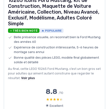
10265 Icons Ford Mustang, Kit de
Construction, Maquette de Voiture
Américaine, Collection, Niveau Avancé,
Exclusif, Modélisme, Adultes Coloré
Simple
⭐ TRÈS BIEN NOTÉ
🔥 POPULAIRE
Belle présence visuelle, on reconnaît bien la Ford Mustang
des années 60
Expérience de construction intéressante, 5–6 heures de
montage sans ennui
Bonne qualité des pièces LEGO, modèle final globalement
solide et détaillé
Au final, cette LEGO 10265 Ford Mustang, c’est un bon gros set
pour adultes qui aiment autant construire que regarder le
résultat.
Voir plus
8.8
/10
★★★★★
★★★★★
🌟 Excellent