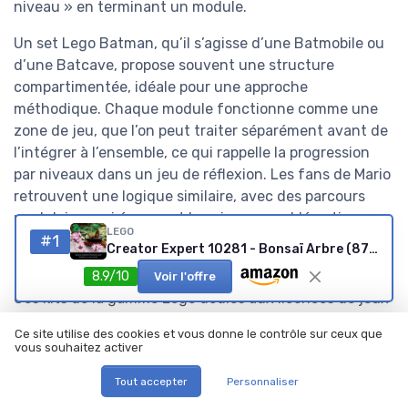
niveau » en terminant un module.
Un set Lego Batman, qu’il s’agisse d’une Batmobile ou
d’une Batcave, propose souvent une structure
compartimentée, idéale pour une approche
méthodique. Chaque module fonctionne comme une
zone de jeu, que l’on peut traiter séparément avant de
l’intégrer à l’ensemble, ce qui rappelle la progression
par niveaux dans un jeu de réflexion. Les fans de Mario
retrouvent une logique similaire, avec des parcours
modulaires qui évoquent les niveaux emblématiques
LEGO
de la série, où l’on anticipe les obstacles comme on
#1
Creator Expert 10281 - Bonsaï Arbre (878 pièces) Nouveau 2021
anticipe les étapes de montage.
8.9/10
Voir l'offre
Ces kits de la gamme Lego dédiés aux licences de jeux
vidéo s’adressent particulièrement aux joueurs qui
Ce site utilise des cookies et vous donne le contrôle sur ceux que
aiment analyser les systèmes. Les meilleurs Lego de ce
vous souhaitez activer
segment combinent fidélité visuelle, ingéniosité des
Tout accepter
Personnaliser
pièces et clarté du guide de montage, ce qui en fait
d’excellents supports pour travailler la logique spatiale.