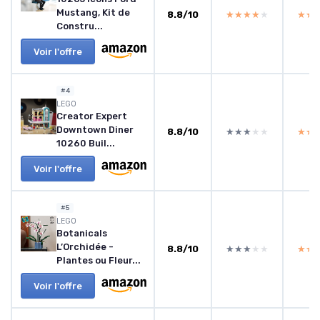
Mustang, Kit de
8.8/10
★★★★★
★★★★★
★★
★★
Constru...
Voir l'offre
#4
LEGO
Creator Expert
Downtown Diner
8.8/10
★★★★★
★★★★★
★★
★★
10260 Buil...
Voir l'offre
#5
LEGO
Botanicals
L’Orchidée -
8.8/10
★★★★★
★★★★★
★★
★★
Plantes ou Fleur...
Voir l'offre