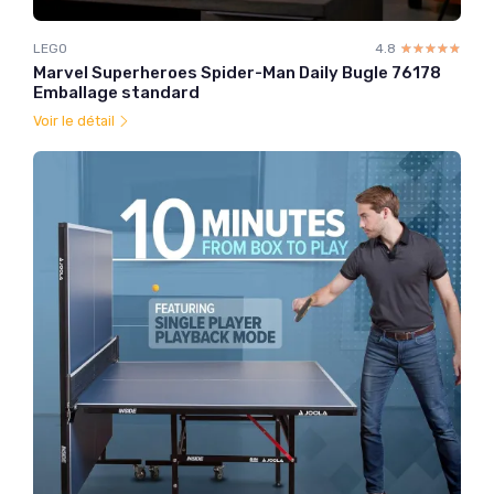
LEGO
4.8
☆☆☆☆☆
★★★★★
Marvel Superheroes Spider-Man Daily Bugle 76178
Emballage standard
Voir le détail