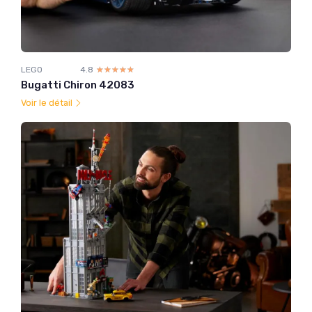
LEGO
4.8
☆☆☆☆☆
★★★★★
Bugatti Chiron 42083
Voir le détail