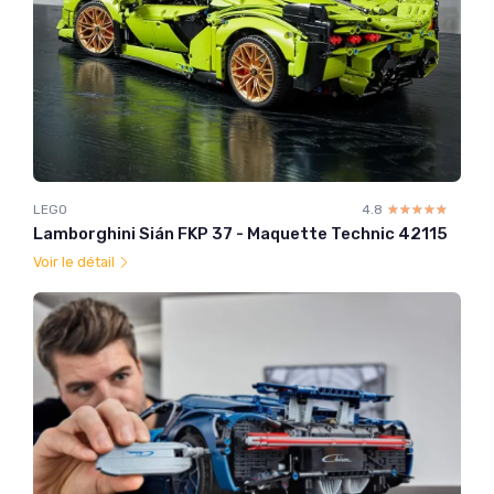
LEGO
4.8
☆☆☆☆☆
★★★★★
Lamborghini Sián FKP 37 - Maquette Technic 42115
Voir le détail