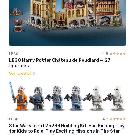
LEGO
4.8
☆☆☆☆☆
★★★★★
LEGO Harry Potter Château de Poudlard — 27
figurines
Voir le détail
LEGO
4.8
☆☆☆☆☆
★★★★★
Star Wars at-at 75288 Building Kit, Fun Building Toy
for Kids to Role-Play Exciting Missions in The Star