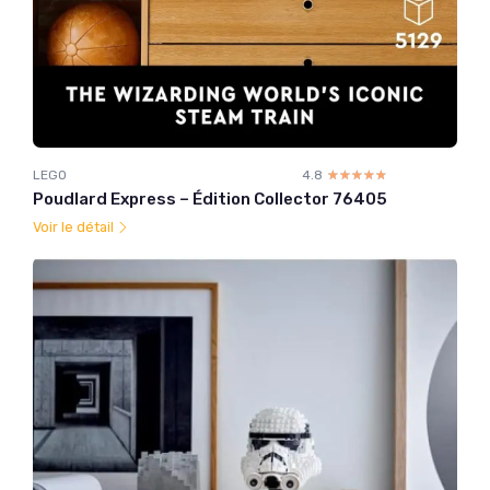
LEGO
4.8
☆☆☆☆☆
★★★★★
Poudlard Express – Édition Collector 76405
Voir le détail