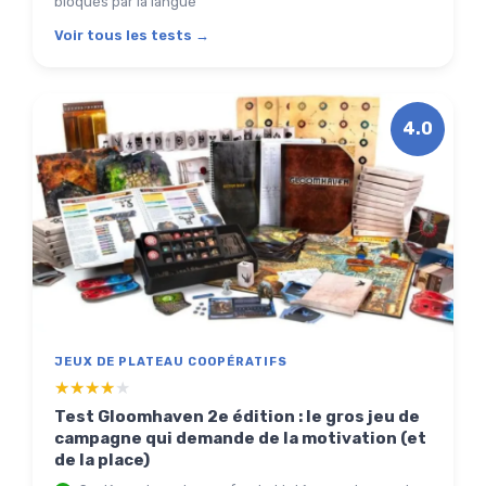
bloqués par la langue
Voir tous les tests →
4.0
JEUX DE PLATEAU COOPÉRATIFS
★★★★★
★★★★★
Test Gloomhaven 2e édition : le gros jeu de
campagne qui demande de la motivation (et
de la place)