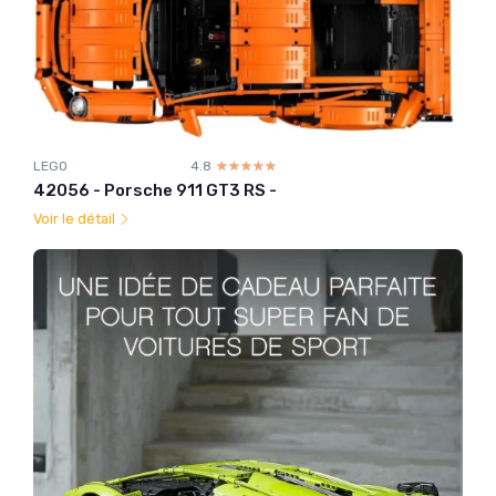
LEGO
4.8
☆☆☆☆☆
★★★★★
42056 - Porsche 911 GT3 RS -
Voir le détail