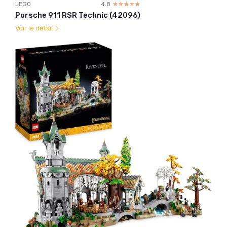
LEGO
4.8
☆☆☆☆☆
★★★★★
Porsche 911 RSR Technic (42096)
Voir le détail