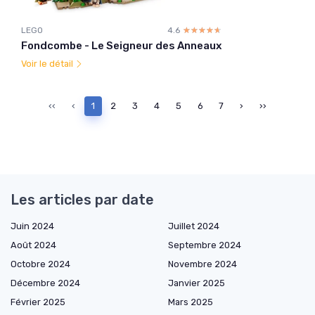
LEGO
4.6
☆☆☆☆☆
★★★★★
Fondcombe - Le Seigneur des Anneaux
Voir le détail
‹‹
‹
1
2
3
4
5
6
7
›
››
Les articles par date
Juin 2024
Juillet 2024
Août 2024
Septembre 2024
Octobre 2024
Novembre 2024
Décembre 2024
Janvier 2025
Février 2025
Mars 2025