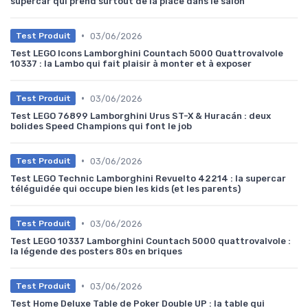
supercar qui prend surtout de la place dans le salon
•
03/06/2026
Test Produit
Test LEGO Icons Lamborghini Countach 5000 Quattrovalvole
10337 : la Lambo qui fait plaisir à monter et à exposer
•
03/06/2026
Test Produit
Test LEGO 76899 Lamborghini Urus ST-X & Huracán : deux
bolides Speed Champions qui font le job
•
03/06/2026
Test Produit
Test LEGO Technic Lamborghini Revuelto 42214 : la supercar
téléguidée qui occupe bien les kids (et les parents)
•
03/06/2026
Test Produit
Test LEGO 10337 Lamborghini Countach 5000 quattrovalvole :
la légende des posters 80s en briques
•
03/06/2026
Test Produit
Test Home Deluxe Table de Poker Double UP : la table qui