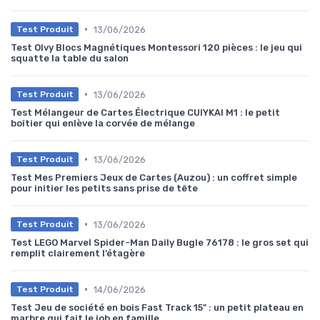
•
13/06/2026
Test Produit
Test Olvy Blocs Magnétiques Montessori 120 pièces : le jeu qui
squatte la table du salon
•
13/06/2026
Test Produit
Test Mélangeur de Cartes Électrique CUIYKAI M1 : le petit
boîtier qui enlève la corvée de mélange
•
13/06/2026
Test Produit
Test Mes Premiers Jeux de Cartes (Auzou) : un coffret simple
pour initier les petits sans prise de tête
•
13/06/2026
Test Produit
Test LEGO Marvel Spider-Man Daily Bugle 76178 : le gros set qui
remplit clairement l’étagère
•
14/06/2026
Test Produit
Test Jeu de société en bois Fast Track 15" : un petit plateau en
marbre qui fait le job en famille