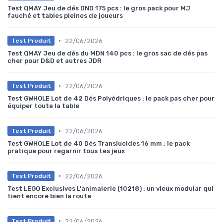
Test QMAY Jeu de dés DND 175 pcs : le gros pack pour MJ
fauché et tables pleines de joueurs
•
22/06/2026
Test Produit
Test QMAY Jeu de dés du MDN 140 pcs : le gros sac de dés pas
cher pour D&D et autres JDR
•
22/06/2026
Test Produit
Test GWHOLE Lot de 42 Dés Polyédriques : le pack pas cher pour
équiper toute la table
•
22/06/2026
Test Produit
Test GWHOLE Lot de 40 Dés Translucides 16 mm : le pack
pratique pour regarnir tous tes jeux
•
22/06/2026
Test Produit
Test LEGO Exclusives L'animalerie (10218) : un vieux modular qui
tient encore bien la route
•
22/06/2026
Test Produit