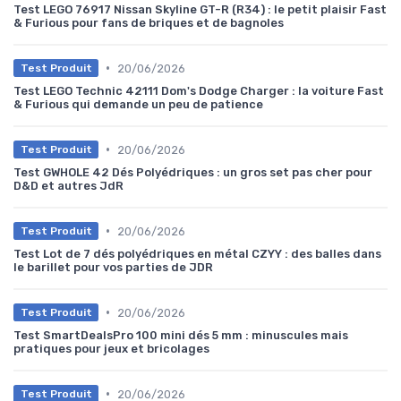
Test LEGO 76917 Nissan Skyline GT-R (R34) : le petit plaisir Fast
& Furious pour fans de briques et de bagnoles
•
20/06/2026
Test Produit
Test LEGO Technic 42111 Dom's Dodge Charger : la voiture Fast
& Furious qui demande un peu de patience
•
20/06/2026
Test Produit
Test GWHOLE 42 Dés Polyédriques : un gros set pas cher pour
D&D et autres JdR
•
20/06/2026
Test Produit
Test Lot de 7 dés polyédriques en métal CZYY : des balles dans
le barillet pour vos parties de JDR
•
20/06/2026
Test Produit
Test SmartDealsPro 100 mini dés 5 mm : minuscules mais
pratiques pour jeux et bricolages
•
20/06/2026
Test Produit