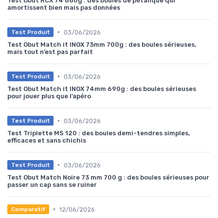
Test Obut RCX 74 680g : des boules de pétanque qui
amortissent bien mais pas données
•
03/06/2026
Test Produit
Test Obut Match it INOX 73mm 700g : des boules sérieuses,
mais tout n’est pas parfait
•
03/06/2026
Test Produit
Test Obut Match it INOX 74mm 690g : des boules sérieuses
pour jouer plus que l’apéro
•
03/06/2026
Test Produit
Test Triplette MS 120 : des boules demi-tendres simples,
efficaces et sans chichis
•
03/06/2026
Test Produit
Test Obut Match Noire 73 mm 700 g : des boules sérieuses pour
passer un cap sans se ruiner
•
12/06/2026
Comparatif