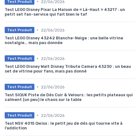
•
22/06/2026
Test Produit
Test LEGO Disney Pixar La Maison de « Là-Haut » 43217 : un
petit set fan-service qui fait bien le taf
•
22/06/2026
Test Produit
Test LEGO Disney 43242 Blanche-Neige : une belle vitrine
nostalgie… mais pas donnée
•
22/06/2026
Test Produit
Test LEGO Disney Walt Disney Tribute Camera 43230 : un beau
set de vitrine pour fans, mais pas donné
•
22/06/2026
Test Produit
Test SIQUK Piste de Dés Cuir & Velours : les petits plateaux qui
calment (un peu) le chaos sur la table
•
22/06/2026
Test Produit
Test NSV 4015 Qwixx : le petit jeu de dés qui tourne vite à
l’addiction