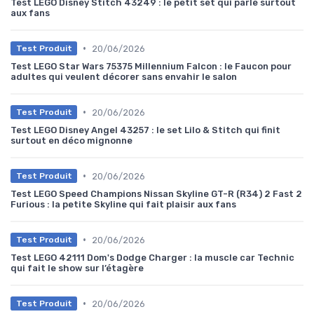
Test LEGO Disney Stitch 43249 : le petit set qui parle surtout
aux fans
•
20/06/2026
Test Produit
Test LEGO Star Wars 75375 Millennium Falcon : le Faucon pour
adultes qui veulent décorer sans envahir le salon
•
20/06/2026
Test Produit
Test LEGO Disney Angel 43257 : le set Lilo & Stitch qui finit
surtout en déco mignonne
•
20/06/2026
Test Produit
Test LEGO Speed Champions Nissan Skyline GT-R (R34) 2 Fast 2
Furious : la petite Skyline qui fait plaisir aux fans
•
20/06/2026
Test Produit
Test LEGO 42111 Dom's Dodge Charger : la muscle car Technic
qui fait le show sur l’étagère
•
20/06/2026
Test Produit