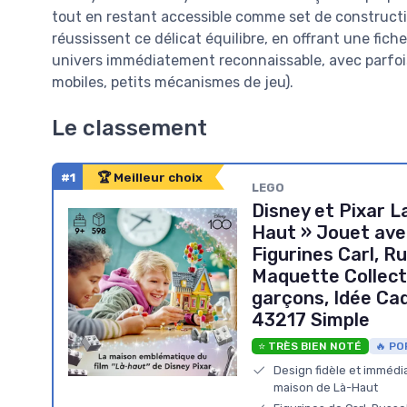
tout en restant accessible comme set de constructi
réussissent ce délicat équilibre, en offrant une fic
univers immédiatement reconnaissable, avec parfoi
mobiles, petits mécanismes de jeu).
Le classement
#1
🏆 Meilleur choix
LEGO
Disney et Pixar L
Haut » Jouet avec
Figurines Carl, Ru
Maquette Collecti
garçons, Idée Ca
43217 Simple
⭐ TRÈS BIEN NOTÉ
🔥 PO
Design fidèle et immédi
maison de Là-Haut