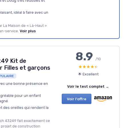
ll et Doug très réussies et
aisant, idéal à faire avec un
ar La Maison de « Là-Haut »
an-service.
Voir plus
8.9
/10
249 Kit de
★★★★★
★★★★★
 Filles et garçons
🌟 Excellent
PULAIRE
 avec une bonne présence en
Voir le test complet →
agréable pour un enfant
Voir l'offre
pagné
et des oreilles qui rendent la
itch 43249 fait exactement ce
n projet de construction