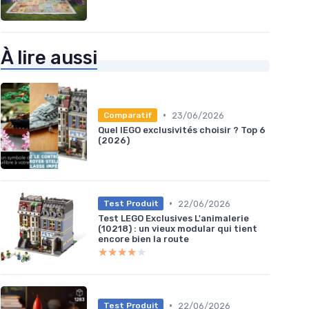
À lire aussi
•
23/06/2026
Comparatif
Quel lEGO exclusivités choisir ? Top 6
(2026)
•
22/06/2026
Test Produit
Test LEGO Exclusives L'animalerie
(10218) : un vieux modular qui tient
encore bien la route
★★★★★
★★★★★
•
22/06/2026
Test Produit