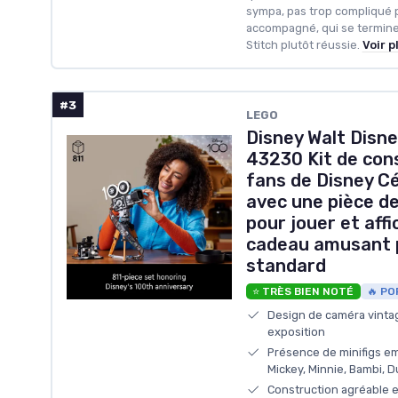
sympa, pas trop compliqué 
accompagné, qui se termine
Stitch plutôt réussie.
Voir p
#3
LEGO
Disney Walt Disn
43230 Kit de con
fans de Disney C
avec une pièce de
pour jouer et affi
cadeau amusant p
standard
⭐ TRÈS BIEN NOTÉ
🔥 PO
Design de caméra vintag
exposition
Présence de minifigs em
Mickey, Minnie, Bambi, 
Construction agréable e