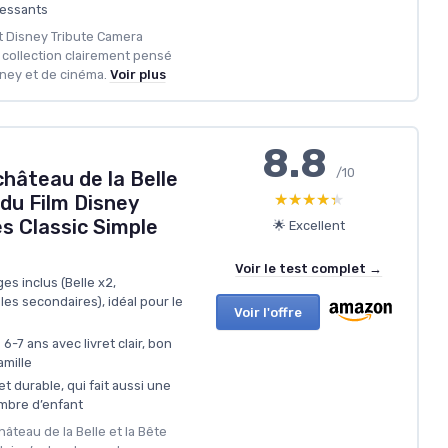
ressants
lt Disney Tribute Camera
 collection clairement pensé
sney et de cinéma.
Voir plus
8.8
/10
hâteau de la Belle
★★★★★
★★★★★
 du Film Disney
es Classic Simple
🌟 Excellent
Voir le test complet →
s inclus (Belle x2,
les secondaires), idéal pour le
Voir l'offre
-7 ans avec livret clair, bon
mille
t durable, qui fait aussi une
mbre d’enfant
hâteau de la Belle et la Bête