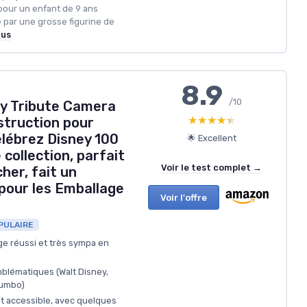
pour un enfant de 9 ans
 par une grosse figurine de
lus
8.9
/10
ey Tribute Camera
★★★★★
★★★★★
struction pour
élébrez Disney 100
🌟 Excellent
 collection, parfait
Voir le test complet →
cher, fait un
our les Emballage
Voir l'offre
PULAIRE
e réussi et très sympa en
blématiques (Walt Disney,
Dumbo)
t accessible, avec quelques