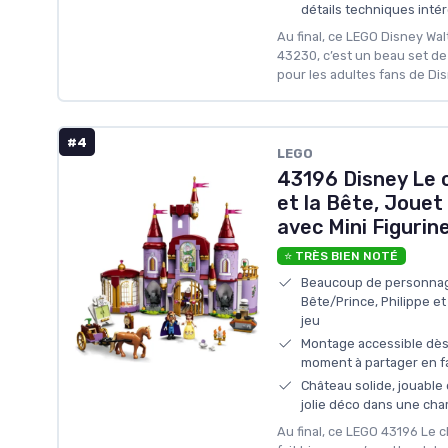
détails techniques inté
Au final, ce LEGO Disney Wa
43230, c’est un beau set de
pour les adultes fans de Di
#4
LEGO
43196 Disney Le c
et la Bête, Jouet
avec Mini Figurin
⭐ TRÈS BIEN NOTÉ
Beaucoup de personnage
Bête/Prince, Philippe et 
jeu
Montage accessible dès 6
moment à partager en fa
Château solide, jouable e
jolie déco dans une cha
Au final, ce LEGO 43196 Le c