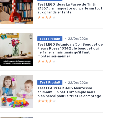
Test LEGO Ideas La Fusée de Tintin
21367 : la maquette qui parle surtout
aux grands enfants
★★★★★
★★★★★
•
22/06/2026
Test Produit
Test LEGO Botanicals Joli Bouquet de
Fleurs Roses 10342 : le bouquet qui
ne fane jamais (mais qu’il faut
monter soi-même)
★★★★★
★★★★★
•
22/06/2026
Test Produit
Test LEADSTAR Jeux Montessori
animaux : un petit kit simple mais
bien pensé pour le tri et le comptage
★★★★★
★★★★★