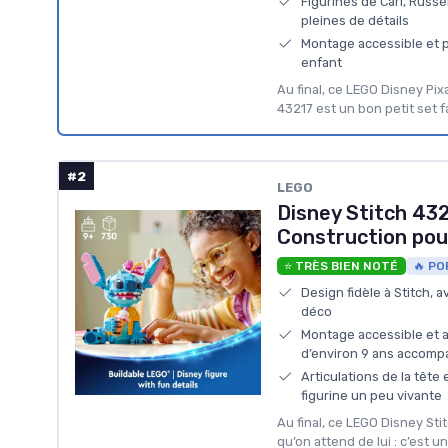
Figurines de Carl, Russe
pleines de détails
Montage accessible et pl
enfant
Au final, ce LEGO Disney Pix
43217 est un bon petit set f
#2
LEGO
Disney Stitch 43
Construction pour
⭐ TRÈS BIEN NOTÉ
🔥 PO
Design fidèle à Stitch,
déco
Montage accessible et 
d’environ 9 ans accom
Articulations de la tête 
figurine un peu vivante
Au final, ce LEGO Disney St
qu’on attend de lui : c’est u