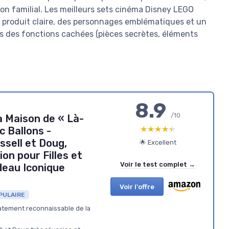
on familial. Les meilleurs sets cinéma Disney LEGO
he produit claire, des personnages emblématiques et un
s des fonctions cachées (pièces secrètes, éléments
8.9
/10
a Maison de « Là-
★★★★★
★★★★★
 Ballons -
ssell et Doug,
🌟 Excellent
on pour Filles et
Voir le test complet →
deau Iconique
Voir l'offre
PULAIRE
atement reconnaissable de la