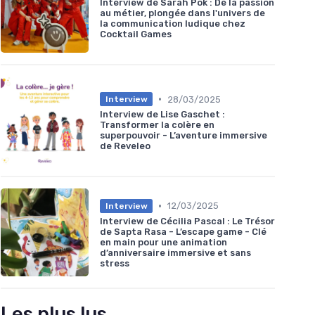
Interview de Sarah Pok : De la passion
au métier, plongée dans l'univers de
la communication ludique chez
Cocktail Games
•
28/03/2025
Interview
Interview de Lise Gaschet :
Transformer la colère en
superpouvoir - L’aventure immersive
de Reveleo
•
12/03/2025
Interview
Interview de Cécilia Pascal : Le Trésor
de Sapta Rasa - L’escape game - Clé
en main pour une animation
d’anniversaire immersive et sans
stress
Les plus lus