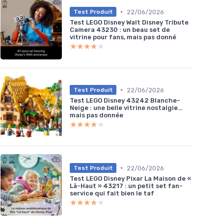
•
22/06/2026
Test Produit
Test LEGO Disney Walt Disney Tribute
Camera 43230 : un beau set de
vitrine pour fans, mais pas donné
★★★★★
★★★★★
•
22/06/2026
Test Produit
Test LEGO Disney 43242 Blanche-
Neige : une belle vitrine nostalgie…
mais pas donnée
★★★★★
★★★★★
•
22/06/2026
Test Produit
Test LEGO Disney Pixar La Maison de «
Là-Haut » 43217 : un petit set fan-
service qui fait bien le taf
★★★★★
★★★★★