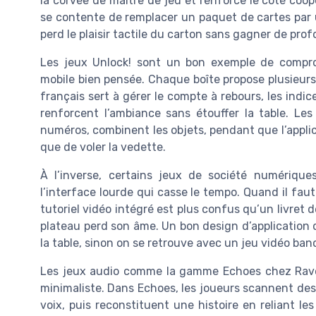
la corvée de maître de jeu et renforce le côté coo
se contente de remplacer un paquet de cartes par 
perd le plaisir tactile du carton sans gagner de pro
Les jeux Unlock! sont un bon exemple de comprom
mobile bien pensée. Chaque boîte propose plusieurs 
français sert à gérer le compte à rebours, les indi
renforcent l’ambiance sans étouffer la table. Les
numéros, combinent les objets, pendant que l’appli
que de voler la vedette.
À l’inverse, certains jeux de société numériq
l’interface lourde qui casse le tempo. Quand il fau
tutoriel vidéo intégré est plus confus qu’un livret d
plateau perd son âme. Un bon design d’application 
la table, sinon on se retrouve avec un jeu vidéo ban
Les jeux audio comme la gamme Echoes chez Raven
minimaliste. Dans Echoes, les joueurs scannent des 
voix, puis reconstituent une histoire en reliant l