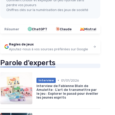
Comment choisir et expliquer un jeu hybride sans
perdre vos joueurs
Chiffres clés sur la numérisation des jeux de société
Résumer
ChatGPT
Claude
Mistral
Regles de jeux
Ajoutez-nous à vos sources préférées sur Google
Parole d'experts
•
01/01/2026
Interview
Interview de Fabienne Blain de
Amulette : L'art de transmettre par
le jeu : Explorer le passé pour éveiller
les jeunes esprits