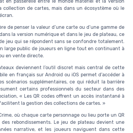
 en passerelle entre le monde matériel et la version
a collection de cartes, mais dans un écosystème où le
’écran.
ière de penser la valeur d’une carte ou d’une gamme de
 dans la version numérique et dans le jeu de plateau, ce
de jeu qui se répondent sans se confondre totalement.
un large public de joueurs en ligne tout en continuant à
ou en vente directe.
ateaux deviennent l’outil discret mais central de cette
bile en français sur Android ou iOS permet d’accéder à
es scénarios supplémentaires, ce qui réduit la barrière
ésument certains professionnels du secteur dans des
ciation, « Les QR codes offrent un accès instantané à
acilitent la gestion des collections de cartes. »
 Crime, où chaque carte personnage ou lieu porte un QR
u des rebondissements. Le jeu de plateau devient une
nées narrative, et les joueurs naviguent dans cette