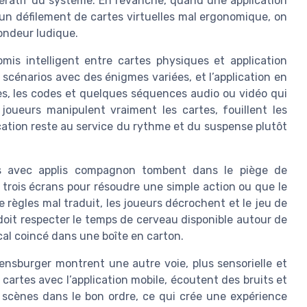
pératif du système. En revanche, quand une application
un défilement de cartes virtuelles mal ergonomique, on
fondeur ludique.
is intelligent entre cartes physiques et application
scénarios avec des énigmes variées, et l’application en
ces, les codes et quelques séquences audio ou vidéo qui
 joueurs manipulent vraiment les cartes, fouillent les
cation reste au service du rythme et du suspense plutôt
ues avec applis compagnon tombent dans le piège de
t trois écrans pour résoudre une simple action ou que le
e règles mal traduit, les joueurs décrochent et le jeu de
doit respecter le temps de cerveau disponible autour de
cal coincé dans une boîte en carton.
sburger montrent une autre voie, plus sensorielle et
cartes avec l’application mobile, écoutent des bruits et
es scènes dans le bon ordre, ce qui crée une expérience