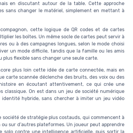
is en discutant autour de la table. Cette approche
les sans changer le matériel, simplement en mettant à
s compagnon, cette logique de QR codes et de cartes
plier les boîtes. Un même socle de cartes peut servir à
bres ou à des campagnes longues, selon le mode choisi
ver un mode difficile, tandis que la famille ou les amis
u plus flexible sans changer une seule carte.
ore plus loin cette idée de carte connectée, mais en
que carte scannée déclenche des bruits, des voix ou des
’histoire en écoutant attentivement, ce qui crée une
tes classique. On est dans un jeu de société numérique
dentité hybride, sans chercher à imiter un jeu vidéo
de société de stratégie plus costauds, qui commencent à
 ou sur d’autres plateformes. Un joueur peut apprendre
solo contre une intelligence artificielle, puis sortir la