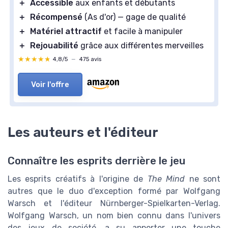
＋
Accessible
aux enfants et débutants
＋
Récompensé
(As d'or) — gage de qualité
＋
Matériel attractif
et facile à manipuler
＋
Rejouabilité
grâce aux différentes merveilles
★★★★★
★★★★★
4,8/5
—
475 avis
Voir l'offre
Les auteurs et l'éditeur
Connaître les esprits derrière le jeu
Les esprits créatifs à l'origine de
The Mind
ne sont
autres que le duo d'exception formé par Wolfgang
Warsch et l'éditeur Nürnberger-Spielkarten-Verlag.
Wolfgang Warsch, un nom bien connu dans l'univers
des jeux de société, a su apporter une touche