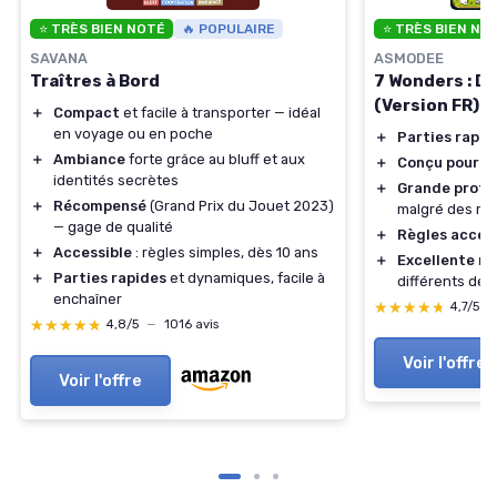
⭐ TRÈS BIEN NOTÉ
🔥 POPULAIRE
⭐ TRÈS BIEN NO
SAVANA
ASMODEE
Traîtres à Bord
7 Wonders : Du
(Version FR)
＋
Compact
et facile à transporter — idéal
en voyage ou en poche
＋
Parties rapid
＋
Ambiance
forte grâce au bluff et aux
＋
Conçu pour 2 
identités secrètes
＋
Grande profo
＋
Récompensé
(Grand Prix du Jouet 2023)
malgré des règ
— gage de qualité
＋
Règles acces
＋
Accessible
: règles simples, dès 10 ans
＋
Excellente re
＋
Parties rapides
et dynamiques, facile à
différents dec
enchaîner
★★★★★
★★★★★
4,7/5
—
★★★★★
★★★★★
4,8/5
—
1016 avis
Voir l'offre
Voir l'offre