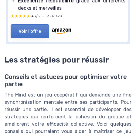
＋
Excellente rejouabilité
grâce aux différents
decks et merveilles
★★★★★
★★★★★
4,7/5
—
9507 avis
Voir l'offre
Les stratégies pour réussir
Conseils et astuces pour optimiser votre
partie
The Mind est un jeu coopératif qui demande une fine
synchronisation mentale entre ses participants. Pour
réussir une partie, il est essentiel de développer des
stratégies qui renforcent la cohésion du groupe et
améliorent votre efficacité collective. Voici quelques
conseils qui pourraient vous aider à maîtriser ce jeu