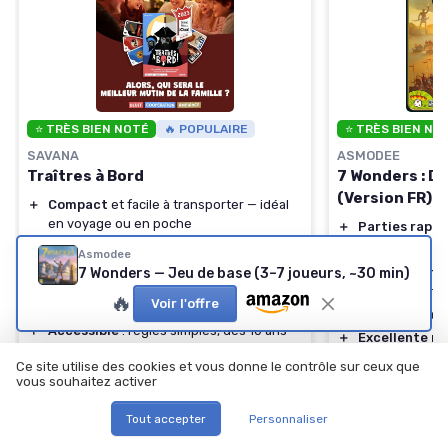
⭐ TRÈS BIEN NOTÉ
🔥 POPULAIRE
⭐ TRÈS BIEN NO
SAVANA
ASMODEE
Traîtres à Bord
7 Wonders : Du
(Version FR)
＋
Compact
et facile à transporter — idéal
en voyage ou en poche
＋
Parties rapid
＋
Ambiance
forte grâce au bluff et aux
＋
Conçu pour 2 
Asmodee
identités secrètes
7 Wonders — Jeu de base (3–7 joueurs, ~30 min)
＋
Grande profo
＋
Récompensé
(Grand Prix du Jouet 2023)
malgré des règ
🔥
Voir l'offre
— gage de qualité
＋
Règles acces
＋
Accessible
: règles simples, dès 10 ans
＋
Excellente re
＋
Parties rapides
et dynamiques, facile à
différents dec
Ce site utilise des cookies et vous donne le contrôle sur ceux que
enchaîner
★★★★★
★★★★★
4,7/5
—
vous souhaitez activer
★★★★★
★★★★★
4,8/5
—
1016 avis
Tout accepter
Personnaliser
Voir l'offre
Voir l'offre