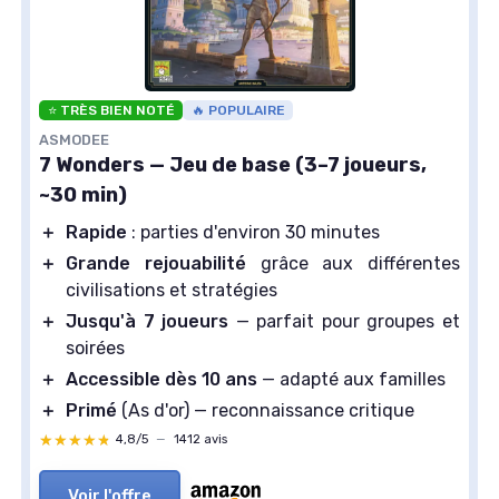
⭐ TRÈS BIEN NOTÉ
🔥 POPULAIRE
ASMODEE
7 Wonders — Jeu de base (3–7 joueurs,
~30 min)
＋
Rapide
: parties d'environ 30 minutes
＋
Grande rejouabilité
grâce aux différentes
civilisations et stratégies
＋
Jusqu'à 7 joueurs
— parfait pour groupes et
soirées
＋
Accessible dès 10 ans
— adapté aux familles
＋
Primé
(As d'or) — reconnaissance critique
★★★★★
★★★★★
4,8/5
—
1412 avis
Voir l'offre