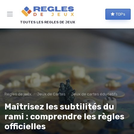
Panneau de gestion des cookies
TOPs
TOUTES LES REGLES DE JEUX
Regles de jeux
Jeux de Cartes
Jeux de cartes éducatifs
Maîtrisez les subtilités du
rami : comprendre les règles
officielles