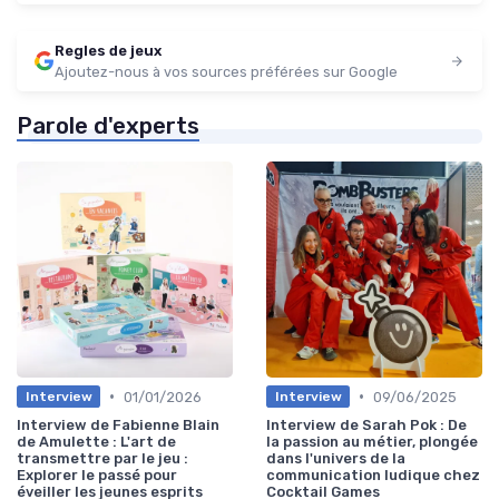
Regles de jeux
Ajoutez-nous à vos sources préférées sur Google
Parole d'experts
•
•
01/01/2026
09/06/2025
Interview
Interview
Interview de Fabienne Blain
Interview de Sarah Pok : De
de Amulette : L'art de
la passion au métier, plongée
transmettre par le jeu :
dans l'univers de la
Explorer le passé pour
communication ludique chez
éveiller les jeunes esprits
Cocktail Games