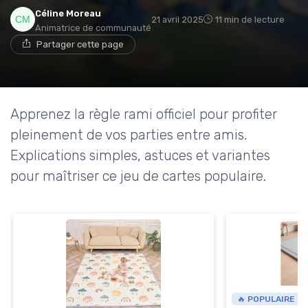
Céline Moreau
21 avril 2025
11 min de lecture
Animatrice de communauté
Partager cette page
Apprenez la règle rami officiel pour profiter
pleinement de vos parties entre amis.
Explications simples, astuces et variantes
pour maîtriser ce jeu de cartes populaire.
🔥 POPULAIRE