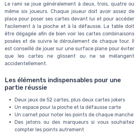
Le rami se joue généralement à deux, trois, quatre ou
même six joueurs. Chaque joueur doit avoir assez de
place pour poser ses cartes devant lui et pour accéder
facilement à la pioche et à la défausse. La table doit
être dégagée afin de bien voir les cartes combinaisons
posées et de suivre le déroulement de chaque tour. Il
est conseillé de jouer sur une surface plane pour éviter
que les cartes ne glissent ou ne se mélangent
accidentellement.
Les éléments indispensables pour une
partie réussie
Deux jeux de 52 cartes, plus deux cartes jokers
Un espace pour la pioche et la défausse carte
Un carnet pour noter les points de chaque manche
Des jetons ou des marqueurs si vous souhaitez
compter les points autrement