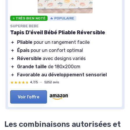
⭐ TRÈS BIEN NOTÉ
🔥 POPULAIRE
SUPERBE BEBE
Tapis D'éveil Bébé Pliable Réversible
＋
Pliable
pour un rangement facile
＋
Épais
pour un confort optimal
＋
Réversible
avec designs variés
＋
Grande taille
de 180x200cm
＋
Favorable au développement sensoriel
★★★★★
★★★★★
4,7/5
—
5252 avis
Voir l'offre
Les combinaisons autorisées et