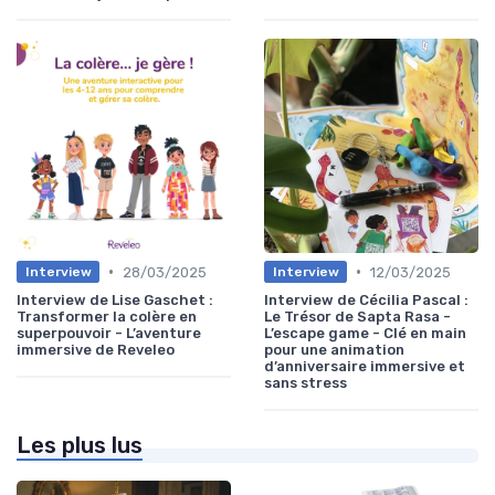
•
•
28/03/2025
12/03/2025
Interview
Interview
Interview de Lise Gaschet :
Interview de Cécilia Pascal :
Transformer la colère en
Le Trésor de Sapta Rasa -
superpouvoir - L’aventure
L’escape game - Clé en main
immersive de Reveleo
pour une animation
d’anniversaire immersive et
sans stress
Les plus lus