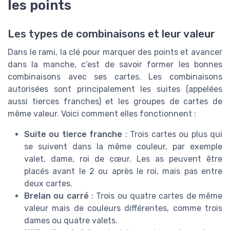
les points
Les types de combinaisons et leur valeur
Dans le rami, la clé pour marquer des points et avancer
dans la manche, c’est de savoir former les bonnes
combinaisons avec ses cartes. Les combinaisons
autorisées sont principalement les suites (appelées
aussi tierces franches) et les groupes de cartes de
même valeur. Voici comment elles fonctionnent :
Suite ou tierce franche
: Trois cartes ou plus qui
se suivent dans la même couleur, par exemple
valet, dame, roi de cœur. Les as peuvent être
placés avant le 2 ou après le roi, mais pas entre
deux cartes.
Brelan ou carré
: Trois ou quatre cartes de même
valeur mais de couleurs différentes, comme trois
dames ou quatre valets.