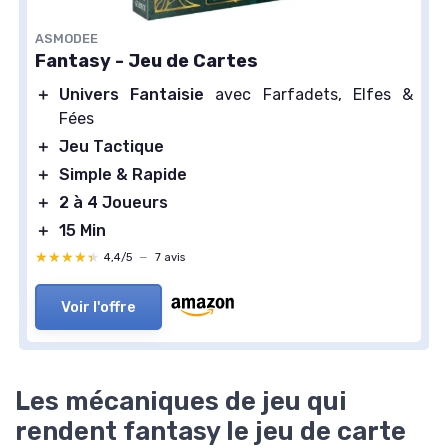
ASMODEE
Fantasy - Jeu de Cartes
＋
Univers Fantaisie
avec Farfadets, Elfes &
Fées
＋
Jeu Tactique
＋
Simple & Rapide
＋
2 à 4 Joueurs
＋
15 Min
★★★★★
★★★★★
4,4/5
—
7 avis
Voir l'offre
Les mécaniques de jeu qui
rendent fantasy le jeu de carte