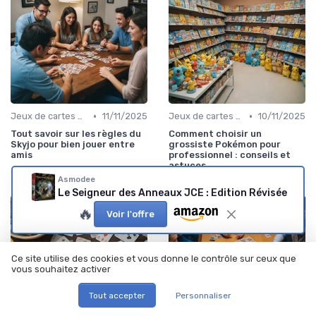
•
•
Jeux de cartes modernes
11/11/2025
Jeux de cartes à collectionner
10/11/2025
Tout savoir sur les règles du
Comment choisir un
Skyjo pour bien jouer entre
grossiste Pokémon pour
amis
professionnel : conseils et
astuces
Asmodee
Le Seigneur des Anneaux JCE : Edition Révisée
🔥
Voir l'offre
Ce site utilise des cookies et vous donne le contrôle sur ceux que
vous souhaitez activer
Tout accepter
Personnaliser