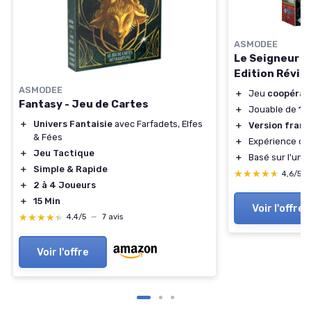
ASMODEE
Le Seigneur d
Edition Révis
ASMODEE
＋
Jeu
coopérat
Fantasy - Jeu de Cartes
＋
Jouable de
1 
＋
Univers Fantaisie
avec Farfadets, Elfes
＋
Version franç
& Fées
＋
Expérience de
＋
Jeu Tactique
＋
Basé sur l'uni
＋
Simple & Rapide
★★★★★
★★★★★
4,6/5
＋
2 à 4 Joueurs
＋
15 Min
Voir l'offre
★★★★★
★★★★★
4,4/5
—
7 avis
Voir l'offre