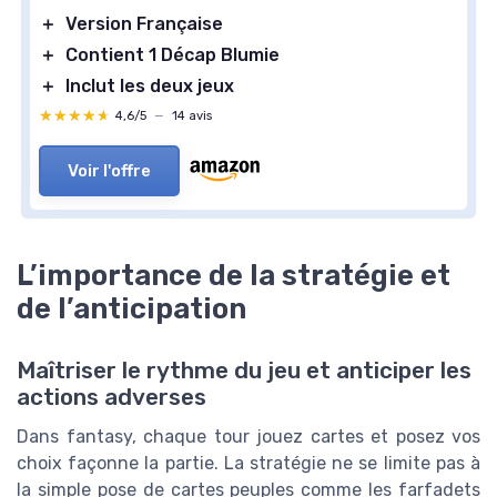
＋
Version Française
＋
Contient 1 Décap Blumie
＋
Inclut les deux jeux
★★★★★
★★★★★
4,6/5
—
14 avis
Voir l'offre
L’importance de la stratégie et
de l’anticipation
Maîtriser le rythme du jeu et anticiper les
actions adverses
Dans fantasy, chaque tour jouez cartes et posez vos
choix façonne la partie. La stratégie ne se limite pas à
la simple pose de cartes peuples comme les farfadets