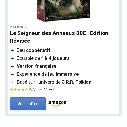
ASMODEE
Le Seigneur des Anneaux JCE : Edition
Révisée
＋
Jeu
coopératif
＋
Jouable de
1 à 4 joueurs
＋
Version française
＋
Expérience de jeu
immersive
＋
Basé sur l'univers de
J.R.R. Tolkien
★★★★★
★★★★★
4,6/5
—
16 avis
Voir l'offre