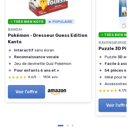
⭐ TRÈS BIEN NOTÉ
🔥 POPULAIRE
BANDAI
⭐ TRÈS BIEN NO
Pokémon - Dresseur Guess Edition
Kanto
RAVENSBURGER
Puzzle 3D Pik
＋
Interactif
sans écran
＋
Puzzle
3D
amu
＋
Reconnaissance vocale
＋
Facile à asse
＋
Jeu de devinette Quiz Pokémon
＋
54 pièces nu
＋
Pour enfants 6 ans et +
＋
Idéal pour les 
★★★★★
★★★★★
4,6/5
—
1834 avis
＋
Accessoires in
★★★★★
★★★★★
4,7/5
—
Voir l'offre
Voir l'offre