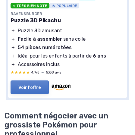
⭐ TRÈS BIEN NOTÉ
🔥 POPULAIRE
RAVENSBURGER
Puzzle 3D Pikachu
＋
Puzzle
3D
amusant
＋
Facile à assembler
sans colle
＋
54 pièces numérotées
＋
Idéal pour les enfants à partir de
6 ans
＋
Accessoires inclus
★★★★★
★★★★★
4,7/5
—
5358 avis
Voir l'offre
Comment négocier avec un
grossiste Pokémon pour
professionnel