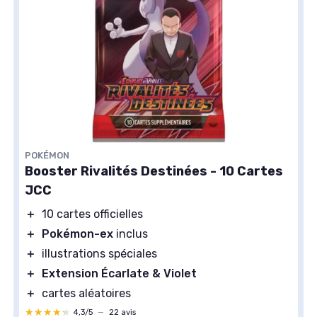
POKÉMON
Booster Rivalités Destinées - 10 Cartes
JCC
＋
10 cartes officielles
＋
Pokémon-ex
inclus
＋
illustrations spéciales
＋
Extension Écarlate & Violet
＋
cartes aléatoires
★★★★★
★★★★★
4,3/5
—
22 avis