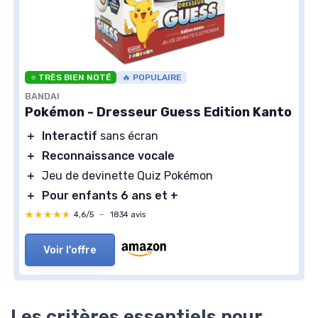
⭐ TRÈS BIEN NOTÉ
🔥 POPULAIRE
BANDAI
Pokémon - Dresseur Guess Edition Kanto
＋
Interactif
sans écran
＋
Reconnaissance vocale
＋
Jeu de devinette Quiz Pokémon
＋
Pour enfants 6 ans et +
★★★★★
★★★★★
4,6/5
—
1834 avis
Voir l'offre
Les critères essentiels pour