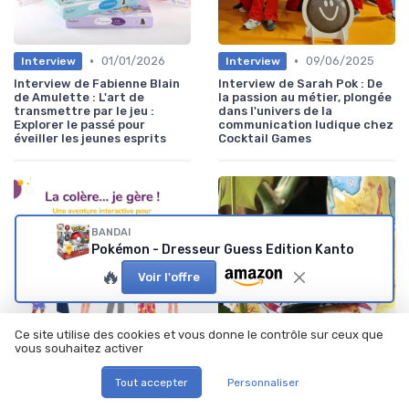
•
•
01/01/2026
09/06/2025
Interview
Interview
Interview de Fabienne Blain
Interview de Sarah Pok : De
de Amulette : L'art de
la passion au métier, plongée
transmettre par le jeu :
dans l'univers de la
Explorer le passé pour
communication ludique chez
éveiller les jeunes esprits
Cocktail Games
BANDAI
Pokémon - Dresseur Guess Edition Kanto
🔥
Voir l'offre
Ce site utilise des cookies et vous donne le contrôle sur ceux que
vous souhaitez activer
•
•
28/03/2025
12/03/2025
Interview
Interview
Tout accepter
Personnaliser
Interview de Lise Gaschet :
Interview de Cécilia Pascal :
Transformer la colère en
Le Trésor de Sapta Rasa -