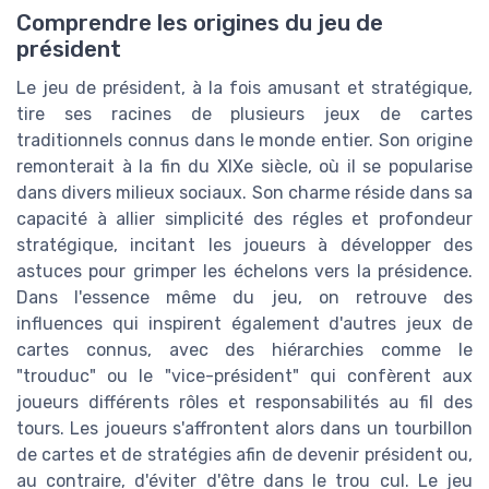
Comprendre les origines du jeu de
président
Le jeu de président, à la fois amusant et stratégique,
tire ses racines de plusieurs jeux de cartes
traditionnels connus dans le monde entier. Son origine
remonterait à la fin du XIXe siècle, où il se popularise
dans divers milieux sociaux. Son charme réside dans sa
capacité à allier simplicité des régles et profondeur
stratégique, incitant les joueurs à développer des
astuces pour grimper les échelons vers la présidence.
Dans l'essence même du jeu, on retrouve des
influences qui inspirent également d'autres jeux de
cartes connus, avec des hiérarchies comme le
"trouduc" ou le "vice-président" qui confèrent aux
joueurs différents rôles et responsabilités au fil des
tours. Les joueurs s'affrontent alors dans un tourbillon
de cartes et de stratégies afin de devenir président ou,
au contraire, d'éviter d'être dans le trou cul. Le jeu