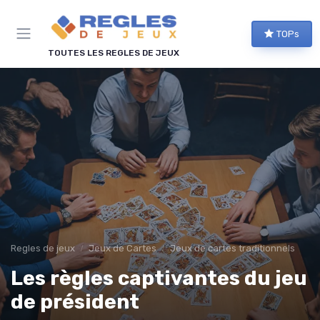
Panneau de gestion des cookies
TOPs
TOUTES LES REGLES DE JEUX
Regles de jeux
Jeux de Cartes
Jeux de cartes traditionnels
Les règles captivantes du jeu
de président