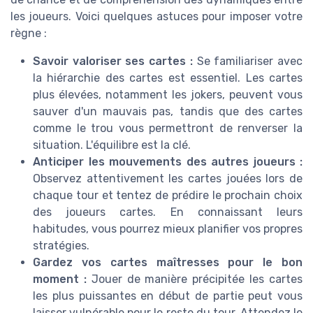
les joueurs. Voici quelques astuces pour imposer votre
règne :
Savoir valoriser ses cartes :
Se familiariser avec
la hiérarchie des cartes est essentiel. Les cartes
plus élevées, notamment les jokers, peuvent vous
sauver d'un mauvais pas, tandis que des cartes
comme le trou vous permettront de renverser la
situation. L'équilibre est la clé.
Anticiper les mouvements des autres joueurs :
Observez attentivement les cartes jouées lors de
chaque tour et tentez de prédire le prochain choix
des joueurs cartes. En connaissant leurs
habitudes, vous pourrez mieux planifier vos propres
stratégies.
Gardez vos cartes maîtresses pour le bon
moment :
Jouer de manière précipitée les cartes
les plus puissantes en début de partie peut vous
laisser vulnérable pour le reste du tour. Attendez le