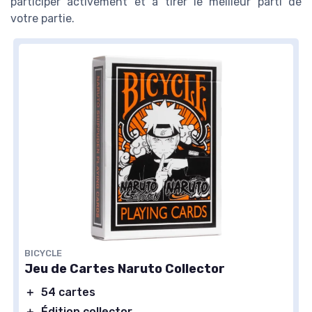
participer activement et à tirer le meilleur parti de
votre partie.
BICYCLE
Jeu de Cartes Naruto Collector
＋
54 cartes
＋
Édition collector