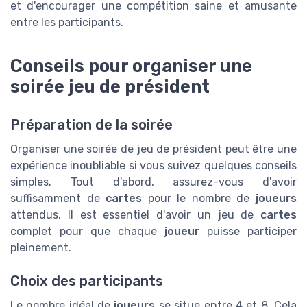
et d'encourager une compétition saine et amusante
entre les participants.
Conseils pour organiser une
soirée jeu de président
Préparation de la soirée
Organiser une soirée de jeu de président peut être une
expérience inoubliable si vous suivez quelques conseils
simples. Tout d'abord, assurez-vous d'avoir
suffisamment de
cartes
pour le nombre de
joueurs
attendus. Il est essentiel d'avoir un jeu de
cartes
complet pour que chaque
joueur
puisse participer
pleinement.
Choix des participants
Le nombre idéal de
joueurs
se situe entre 4 et 8. Cela