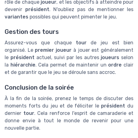
rôle de chaque
joueur
, et les objectifs à atteindre pour
devenir
président
. N'oubliez pas de mentionner les
variantes
possibles qui peuvent pimenter le jeu.
Gestion des tours
Assurez-vous que chaque
tour
de jeu est bien
organisé. Le
premier
joueur
à jouer est généralement
le
président
actuel, suivi par les autres
joueurs
selon
la
hiérarchie
. Cela permet de maintenir un
ordre
clair
et de garantir que le jeu se déroule sans accroc.
Conclusion de la soirée
À la fin de la soirée, prenez le temps de discuter des
moments forts du jeu et de féliciter le
président
du
dernier
tour
. Cela renforce l'esprit de camaraderie et
donne envie à tout le monde de revenir pour une
nouvelle partie.