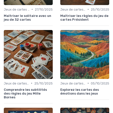
•
•
Jeux de cartes traditionnels
27/10/2025
Jeux de cartes modernes
25/10/2025
Maîtriser le solitaire avec un
Maîtriser les règles du jeu de
jeu de 32 cartes
cartes Président
•
•
Jeux de cartes traditionnels
25/10/2025
Jeux de cartes éducatifs
05/10/2025
Comprendre les subtilités
Explorez les cartes des
des règles du jeu Mille
émotions dans les jeux
Bornes