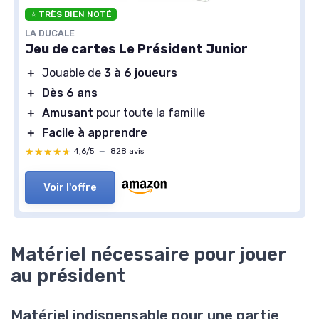
⭐ TRÈS BIEN NOTÉ
LA DUCALE
Jeu de cartes Le Président Junior
＋
Jouable de
3 à 6 joueurs
＋
Dès 6 ans
＋
Amusant
pour toute la famille
＋
Facile à apprendre
★★★★★
★★★★★
4,6/5
—
828 avis
Voir l'offre
Matériel nécessaire pour jouer
au président
Matériel indispensable pour une partie