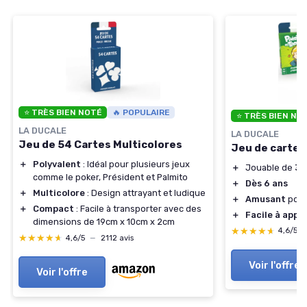
⭐ TRÈS BIEN NOTÉ
🔥 POPULAIRE
⭐ TRÈS BIEN NO
LA DUCALE
LA DUCALE
Jeu de 54 Cartes Multicolores
Jeu de cartes
＋
Polyvalent
: Idéal pour plusieurs jeux
＋
Jouable de
3 
comme le poker, Président et Palmito
＋
Dès 6 ans
＋
Multicolore
: Design attrayant et ludique
＋
Amusant
pour 
＋
Compact
: Facile à transporter avec des
＋
Facile à appr
dimensions de 19cm x 10cm x 2cm
★★★★★
★★★★★
4,6/5
★★★★★
★★★★★
4,6/5
—
2112 avis
Voir l'offre
Voir l'offre