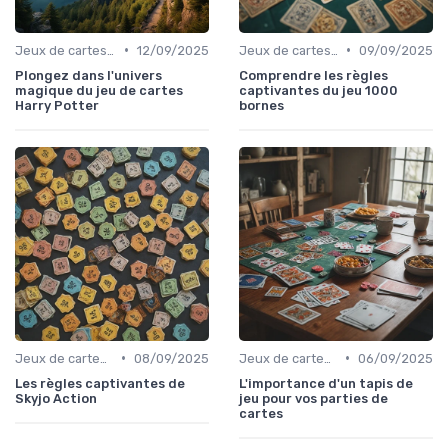
•
•
Jeux de cartes à thème
12/09/2025
Jeux de cartes traditionnels
09/09/2025
Plongez dans l'univers
Comprendre les règles
magique du jeu de cartes
captivantes du jeu 1000
Harry Potter
bornes
•
•
Jeux de cartes modernes
08/09/2025
Jeux de cartes modernes
06/09/2025
Les règles captivantes de
L'importance d'un tapis de
Skyjo Action
jeu pour vos parties de
cartes