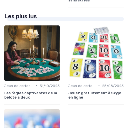
sans stress
Les plus lus
•
•
Jeux de cartes traditionnels
31/10/2025
Jeux de cartes traditionnels
25/08/2025
Les règles captivantes de la
Jouez gratuitement à Skyjo
belote à deux
en ligne