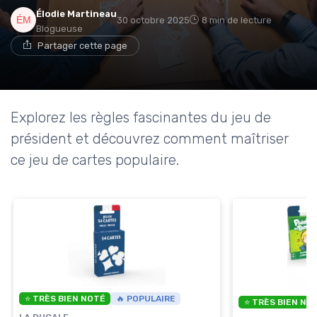
Élodie Martineau
30 octobre 2025
8 min de lecture
Blogueuse
Partager cette page
Explorez les règles fascinantes du jeu de
président et découvrez comment maîtriser
ce jeu de cartes populaire.
⭐ TRÈS BIEN NOTÉ
🔥 POPULAIRE
⭐ TRÈS BIEN NO