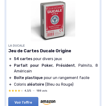
LA DUCALE
Jeu de Cartes Ducale Origine
＋
54 cartes
pour divers jeux
＋
Parfait pour Poker, Président
, Palmito, 8
Américain
＋
Boîte plastique
pour un rangement facile
＋
Coloris
aléatoire
(Bleu ou Rouge)
★★★★★
★★★★★
4,3/5
—
188 avis
Voir l'offre