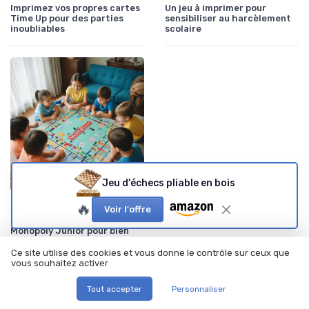
Imprimez vos propres cartes
Un jeu à imprimer pour
Time Up pour des parties
sensibiliser au harcèlement
inoubliables
scolaire
Jeu d'échecs pliable en bois
•
Jeux de gestion de ressources
10/11/2025
🔥
Voir l'offre
Tout savoir sur les règles de
Monopoly Junior pour bien
jouer en famille
Ce site utilise des cookies et vous donne le contrôle sur ceux que
vous souhaitez activer
À lire aussi
Tout accepter
Personnaliser