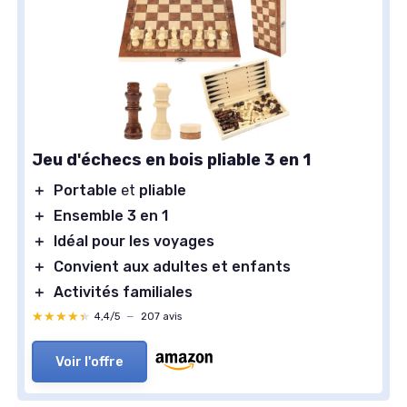
Jeu d'échecs en bois pliable 3 en 1
＋
Portable
et
pliable
＋
Ensemble 3 en 1
＋
Idéal pour les voyages
＋
Convient aux adultes et enfants
＋
Activités familiales
★★★★★
★★★★★
4,4/5
—
207 avis
Voir l'offre