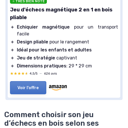
⭐ TRÈS BIEN NOTÉ
Jeu d'échecs magnétique 2 en 1 en bois
pliable
＋
Echiquier magnétique
pour un transport
facile
＋
Design pliable
pour le rangement
＋
Idéal pour les enfants et adultes
＋
Jeu de stratégie
captivant
＋
Dimensions pratiques
: 29 * 29 cm
★★★★★
★★★★★
4,5/5
—
626 avis
Voir l'offre
Comment choisir son jeu
d’échecs en bois selon ses