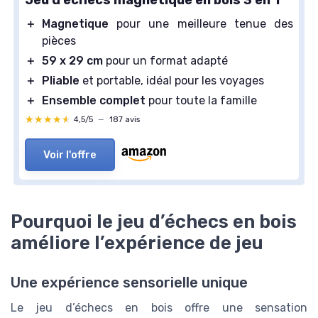
Jeu d'échecs magnétique en bois 3 en 1
＋
Magnetique
pour une meilleure tenue des
pièces
＋
59 x 29 cm
pour un format adapté
＋
Pliable
et portable, idéal pour les voyages
＋
Ensemble complet
pour toute la famille
★★★★★
★★★★★
4,5/5
—
187 avis
Voir l'offre
Pourquoi le jeu d’échecs en bois
améliore l’expérience de jeu
Une expérience sensorielle unique
Le jeu d’échecs en bois offre une sensation