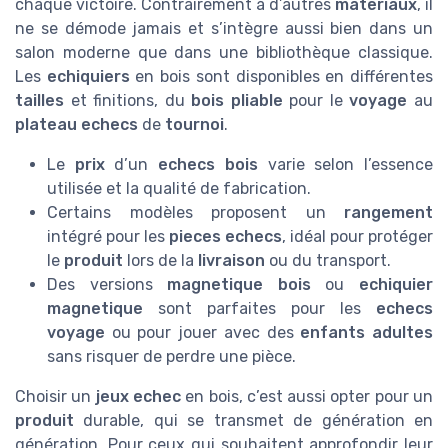
chaque victoire. Contrairement à d’autres
materiaux
, il
ne se démode jamais et s’intègre aussi bien dans un
salon moderne que dans une bibliothèque classique.
Les
echiquiers
en bois sont disponibles en différentes
tailles
et finitions, du
bois pliable
pour le
voyage
au
plateau echecs
de
tournoi
.
Le
prix
d’un
echecs bois
varie selon l’essence
utilisée et la qualité de fabrication.
Certains modèles proposent un
rangement
intégré pour les
pieces echecs
, idéal pour protéger
le
produit
lors de la
livraison
ou du transport.
Des versions
magnetique bois
ou
echiquier
magnetique
sont parfaites pour les
echecs
voyage
ou pour jouer avec des
enfants adultes
sans risquer de perdre une pièce.
Choisir un
jeux echec
en bois, c’est aussi opter pour un
produit
durable, qui se transmet de génération en
génération. Pour ceux qui souhaitent approfondir leur