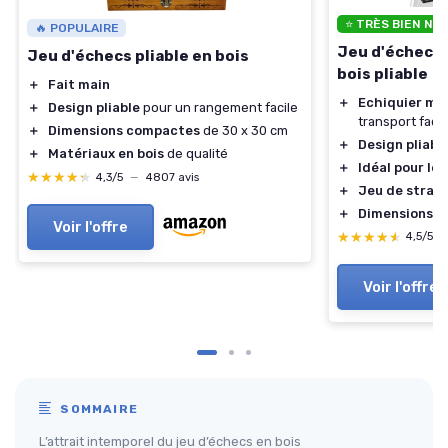
⭐ TRÈS BIEN NO
🔥 POPULAIRE
Jeu d'échecs 
Jeu d'échecs pliable en bois
bois pliable
＋
Fait main
＋
Echiquier ma
＋
Design pliable
pour un rangement facile
transport facil
＋
Dimensions compactes
de 30 x 30 cm
＋
Design pliabl
＋
Matériaux en bois
de qualité
＋
Idéal pour le
★★★★★
★★★★★
4,3/5
—
4807 avis
＋
Jeu de strat
＋
Dimensions p
Voir l'offre
★★★★★
★★★★★
4,5/5
Voir l'offre
SOMMAIRE
L’attrait intemporel du jeu d’échecs en bois