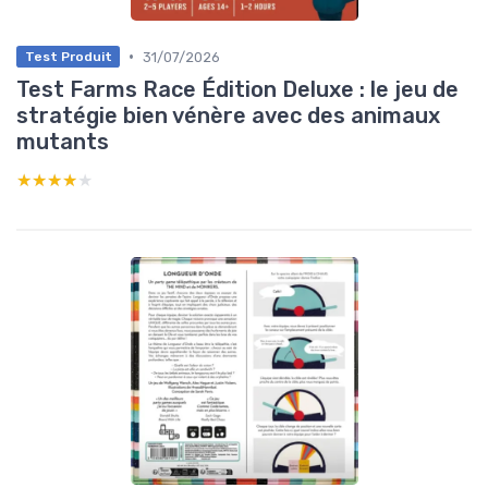
•
31/07/2026
Test Produit
Test Farms Race Édition Deluxe : le jeu de
stratégie bien vénère avec des animaux
mutants
★★★★★
★★★★★