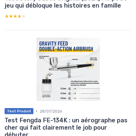
jeu qui débloque les histoires en famille
★★★★★
★★★★★
•
28/07/2026
Test Produit
Test Fengda FE-134K : un aérographe pas
cher qui fait clairement le job pour
débuter