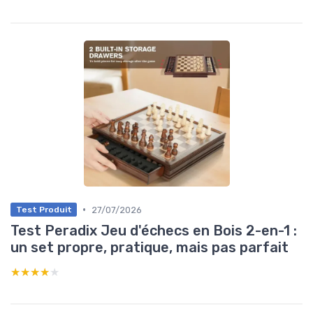
•
27/07/2026
Test Produit
Test Peradix Jeu d'échecs en Bois 2-en-1 :
un set propre, pratique, mais pas parfait
★★★★★
★★★★★