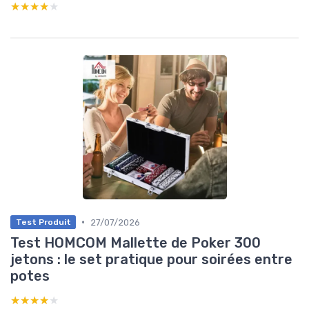
★★★★★
★★★★★
•
27/07/2026
Test Produit
Test HOMCOM Mallette de Poker 300
jetons : le set pratique pour soirées entre
potes
★★★★★
★★★★★