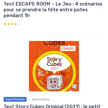
Test ESCAPE ROOM – Le Jeu : 4 scénarios
pour se prendre la tête entre potes
pendant 1h
★★★★★
★★★★★
•
28/07/2026
Test Produit
Test Story Cubes Original (2021) : le petit