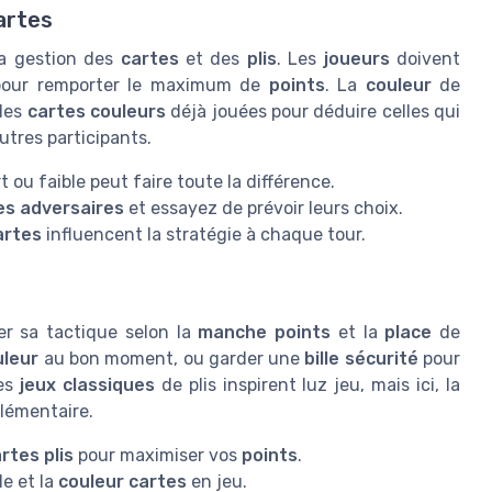
cartes
la gestion des
cartes
et des
plis
. Les
joueurs
doivent
our remporter le maximum de
points
. La
couleur
de
 les
cartes couleurs
déjà jouées pour déduire celles qui
utres participants.
t ou faible peut faire toute la différence.
es adversaires
et essayez de prévoir leurs choix.
artes
influencent la stratégie à chaque tour.
er sa tactique selon la
manche points
et la
place
de
uleur
au bon moment, ou garder une
bille sécurité
pour
Les
jeux classiques
de plis inspirent luz jeu, mais ici, la
lémentaire.
rtes plis
pour maximiser vos
points
.
le et la
couleur cartes
en jeu.