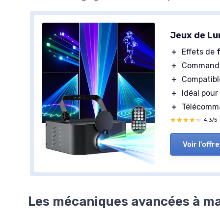
Jeux de L
＋
Effets de
＋
Commande
＋
Compatib
＋
Idéal pou
＋
Télécomma
★★★★★
★★★★★
4,3/5
Voir l'offre
Les mécaniques avancées à ma