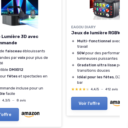
EAGOU DIARY
Jeux de lumière RGBW LED
 Lumière 3D avec
＋
Multi-fonctionnel
avec 4 m
mmande
travail
 de
faisceau
éblouissants
＋
50W
pour des performances
ndes par
voix
pour plus de
lumineuses puissantes
té
＋
Gradation ultra lisse
pour 
tible
DMX512
transitions douces
pour
fêtes
et spectacles en
＋
Idéal pour les fêtes
, DJ, ma
bar
ommande incluse pour un
★★★★★
★★★★★
4,4/5
—
412 avis
ôle
facile
★
★
4,3/5
—
8 avis
Voir l'offre
l'offre