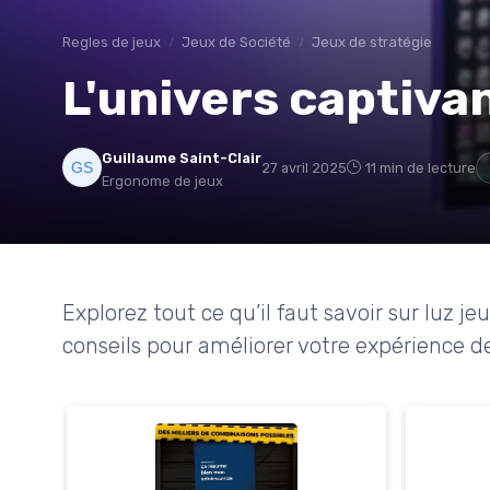
Regles de jeux
Jeux de Société
Jeux de stratégie
L'univers captivan
Guillaume Saint-Clair
27 avril 2025
11 min de lecture
Ergonome de jeux
Explorez tout ce qu’il faut savoir sur luz 
conseils pour améliorer votre expérience d