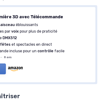
umière 3D avec Télécommande
faisceau
éblouissants
s par
voix
pour plus de praticité
le
DMX512
r
fêtes
et spectacles en direct
nde incluse pour un
contrôle
facile
—
8 avis
îtriser