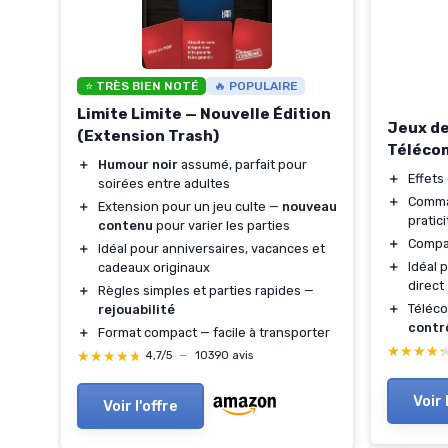
⭐ TRÈS BIEN NOTÉ
🔥 POPULAIRE
Limite Limite — Nouvelle Édition
Jeux de
(Extension Trash)
Téléco
＋
Humour noir
assumé, parfait pour
＋
Effets
soirées entre adultes
＋
Comma
＋
Extension pour un jeu culte —
nouveau
pratici
contenu
pour varier les parties
＋
Compa
＋
Idéal pour anniversaires, vacances et
＋
Idéal 
cadeaux originaux
direct
＋
Règles simples et parties rapides —
＋
Téléc
rejouabilité
contr
＋
Format compact — facile à transporter
★★★★
★★★★
★★★★★
★★★★★
4,7/5
—
10390 avis
Voir 
Voir l'offre