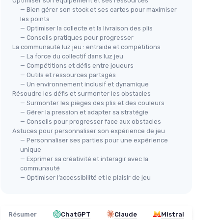
Optimiser son équipement et ses ressources
— Bien gérer son stock et ses cartes pour maximiser
les points
— Optimiser la collecte et la livraison des plis
— Conseils pratiques pour progresser
⭐ 
La communauté luz jeu : entraide et compétitions
Lim
 4 en 1
— La force du collectif dans luz jeu
— Compétitions et défis entre joueurs
(Ex
odes de
— Outils et ressources partagés
＋
Luz - Jeu de Plis
— Un environnement inclusif et dynamique
Résoudre les défis et surmonter les obstacles
＋
Amusant
et
surprenant
＋
— Surmonter les pièges des plis et des couleurs
＋
Interactivité
entre les joueurs
des
— Gérer la pression et adapter sa stratégie
＋
Stratégie
innovante
— Conseils pour progresser face aux obstacles
＋
＋
Ambiance conviviale
Astuces pour personnaliser son expérience de jeu
ison et
— Personnaliser ses parties pour une expérience
★★★★★
★★★★★
4,6/5
—
7 avis
＋
unique
— Exprimer sa créativité et interagir avec la
＋
Voir l'offre
communauté
★★
★★
— Optimiser l’accessibilité et le plaisir de jeu
Résumer
ChatGPT
Claude
Mistral