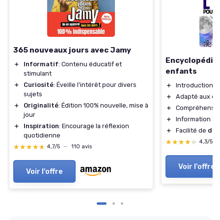
365 nouveaux jours avec Jamy
Encyclopédie 
＋
Informatif
: Contenu éducatif et
enfants
stimulant
＋
Curiosité
: Éveille l'intérêt pour divers
＋
Introduction à l
sujets
＋
Adapté aux en
＋
Originalité
: Édition 100% nouvelle, mise à
＋
Compréhensio
jour
＋
Information sur
＋
Inspiration
: Encourage la réflexion
＋
Facilité de
déc
quotidienne
★★★★★
★★★★★
4,3/5
★★★★★
★★★★★
4,7/5
—
110 avis
Voir l'offre
Voir l'offre