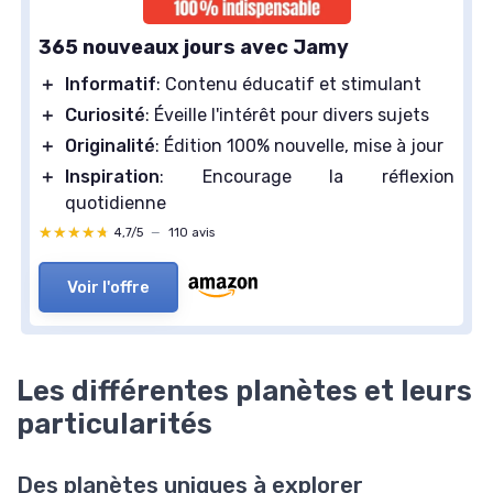
365 nouveaux jours avec Jamy
＋
Informatif
: Contenu éducatif et stimulant
＋
Curiosité
: Éveille l'intérêt pour divers sujets
＋
Originalité
: Édition 100% nouvelle, mise à jour
＋
Inspiration
: Encourage la réflexion
quotidienne
★★★★★
★★★★★
4,7/5
—
110 avis
Voir l'offre
Les différentes planètes et leurs
particularités
Des planètes uniques à explorer