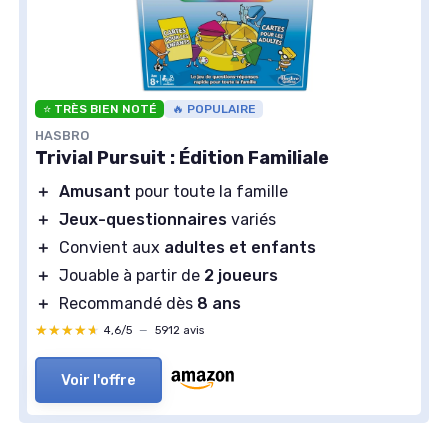
⭐ TRÈS BIEN NOTÉ
🔥 POPULAIRE
HASBRO
Trivial Pursuit : Édition Familiale
＋
Amusant
pour toute la famille
＋
Jeux-questionnaires
variés
＋
Convient aux
adultes et enfants
＋
Jouable à partir de
2 joueurs
＋
Recommandé dès
8 ans
★★★★★
★★★★★
4,6/5
—
5912 avis
Voir l'offre