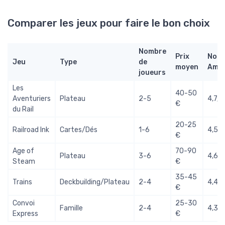
Comparer les jeux pour faire le bon choix
Nombre
Prix
Note
Jeu
Type
de
moyen
Ama
joueurs
Les
40-50
Aventuriers
Plateau
2-5
4,7/5
€
du Rail
20-25
Railroad Ink
Cartes/Dés
1-6
4,5/
€
Age of
70-90
Plateau
3-6
4,6/
Steam
€
35-45
Trains
Deckbuilding/Plateau
2-4
4,4/
€
Convoi
25-30
Famille
2-4
4,3/
Express
€