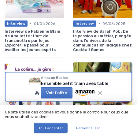
•
•
01/01/2026
09/06/2025
Interview
Interview
Interview de Fabienne Blain
Interview de Sarah Pok : De
de Amulette : L'art de
la passion au métier, plongée
transmettre par le jeu :
dans l'univers de la
Explorer le passé pour
communication ludique chez
éveiller les jeunes esprits
Cocktail Games
Amazon Basics
Ensemble petit train avec table
🔥
Voir l'offre
Ce site utilise des cookies et vous donne le contrôle sur ceux que
vous souhaitez activer
•
•
28/03/2025
12/03/2025
Interview
Interview
Tout accepter
Personnaliser
Interview de Lise Gaschet :
Interview de Cécilia Pascal :