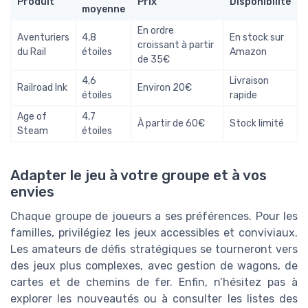
Produit
Prix
Disponibilité
moyenne
En ordre
Aventuriers
4,8
En stock sur
croissant à partir
du Rail
étoiles
Amazon
de 35€
4,6
Livraison
Railroad Ink
Environ 20€
étoiles
rapide
Age of
4,7
À partir de 60€
Stock limité
Steam
étoiles
Adapter le jeu à votre groupe et à vos
envies
Chaque groupe de joueurs a ses préférences. Pour les
familles, privilégiez les jeux accessibles et conviviaux.
Les amateurs de défis stratégiques se tourneront vers
des jeux plus complexes, avec gestion de wagons, de
cartes et de chemins de fer. Enfin, n’hésitez pas à
explorer les nouveautés ou à consulter les listes des