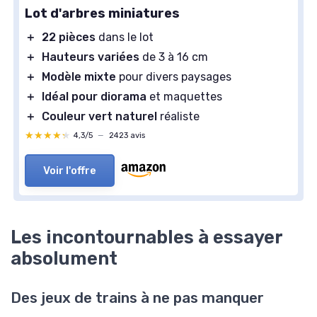
Lot d'arbres miniatures
＋
22 pièces
dans le lot
＋
Hauteurs variées
de 3 à 16 cm
＋
Modèle mixte
pour divers paysages
＋
Idéal pour diorama
et maquettes
＋
Couleur vert naturel
réaliste
★★★★★
★★★★★
4,3/5
—
2423 avis
Voir l'offre
Les incontournables à essayer
absolument
Des jeux de trains à ne pas manquer