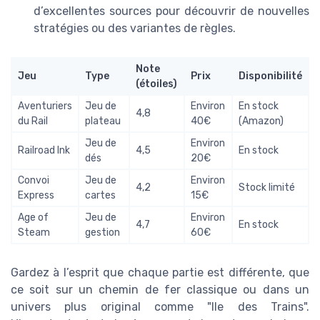
d’excellentes sources pour découvrir de nouvelles
stratégies ou des variantes de règles.
Note
Jeu
Type
Prix
Disponibilité
(étoiles)
Aventuriers
Jeu de
Environ
En stock
4,8
du Rail
plateau
40€
(Amazon)
Jeu de
Environ
Railroad Ink
4,5
En stock
dés
20€
Convoi
Jeu de
Environ
4,2
Stock limité
Express
cartes
15€
Age of
Jeu de
Environ
4,7
En stock
Steam
gestion
60€
Gardez à l’esprit que chaque partie est différente, que
ce soit sur un chemin de fer classique ou dans un
univers plus original comme "Ile des Trains".