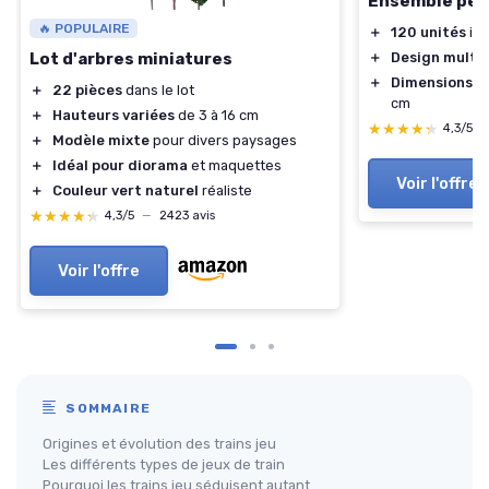
Ensemble peti
🔥 POPULAIRE
＋
120 unités
inc
Lot d'arbres miniatures
＋
Design multi
＋
Dimensions p
＋
22 pièces
dans le lot
cm
＋
Hauteurs variées
de 3 à 16 cm
★★★★★
★★★★★
4,3/5
＋
Modèle mixte
pour divers paysages
＋
Idéal pour diorama
et maquettes
Voir l'offre
＋
Couleur vert naturel
réaliste
★★★★★
★★★★★
4,3/5
—
2423 avis
Voir l'offre
SOMMAIRE
Origines et évolution des trains jeu
Les différents types de jeux de train
Pourquoi les trains jeu séduisent autant