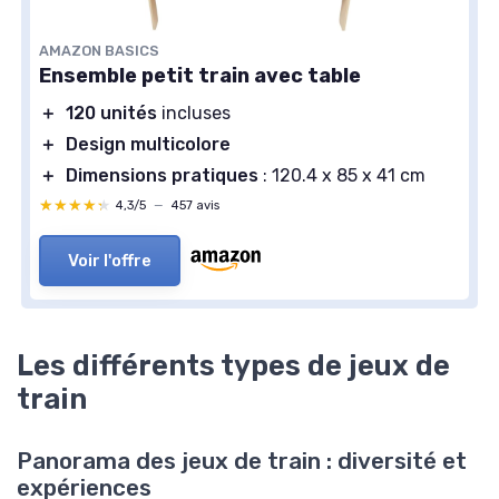
AMAZON BASICS
Ensemble petit train avec table
＋
120 unités
incluses
＋
Design multicolore
＋
Dimensions pratiques
: 120.4 x 85 x 41 cm
★★★★★
★★★★★
4,3/5
—
457 avis
Voir l'offre
Les différents types de jeux de
train
Panorama des jeux de train : diversité et
expériences