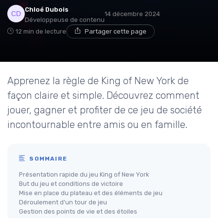
Chloé Dubois
14 décembre 2024
Développeuse de contenu
12 min de lecture
Partager cette page
Apprenez la règle de King of New York de
façon claire et simple. Découvrez comment
jouer, gagner et profiter de ce jeu de société
incontournable entre amis ou en famille.
SOMMAIRE
Présentation rapide du jeu King of New York
But du jeu et conditions de victoire
Mise en place du plateau et des éléments de jeu
Déroulement d’un tour de jeu
Gestion des points de vie et des étoiles