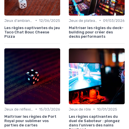
•
•
Jeux d'ambiance
12/06/2025
Jeux de plateau
09/03/2026
Les règles captivantes du jeu
Maîtriser les règles du deck-
Taco Chat Bouc Cheese
building pour créer des
Pizza
decks performants
•
•
Jeux de réflexion et logique
15/03/2026
Jeux de rôle
10/01/2025
Maîtriser les règles de Port
Les règles captivantes du
Royal pour sublimer vos
duel de Saboteur : plongez
parties de cartes
dans l'univers des nains