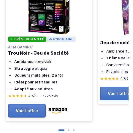
⭐ TRÈS BIEN NOTÉ
🔥 POPULAIRE
Jeu de sociét
ATM GAMING
＋
Ambiance
fun
Trou Noir - Jeu de Société
＋
Thème
de la 
＋
Ambiance
conviviale
＋
Convient à tou
＋
Stratégie
et quiz
＋
Favorise les
in
＋
Joueurs multiples
(2 à 16)
★★★★★
★★★★★
4,7/5
—
＋
Idéal pour les familles
＋
Adapté aux adultes
Voir l'offre
★★★★★
★★★★★
4,7/5
—
1223 avis
Voir l'offre