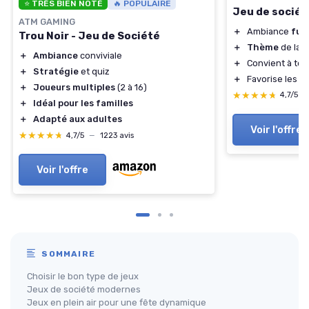
⭐ TRÈS BIEN NOTÉ
🔥 POPULAIRE
Jeu de sociét
ATM GAMING
＋
Ambiance
fun
Trou Noir - Jeu de Société
＋
Thème
de la 
＋
Ambiance
conviviale
＋
Convient à tou
＋
Stratégie
et quiz
＋
Favorise les
in
＋
Joueurs multiples
(2 à 16)
★★★★★
★★★★★
4,7/5
—
＋
Idéal pour les familles
＋
Adapté aux adultes
Voir l'offre
★★★★★
★★★★★
4,7/5
—
1223 avis
Voir l'offre
SOMMAIRE
Choisir le bon type de jeux
Jeux de société modernes
Jeux en plein air pour une fête dynamique