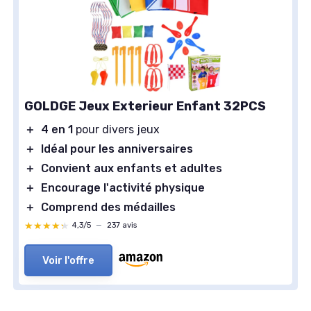
GOLDGE Jeux Exterieur Enfant 32PCS
＋
4 en 1
pour divers jeux
＋
Idéal pour les anniversaires
＋
Convient aux enfants et adultes
＋
Encourage l'activité physique
＋
Comprend des médailles
★★★★★
★★★★★
4,3/5
—
237 avis
Voir l'offre