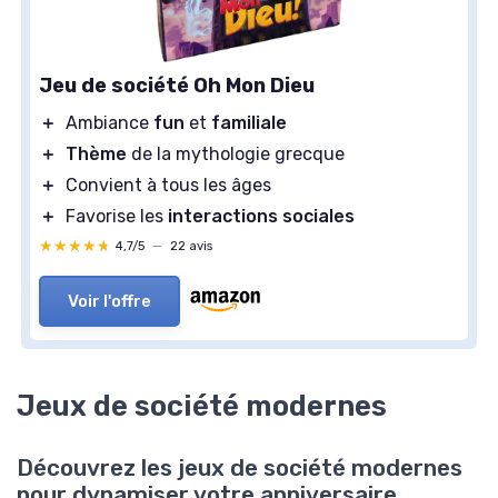
Jeu de société Oh Mon Dieu
＋
Ambiance
fun
et
familiale
＋
Thème
de la mythologie grecque
＋
Convient à tous les âges
＋
Favorise les
interactions sociales
★★★★★
★★★★★
4,7/5
—
22 avis
Voir l'offre
Jeux de société modernes
Découvrez les jeux de société modernes
pour dynamiser votre anniversaire