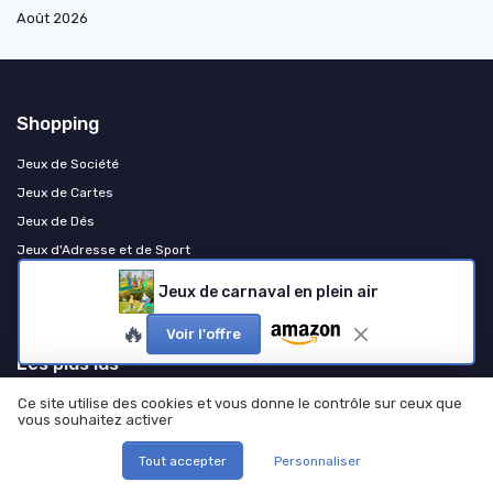
Août 2026
Shopping
Jeux de Société
Jeux de Cartes
Jeux de Dés
Jeux d'Adresse et de Sport
Jeux de Figurines et Wargames
Jeux de carnaval en plein air
Jeux de construction & LEGO
🔥
Voir l'offre
Les plus lus
Ce site utilise des cookies et vous donne le contrôle sur ceux que
Les règles captivantes de la belote à deux
vous souhaitez activer
Les règles du jeu de speed bac : plongez dans l'univers des mots
rapides
Tout accepter
Personnaliser
Comment organiser un cluedo géant avec un scénario PDF gratuit