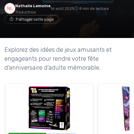
Nathalie Lemoine
16 août 2025
8 min de lecture
Traductrice
Partager cette page
Explorez des idées de jeux amusants et
engageants pour rendre votre fête
d'anniversaire d'adulte mémorable.