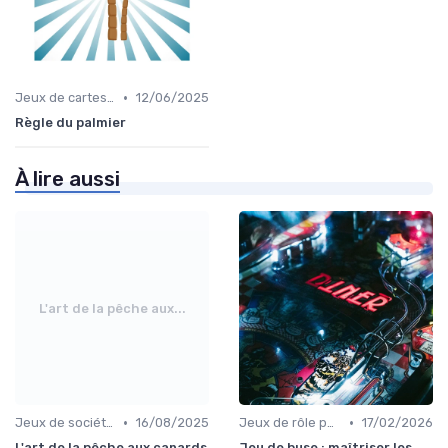
•
Jeux de cartes éducatifs
12/06/2025
Règle du palmier
À lire aussi
L'art de la pêche aux...
•
•
Jeux de société d’ambiance pour adultes
16/08/2025
Jeux de rôle pour adultes
17/02/2026
L'art de la pêche aux canards
Jeu de buse : maîtriser les