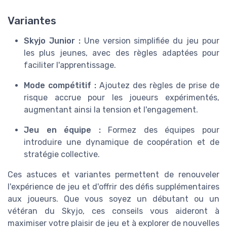
Variantes
Skyjo Junior :
Une version simplifiée du jeu pour
les plus jeunes, avec des règles adaptées pour
faciliter l'apprentissage.
Mode compétitif :
Ajoutez des règles de prise de
risque accrue pour les joueurs expérimentés,
augmentant ainsi la tension et l'engagement.
Jeu en équipe :
Formez des équipes pour
introduire une dynamique de coopération et de
stratégie collective.
Ces astuces et variantes permettent de renouveler
l'expérience de jeu et d'offrir des défis supplémentaires
aux joueurs. Que vous soyez un débutant ou un
vétéran du Skyjo, ces conseils vous aideront à
maximiser votre plaisir de jeu et à explorer de nouvelles