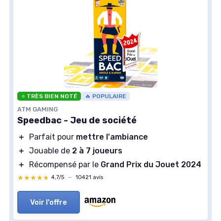
⭐ TRÈS BIEN NOTÉ
🔥 POPULAIRE
ATM GAMING
Speedbac - Jeu de société
＋
Parfait pour
mettre l'ambiance
＋
Jouable de
2 à 7 joueurs
＋
Récompensé par le
Grand Prix du Jouet 2024
★★★★★
★★★★★
4,7/5
—
10421 avis
Voir l'offre