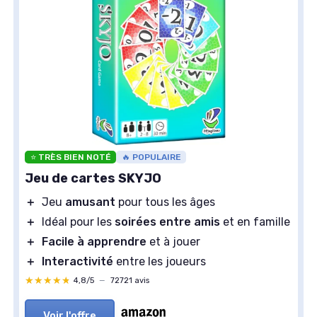
⭐ TRÈS BIEN NOTÉ
🔥 POPULAIRE
Jeu de cartes SKYJO
＋
Jeu
amusant
pour tous les âges
＋
Idéal pour les
soirées entre amis
et en famille
＋
Facile à apprendre
et à jouer
＋
Interactivité
entre les joueurs
★★★★★
★★★★★
4,8/5
—
72721 avis
Voir l'offre