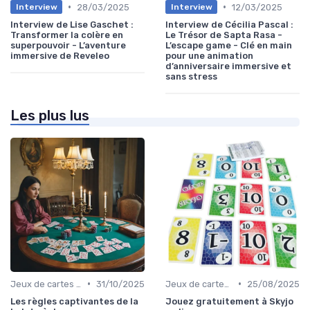
•
•
28/03/2025
12/03/2025
Interview
Interview
Interview de Lise Gaschet :
Interview de Cécilia Pascal :
Transformer la colère en
Le Trésor de Sapta Rasa -
superpouvoir - L’aventure
L’escape game - Clé en main
immersive de Reveleo
pour une animation
d’anniversaire immersive et
sans stress
Les plus lus
•
•
Jeux de cartes traditionnels
31/10/2025
Jeux de cartes traditionnels
25/08/2025
Les règles captivantes de la
Jouez gratuitement à Skyjo