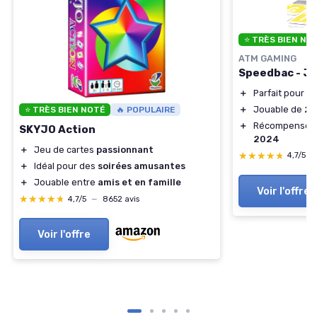
⭐ TRÈS BIEN NO
ATM GAMING
Speedbac - Je
＋
Parfait pour
me
＋
Jouable de
2 
⭐ TRÈS BIEN NOTÉ
🔥 POPULAIRE
＋
Récompensé p
SKYJO Action
2024
＋
Jeu de cartes
passionnant
★★★★★
★★★★★
4,7/5
—
＋
Idéal pour des
soirées amusantes
＋
Jouable entre
amis et en famille
Voir l'offre
★★★★★
★★★★★
4,7/5
—
8652 avis
Voir l'offre