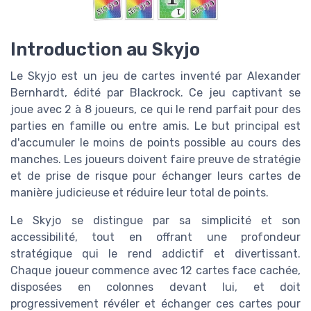
Introduction au Skyjo
Le Skyjo est un jeu de cartes inventé par Alexander
Bernhardt, édité par Blackrock. Ce jeu captivant se
joue avec 2 à 8 joueurs, ce qui le rend parfait pour des
parties en famille ou entre amis. Le but principal est
d'accumuler le moins de points possible au cours des
manches. Les joueurs doivent faire preuve de stratégie
et de prise de risque pour échanger leurs cartes de
manière judicieuse et réduire leur total de points.
Le Skyjo se distingue par sa simplicité et son
accessibilité, tout en offrant une profondeur
stratégique qui le rend addictif et divertissant.
Chaque joueur commence avec 12 cartes face cachée,
disposées en colonnes devant lui, et doit
progressivement révéler et échanger ces cartes pour