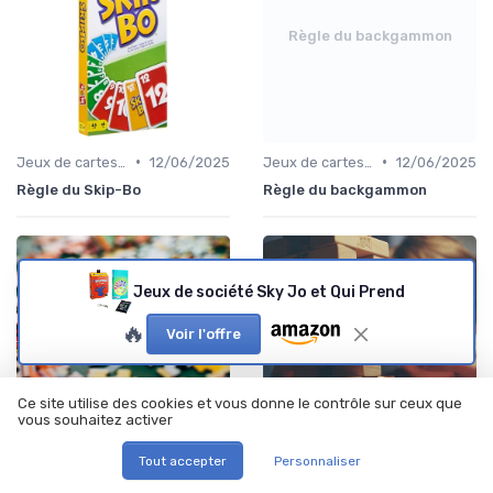
Règle du backgammon
•
•
Jeux de cartes modernes
12/06/2025
Jeux de cartes traditionnels
12/06/2025
Règle du Skip-Bo
Règle du backgammon
Jeux de société Sky Jo et Qui Prend
🔥
Voir l'offre
Ce site utilise des cookies et vous donne le contrôle sur ceux que
vous souhaitez activer
Tout accepter
Personnaliser
•
•
Jeux de cartes modernes
12/06/2025
Jeux de cartes modernes
12/06/2025