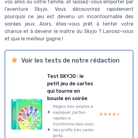
vos amis ou votre famille, et laissez-vous emporter par
l'aventure Skyjo. Vous découvrirez rapidement
pourquoi ce jeu est devenu un incontournable des
soirées jeux. Alors, êtes-vous prêt à tenter votre
chance et à devenir le maître du Skyjo ? Lancez-vous
et que le meilleur gagne !
Voir les tests de notre rédaction
Test SKYJO : le
petit jeu de cartes
qui tourne en
boucle en soirée
Règles très simples à
+
expliquer, parties
★★★★★
★★★★★
rapides e...
Fonctionne bien avec
+
des profils très variés
(enfa...