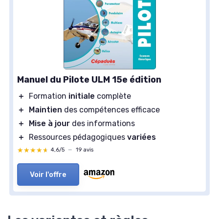
Manuel du Pilote ULM 15e édition
＋
Formation
initiale
complète
＋
Maintien
des compétences efficace
＋
Mise à jour
des informations
＋
Ressources pédagogiques
variées
★★★★★
★★★★★
4,6/5
—
19 avis
Voir l'offre