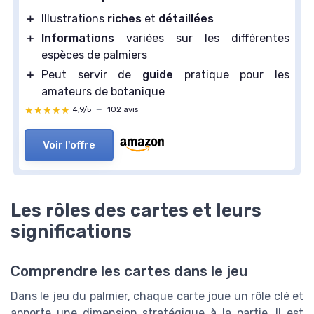
＋
Illustrations
riches
et
détaillées
＋
Informations
variées sur les différentes
espèces de palmiers
＋
Peut servir de
guide
pratique pour les
amateurs de botanique
★★★★★
★★★★★
4,9/5
—
102 avis
Voir l'offre
Les rôles des cartes et leurs
significations
Comprendre les cartes dans le jeu
Dans le jeu du palmier, chaque carte joue un rôle clé et
apporte une dimension stratégique à la partie. Il est