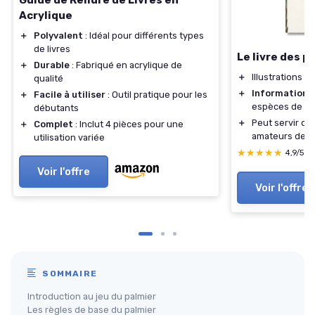
Guide de Reliure de Livres en
Acrylique
＋
Polyvalent
: Idéal pour différents types
de livres
Le livre des p
＋
Durable
: Fabriqué en acrylique de
＋
Illustrations
ri
qualité
＋
Informations
＋
Facile à utiliser
: Outil pratique pour les
espèces de pa
débutants
＋
Peut servir de
＋
Complet
: Inclut 4 pièces pour une
amateurs de b
utilisation variée
★★★★★
★★★★★
4,9/5
—
Voir l'offre
Voir l'offre
SOMMAIRE
Introduction au jeu du palmier
Les règles de base du palmier