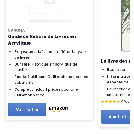
URROMA
Guide de Reliure de Livres en
Acrylique
＋
Polyvalent
: Idéal pour différents types
de livres
Le livre des p
＋
Durable
: Fabriqué en acrylique de
＋
Illustrations
ri
qualité
＋
Informations
＋
Facile à utiliser
: Outil pratique pour les
espèces de pa
débutants
＋
Peut servir de
＋
Complet
: Inclut 4 pièces pour une
amateurs de b
utilisation variée
★★★★★
★★★★★
4,9/5
—
Voir l'offre
Voir l'offre