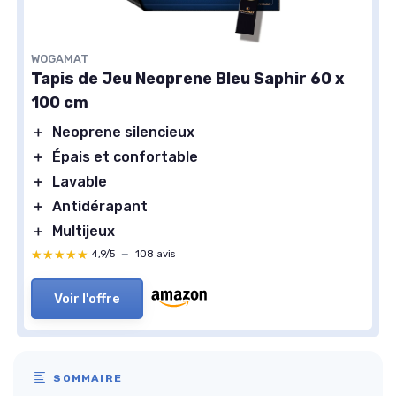
WOGAMAT
Tapis de Jeu Neoprene Bleu Saphir 60 x
100 cm
＋
Neoprene silencieux
＋
Épais et confortable
＋
Lavable
＋
Antidérapant
＋
Multijeux
★★★★★
★★★★★
4,9/5
—
108 avis
Voir l'offre
SOMMAIRE