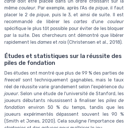
carte
doit être placée dans un ordre croissant sur la
même
couleur
. Par exemple, après l'As de
pique
, il faut
placer le 2 de
pique
, puis le 3, et ainsi de suite. Il est
recommandé de libérer les
cartes
d'une
couleur
spécifique le plus tôt possible pour éviter de les bloquer
par la suite. Des chercheurs ont démontré que libérer
rapidement les
dames
et
rois
(Christensen et al., 2018).
Études et statistiques sur la réussite des
piles de fondation
Des études ont montré que plus de 99 % des parties de
freecell
sont techniquement gagnables, mais le taux
réel de réussite varie grandement selon l'expérience du
joueur
. Selon une étude de l'université de Stanford, les
joueurs débutants réussissent à finaliser les
piles de
fondation
environ 50 % du temps, tandis que les
joueurs expérimentés dépassent souvent les 90 %
(Smith et Jones, 2020). Cela souligne l'importance des
strategies
et des
astuces
pour maîtriser le jeu.