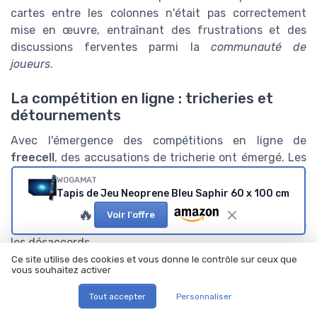
cartes entre les colonnes n'était pas correctement
mise en œuvre, entraînant des frustrations et des
discussions ferventes parmi la
communauté de
joueurs
.
La compétition en ligne : tricheries et
détournements
Avec l'émergence des compétitions en ligne de
freecell
, des accusations de tricherie ont émergé. Les
logiciels d'assistance et les
algorithmes
peuvent aider
WOGAMAT
certains
joueurs
à opérer des mouvements optimaux
Tapis de Jeu Neoprene Bleu Saphir 60 x 100 cm
de manière frauduleuse. Cette pratique a terni
🔥
Voir l'offre
l'intégrité des
jeux cartes freecell
en ligne et alimenté
les désaccords.
Ce site utilise des cookies et vous donne le contrôle sur ceux que
vous souhaitez activer
Conclusion : respect des traditions ou
adaptation moderne ?
Tout accepter
Personnaliser