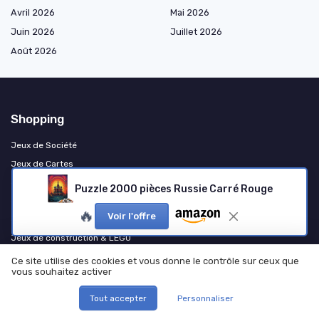
Avril 2026
Mai 2026
Juin 2026
Juillet 2026
Août 2026
Shopping
Jeux de Société
Jeux de Cartes
Jeux de Dés
Puzzle 2000 pièces Russie Carré Rouge
Jeux d'Adresse et de Sport
🔥
Voir l'offre
Jeux de Figurines et Wargames
Jeux de construction & LEGO
Ce site utilise des cookies et vous donne le contrôle sur ceux que
vous souhaitez activer
Les plus lus
Tout accepter
Personnaliser
Les règles captivantes de la belote à deux
Les règles du jeu de speed bac : plongez dans l'univers des mots