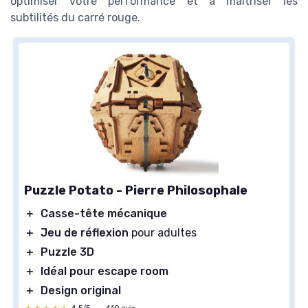
optimiser votre performance et à maîtriser les
subtilités du carré rouge.
Puzzle Potato - Pierre Philosophale
＋
Casse-tête mécanique
＋
Jeu de réflexion
pour adultes
＋
Puzzle 3D
＋
Idéal pour escape room
＋
Design original