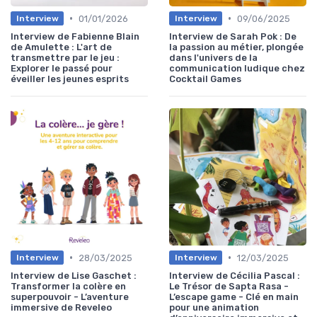
•
•
01/01/2026
09/06/2025
Interview
Interview
Interview de Fabienne Blain
Interview de Sarah Pok : De
de Amulette : L'art de
la passion au métier, plongée
transmettre par le jeu :
dans l'univers de la
Explorer le passé pour
communication ludique chez
éveiller les jeunes esprits
Cocktail Games
•
•
28/03/2025
12/03/2025
Interview
Interview
Interview de Lise Gaschet :
Interview de Cécilia Pascal :
Transformer la colère en
Le Trésor de Sapta Rasa -
superpouvoir - L’aventure
L’escape game - Clé en main
immersive de Reveleo
pour une animation