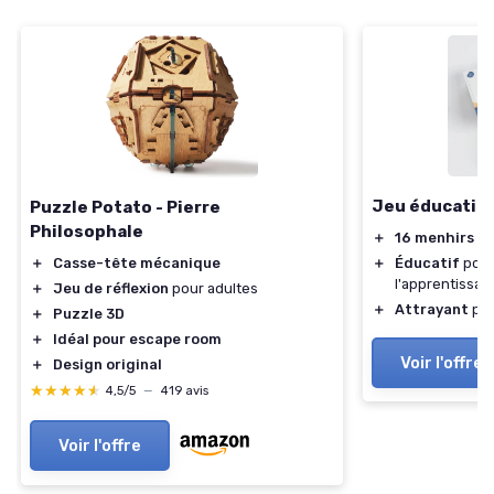
Jeu éducatif 
Puzzle Potato - Pierre
Philosophale
＋
16 menhirs
de
＋
Éducatif
pour
＋
Casse-tête mécanique
l'apprentissag
＋
Jeu de réflexion
pour adultes
＋
Attrayant
pou
＋
Puzzle 3D
＋
Idéal pour escape room
Voir l'offre
＋
Design original
★★★★★
★★★★★
4,5/5
—
419 avis
Voir l'offre