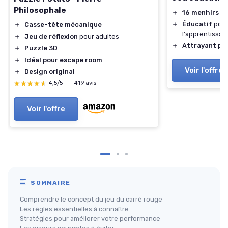
Philosophale
＋
16 menhirs
de
＋
Éducatif
pour
＋
Casse-tête mécanique
l'apprentissag
＋
Jeu de réflexion
pour adultes
＋
Attrayant
pou
＋
Puzzle 3D
＋
Idéal pour escape room
Voir l'offre
＋
Design original
★★★★★
★★★★★
4,5/5
—
419 avis
Voir l'offre
SOMMAIRE
Comprendre le concept du jeu du carré rouge
Les règles essentielles à connaître
Stratégies pour améliorer votre performance