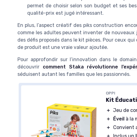
permet de choisir selon son budget et ses besoi
qualité-prix est jugé intéressant.
En plus, l’aspect créatif des piks construction enco
comme les adultes peuvent inventer de nouveaux jeu
des défis proposés dans le kit pièces. Pour ceux qui
de produit est une vraie valeur ajoutée.
Pour approfondir sur l’innovation dans le doma
découvrir
comment Staka révolutionne l’expé
séduisent autant les familles que les passionnés.
OPPI
Kit Éducati
＋
Jeu de co
＋
Éveil
à la 
＋
Convient 
＋
Inclus un