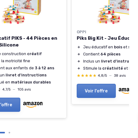
OPPI
catif PIKS - 44 Pièces en
Piks Big Kit - Jeu Éducati
Silicone
＋
Jeu éducatif en
bois
et
silic
e construction
créatif
＋
Contient
64 pièces
 la motricité fine
＋
Inclus un
livret d'instructi
nt aux enfants de
3 à 12 ans
＋
Stimule la
créativité
et la
mo
 un
livret d'instructions
★★★★★
★★★★★
4,8/5
—
38 avis
qué en
matériaux durables
★
★
4,7/5
—
105 avis
Voir l'offre
l'offre