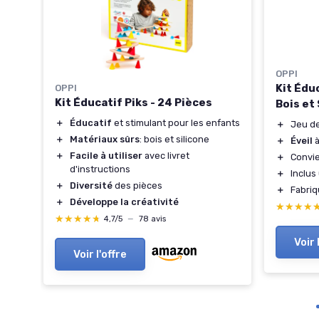
OPPI
Kit Édu
OPPI
Kit Éducatif Piks - 24 Pièces
Bois et 
＋
Éducatif
et stimulant pour les enfants
＋
Jeu d
＋
Matériaux sûrs
: bois et silicone
＋
Éveil
à
＋
Facile à utiliser
avec livret
＋
Convie
d'instructions
＋
Inclus
＋
Diversité
des pièces
＋
Fabri
＋
Développe la créativité
★★★★
★★★★
★★★★★
★★★★★
4,7/5
—
78 avis
Voir 
Voir l'offre