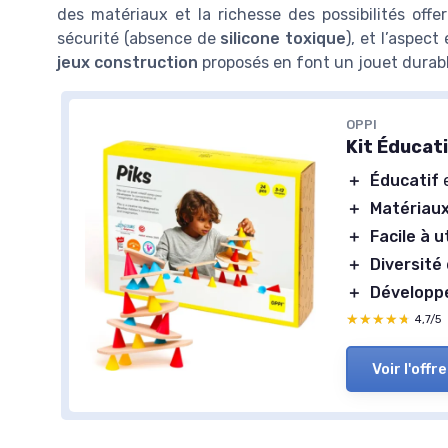
des matériaux et la richesse des possibilités offe
sécurité (absence de
silicone toxique
), et l’aspect
jeux construction
proposés en font un jouet durabl
OPPI
Kit Éducati
＋
Éducatif
e
＋
Matériaux
＋
Facile à ut
＋
Diversité
＋
Développe
★★★★★
★★★★★
4,7/5
Voir l'offre