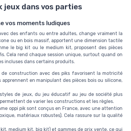
k jeux dans vos parties
rme vos moments ludiques
t avec des enfants ou entre adultes, change vraiment la
icone ou en bois massif, apportent une dimension tactile
omme le big kit ou le medium kit, proposent des pièces
éfis. Cela rend chaque session unique, surtout quand on
ves incluses dans certains produits.
 de construction avec des piks favorisent la motricité
ts apprennent en manipulant des pièces bois ou silicone,
 styles de jeux, du jeu éducatif au jeu de société plus
 permettent de varier les constructions et les règles.
mme oppi pik sont conçus en France, avec une attention
toxique, matériaux robustes). Cela rassure sur la qualité
l kit, medium kit, big kit) et gammes de prix vente, ce qui