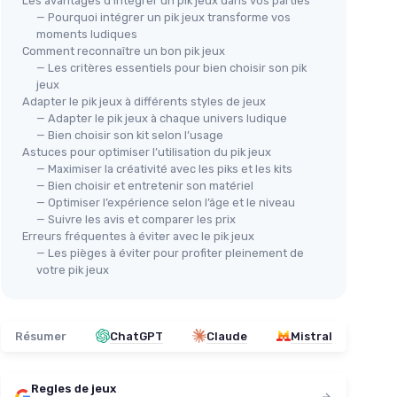
Les avantages d’intégrer un pik jeux dans vos parties
— Pourquoi intégrer un pik jeux transforme vos
moments ludiques
Comment reconnaître un bon pik jeux
OPPI
— Les critères essentiels pour bien choisir son pik
PIKS - Jeu d'éveil créatif
jeux
Adapter le pik jeux à différents styles de jeux
＋
24 cartes créatives
f
OPP
— Adapter le pik jeux à chaque univers ludique
＋
Développe la
motricité
Kit
— Bien choisir son kit selon l’usage
one
＋
Jeu de construction
Astuces pour optimiser l’utilisation du pik jeux
＋
＋
4 niveaux de
difficulté
— Maximiser la créativité avec les piks et les kits
＋
ons
＋
Adapté aux enfants de
3 à 12 ans
— Bien choisir et entretenir son matériel
＋
F
tricité
— Optimiser l’expérience selon l’âge et le niveau
★★★★★
★★★★★
5/5
—
14 avis
— Suivre les avis et comparer les prix
＋
Erreurs fréquentes à éviter avec le pik jeux
Voir l'offre
＋
— Les pièges à éviter pour profiter pleinement de
votre pik jeux
★★
★★
Résumer
ChatGPT
Claude
Mistral
Regles de jeux