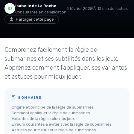
Isabelle de La Roche
3 février 2025
13 min de lecture
Consultante en gamification
Partager cette page
Comprenez facilement la règle de
submarines et ses subtilités dans les jeux.
Apprenez comment l'appliquer, ses variantes
et astuces pour mieux jouer.
SOMMAIRE
Origine et principe de la règle de submarines
Comment appliquer la règle de submarines
Variantes de la règle selon les jeux
Erreurs courantes à éviter avec la règle de submarines
Astuces pour maîtriser la règle de submarines