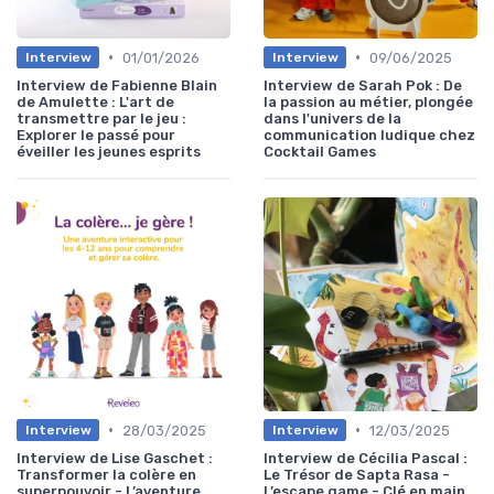
•
•
01/01/2026
09/06/2025
Interview
Interview
Interview de Fabienne Blain
Interview de Sarah Pok : De
de Amulette : L'art de
la passion au métier, plongée
transmettre par le jeu :
dans l'univers de la
Explorer le passé pour
communication ludique chez
éveiller les jeunes esprits
Cocktail Games
•
•
28/03/2025
12/03/2025
Interview
Interview
Interview de Lise Gaschet :
Interview de Cécilia Pascal :
Transformer la colère en
Le Trésor de Sapta Rasa -
superpouvoir - L’aventure
L’escape game - Clé en main