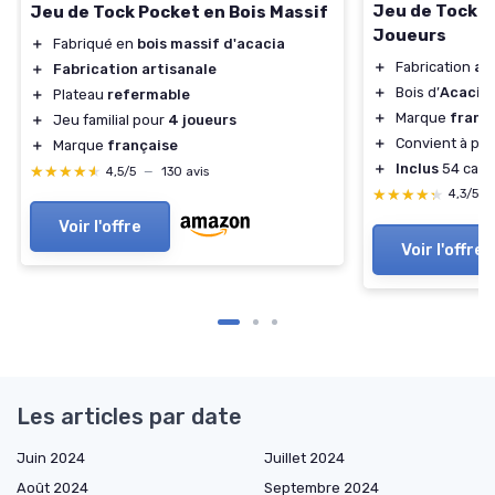
Jeu de Tock e
Jeu de Tock Pocket en Bois Massif
Joueurs
＋
Fabriqué en
bois massif d'acacia
＋
Fabrication
ar
＋
Fabrication artisanale
＋
Bois d’
Acacia 
＋
Plateau
refermable
＋
Marque
franç
＋
Jeu familial pour
4 joueurs
＋
Convient à par
＋
Marque
française
＋
Inclus
54 cart
★★★★★
★★★★★
4,5/5
—
130 avis
★★★★★
★★★★★
4,3/5
Voir l'offre
Voir l'offre
Les articles par date
Juin 2024
Juillet 2024
Août 2024
Septembre 2024