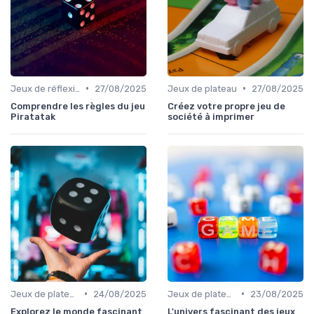
•
•
Jeux de réflexion et logique
27/08/2025
Jeux de plateau
27/08/2025
Comprendre les règles du jeu
Créez votre propre jeu de
Piratatak
société à imprimer
•
•
Jeux de plateau
24/08/2025
Jeux de plateau
23/08/2025
Explorez le monde fascinant
L'univers fascinant des jeux