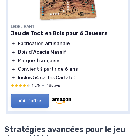
LEDELIRANT
Jeu de Tock en Bois pour 6 Joueurs
＋
Fabrication
artisanale
＋
Bois d’
Acacia Massif
＋
Marque
française
＋
Convient à partir de
6 ans
＋
Inclus
54 cartes CartatoC
★★★★★
★★★★★
4,3/5
—
485 avis
Voir l'offre
Stratégies avancées pour le jeu