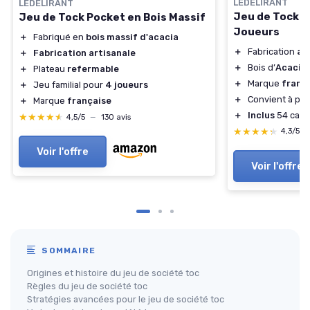
LEDELIRANT
LEDELIRANT
Jeu de Tock e
Jeu de Tock Pocket en Bois Massif
Joueurs
＋
Fabriqué en
bois massif d'acacia
＋
Fabrication
ar
＋
Fabrication artisanale
＋
Bois d’
Acacia 
＋
Plateau
refermable
＋
Marque
franç
＋
Jeu familial pour
4 joueurs
＋
Convient à par
＋
Marque
française
＋
Inclus
54 cart
★★★★★
★★★★★
4,5/5
—
130 avis
★★★★★
★★★★★
4,3/5
Voir l'offre
Voir l'offre
SOMMAIRE
Origines et histoire du jeu de société toc
Règles du jeu de société toc
Stratégies avancées pour le jeu de société toc