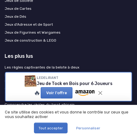
Jeux de Société
Jeux de Cartes
Jeux de Dés
Jeux d'Adresse et de Sport
Jeux de Figurines et Wargames
Jeux de construction & LEGO
Les plus lus
Les règles captivantes de la belote à deux
Les règles du jeu de speed bac : plongez dans l'univers des mots
LEDELIRANT
rapides
Jeu de Tock en Bois pour 6 Joueurs
Comment organiser un cluedo géant avec un scénario PDF gratuit
🔥
Voir l'offre
Jouez gratuitement à Skyjo en ligne
Comprendre les règles du tarot africain
Ce site utilise des cookies et vous donne le contrôle sur ceux que
vous souhaitez activer
Les derniers articles
Tout accepter
Personnaliser
Plonger dans l’univers got puzzle pour sublimer vos jeux de réflexion