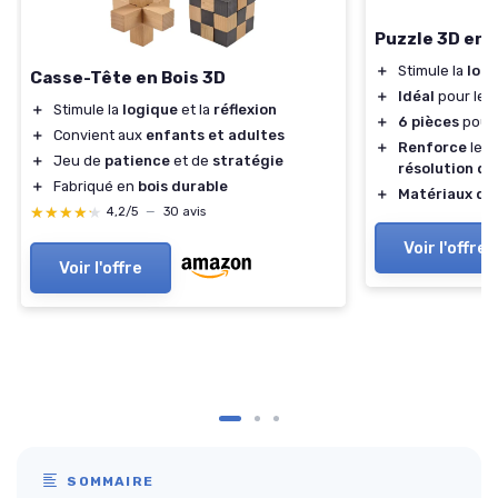
Puzzle 3D en 
＋
Stimule la
log
Casse-Tête en Bois 3D
＋
Idéal
pour les 
＋
Stimule la
logique
et la
réflexion
＋
6 pièces
pour 
＋
Convient aux
enfants et adultes
＋
Renforce
les
＋
Jeu de
patience
et de
stratégie
résolution d
＋
Fabriqué en
bois durable
＋
Matériaux du
★★★★★
★★★★★
4,2/5
—
30 avis
Voir l'offre
Voir l'offre
SOMMAIRE