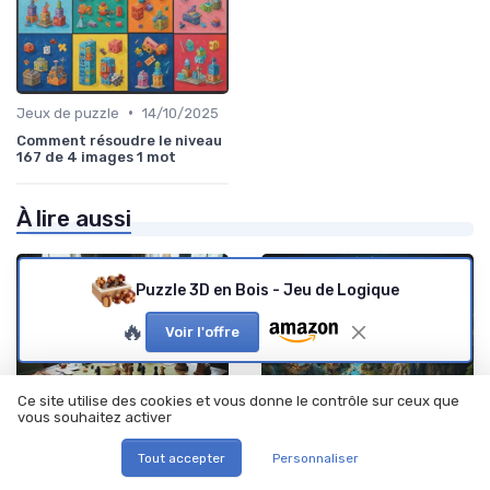
•
Jeux de puzzle
14/10/2025
Comment résoudre le niveau
167 de 4 images 1 mot
À lire aussi
Puzzle 3D en Bois - Jeu de Logique
🔥
Voir l'offre
Ce site utilise des cookies et vous donne le contrôle sur ceux que
vous souhaitez activer
Tout accepter
Personnaliser
•
•
Jeux d'enquête
02/12/2025
Jeux de puzzle
12/11/2025