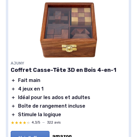
AJUNY
Coffret Casse-Tête 3D en Bois 4-en-1
＋
Fait main
＋
4 jeux en 1
＋
Idéal pour les ados et adultes
＋
Boîte de rangement incluse
＋
Stimule la logique
★★★★★
★★★★★
4,3/5
—
322 avis