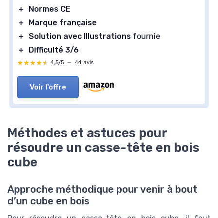
＋
Normes CE
＋
Marque française
＋
Solution avec Illustrations
fournie
＋
Difficulté 3/6
★★★★★
★★★★★
4,5/5
—
44 avis
Voir l'offre
Méthodes et astuces pour
résoudre un casse-tête en bois
cube
Approche méthodique pour venir à bout
d’un cube en bois