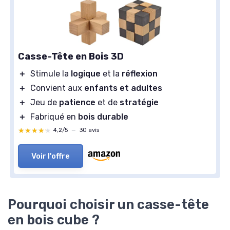
Casse-Tête en Bois 3D
＋
Stimule la
logique
et la
réflexion
＋
Convient aux
enfants et adultes
＋
Jeu de
patience
et de
stratégie
＋
Fabriqué en
bois durable
★★★★★
★★★★★
4,2/5
—
30 avis
Voir l'offre
Pourquoi choisir un casse-tête
en bois cube ?