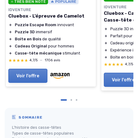
⭐ TRÈS BIEN NOTÉ
🔥 POPULAIRE
IDVENTURE
IDVENTURE
Cluebox - Cam
Cluebox - L’épreuve de Camelot
Casse-tête en
＋
Puzzle Escape Room
innovant
＋
Puzzle 3D inn
＋
Puzzle 3D
immersif
＋
Parfait pour l
＋
Boîte en Bois
de qualité
＋
Cadeau origin
＋
Cadeau Original
pour hommes
＋
Expérience im
＋
Casse-tête mécanique
stimulant
＋
Boîte en bois 
★★★★★
★★★★★
4,7/5
—
1706 avis
★★★★★
★★★★★
4,7/5
—
Voir l'offre
Voir l'offre
SOMMAIRE
L'histoire des casse-têtes
Types de casse-têtes populaires