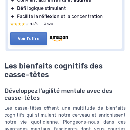
＋
Convient aux
enfants
et
adultes
＋
Défi
logique stimulant
＋
Facilite la
réflexion
et la concentration
★★★★★
★★★★★
4,1/5
—
3 avis
Voir l'offre
Les bienfaits cognitifs des
casse-têtes
Développez l'agilité mentale avec des
casse-têtes
Les casse-têtes offrent une multitude de bienfaits
cognitifs qui stimulent notre cerveau et enrichissent
notre vie quotidienne. Plongeons-nous dans ces
avantages mentaux fascinants dont vous pourriez