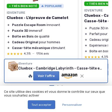
⭐ TRÈS BIEN NO
⭐ TRÈS BIEN NOTÉ
🔥 POPULAIRE
IDVENTURE
IDVENTURE
Cluebox - Cam
Cluebox - L’épreuve de Camelot
Casse-tête en
＋
Puzzle Escape Room
innovant
＋
Puzzle 3D inn
＋
Puzzle 3D
immersif
＋
Parfait pour l
＋
Boîte en Bois
de qualité
＋
Cadeau origin
＋
Cadeau Original
pour hommes
＋
Expérience im
＋
Casse-tête mécanique
stimulant
＋
Boîte en bois 
★★★★★
★★★★★
4,7/5
—
1706 avis
★★★★★
★★★★★
4,7/5
—
iDventure
Voir l'offre
Cluebox - Cambridge Labyrinth - Casse-tête en Bois
Voir l'offre
🔥
Voir l'offre
Ce site utilise des cookies et vous donne le contrôle sur ceux que
vous souhaitez activer
Tout accepter
Personnaliser
Les articles par date