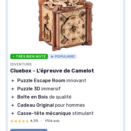
⭐ TRÈS BIEN NOTÉ
🔥 POPULAIRE
IDVENTURE
Cluebox - L’épreuve de Camelot
＋
Puzzle Escape Room
innovant
＋
Puzzle 3D
immersif
＋
Boîte en Bois
de qualité
＋
Cadeau Original
pour hommes
＋
Casse-tête mécanique
stimulant
★★★★★
★★★★★
4,7/5
—
1706 avis