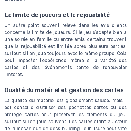
La limite de joueurs et la rejouabilité
Un autre point souvent relevé dans les avis clients
concerne la limite de joueurs. Si le jeu s’adapte bien à
une soirée en famille ou entre amis, certains trouvent
que la rejouabilité est limitée après plusieurs parties,
surtout si l’on joue toujours avec le même groupe. Cela
peut impacter l’expérience, même si la variété des
cartes et des événements tente de renouveler
l’intérêt.
Qualité du matériel et gestion des cartes
La qualité du matériel est globalement saluée, mais il
est conseillé d’utiliser des pochettes cartes ou des
protège cartes pour préserver les éléments du jeu,
surtout si l’on joue souvent. Les cartes étant au cœur
de la mécanique de deck building, leur usure peut vite