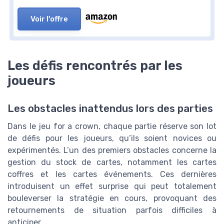
Voir l'offre
Les défis rencontrés par les
joueurs
Les obstacles inattendus lors des parties
Dans le jeu for a crown, chaque partie réserve son lot
de défis pour les joueurs, qu’ils soient novices ou
expérimentés. L’un des premiers obstacles concerne la
gestion du stock de cartes, notamment les cartes
coffres et les cartes événements. Ces dernières
introduisent un effet surprise qui peut totalement
bouleverser la stratégie en cours, provoquant des
retournements de situation parfois difficiles à
anticiper.