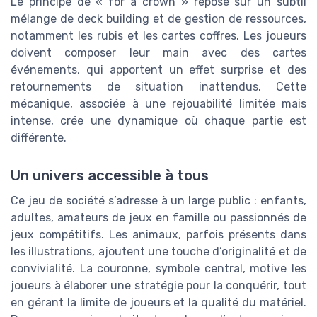
Le principe de « for a crown » repose sur un subtil
mélange de deck building et de gestion de ressources,
notamment les rubis et les cartes coffres. Les joueurs
doivent composer leur main avec des cartes
événements, qui apportent un effet surprise et des
retournements de situation inattendus. Cette
mécanique, associée à une rejouabilité limitée mais
intense, crée une dynamique où chaque partie est
différente.
Un univers accessible à tous
Ce jeu de société s’adresse à un large public : enfants,
adultes, amateurs de jeux en famille ou passionnés de
jeux compétitifs. Les animaux, parfois présents dans
les illustrations, ajoutent une touche d’originalité et de
convivialité. La couronne, symbole central, motive les
joueurs à élaborer une stratégie pour la conquérir, tout
en gérant la limite de joueurs et la qualité du matériel.