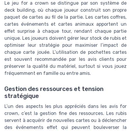
Le jeu for a crown se distingue par son système de
deck building, où chaque joueur construit son propre
paquet de cartes au fil de la partie. Les cartes coffres,
cartes événements et cartes animaux apportent un
effet surprise à chaque tour, rendant chaque partie
unique. Les joueurs doivent gérer leur stock de rubis et
optimiser leur stratégie pour maximiser l’impact de
chaque carte jouée. L’utilisation de pochettes cartes
est souvent recommandée par les avis clients pour
préserver la qualité du matériel, surtout si vous jouez
fréquemment en famille ou entre amis.
Gestion des ressources et tension
stratégique
L’un des aspects les plus appréciés dans les avis for
crown, c’est la gestion fine des ressources. Les rubis
servent à acquérir de nouvelles cartes ou à déclencher
des événements effet qui peuvent bouleverser la