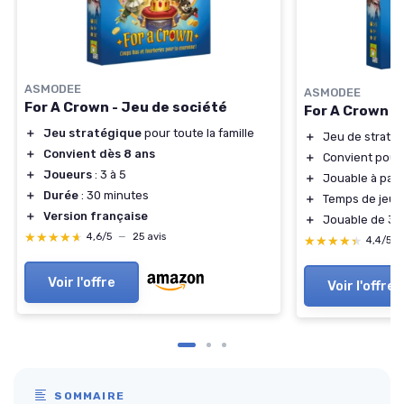
ASMODEE
ASMODEE
For A Crown - Jeu de société
For A Crown
＋
Jeu stratégique
pour toute la famille
＋
Jeu de straté
＋
Convient dès 8 ans
＋
Convient pour t
＋
Joueurs
: 3 à 5
＋
Jouable à part
＋
Durée
: 30 minutes
＋
Temps de jeu c
＋
Version française
＋
Jouable de 3 à
★★★★★
★★★★★
4,6/5
—
25 avis
★★★★★
★★★★★
4,4/5
Voir l'offre
Voir l'offre
SOMMAIRE