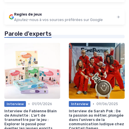
Regles de jeux
Ajoutez-nous à vos sources préférées sur Google
Parole d'experts
•
•
01/01/2026
09/06/2025
Interview
Interview
Interview de Fabienne Blain
Interview de Sarah Pok : De
de Amulette : L'art de
la passion au métier, plongée
transmettre par le jeu :
dans l'univers de la
Explorer le passé pour
communication ludique chez
éveiller les jeunes esprits
Cocktail Games