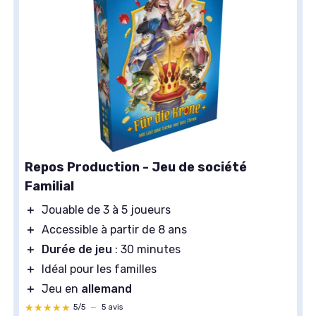
Repos Production - Jeu de société
Familial
＋
Jouable de 3 à 5 joueurs
＋
Accessible à partir de 8 ans
＋
Durée de jeu
: 30 minutes
＋
Idéal pour les familles
＋
Jeu en
allemand
★★★★★
★★★★★
5/5
—
5 avis