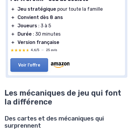
＋
Jeu stratégique
pour toute la famille
＋
Convient dès 8 ans
＋
Joueurs
: 3 à 5
＋
Durée
: 30 minutes
＋
Version française
★★★★★
★★★★★
4,6/5
—
25 avis
Voir l'offre
Les mécaniques de jeu qui font
la différence
Des cartes et des mécaniques qui
surprennent