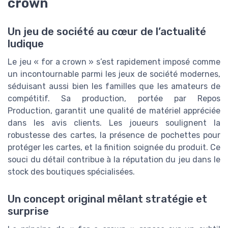
crown
Un jeu de société au cœur de l’actualité
ludique
Le jeu « for a crown » s’est rapidement imposé comme
un incontournable parmi les jeux de société modernes,
séduisant aussi bien les familles que les amateurs de
compétitif. Sa production, portée par Repos
Production, garantit une qualité de matériel appréciée
dans les avis clients. Les joueurs soulignent la
robustesse des cartes, la présence de pochettes pour
protéger les cartes, et la finition soignée du produit. Ce
souci du détail contribue à la réputation du jeu dans le
stock des boutiques spécialisées.
Un concept original mêlant stratégie et
surprise