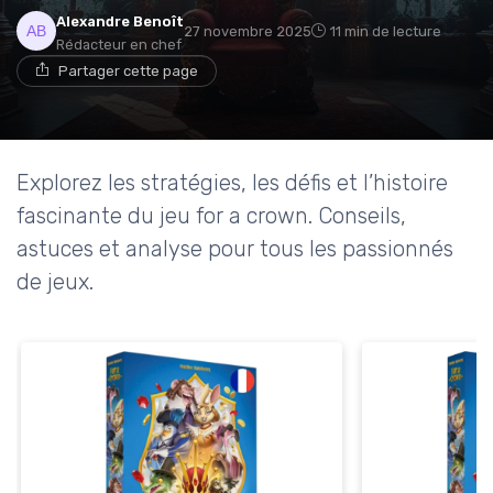
Alexandre Benoît
27 novembre 2025
11 min de lecture
Rédacteur en chef
Partager cette page
Explorez les stratégies, les défis et l’histoire
fascinante du jeu for a crown. Conseils,
astuces et analyse pour tous les passionnés
de jeux.