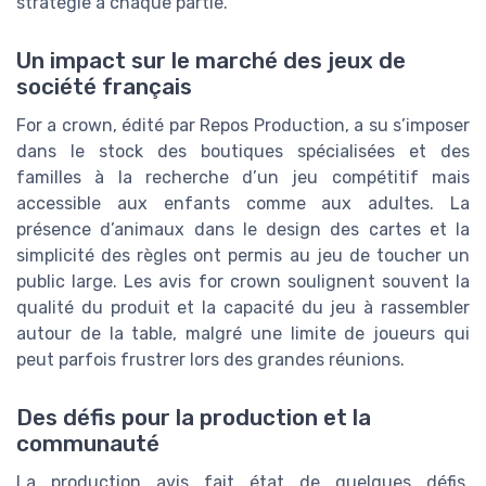
stratégie à chaque partie.
Un impact sur le marché des jeux de
société français
For a crown, édité par Repos Production, a su s’imposer
dans le stock des boutiques spécialisées et des
familles à la recherche d’un jeu compétitif mais
accessible aux enfants comme aux adultes. La
présence d’animaux dans le design des cartes et la
simplicité des règles ont permis au jeu de toucher un
public large. Les avis for crown soulignent souvent la
qualité du produit et la capacité du jeu à rassembler
autour de la table, malgré une limite de joueurs qui
peut parfois frustrer lors des grandes réunions.
Des défis pour la production et la
communauté
La production avis fait état de quelques défis,