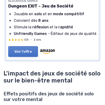
BLACKROCK GAMES
Dungeon EXIT - Jeu de Société
＋
Jouable en
solo
et en
mode compétitif
＋
Convient dès
8 ans
＋
Stimule la
réflexion
et la
rapidité
＋
Unfriendly Games
- Éditeur de jeux de qualité
★★★★★
★★★★★
5/5
—
2 avis
Voir l'offre
L'impact des jeux de société solo
sur le bien-être mental
Effets positifs des jeux de société solo
sur votre mental