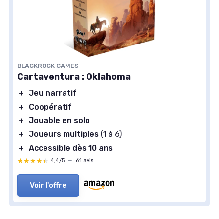
BLACKROCK GAMES
Cartaventura : Oklahoma
＋
Jeu narratif
＋
Coopératif
＋
Jouable en solo
＋
Joueurs multiples
(1 à 6)
＋
Accessible dès 10 ans
★★★★★
★★★★★
4,4/5
—
61 avis
Voir l'offre