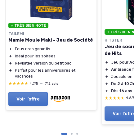
⭐ TRÈS BIEN NOTÉ
⭐ TRÈS BIEN NO
TAILEMI
Mamie Moule Maki - Jeu de Société
HITSTER
Jeu de sociét
＋
Fous rires garantis
de Hits
＋
Idéal pour les soirées
＋
Jeu pour
Adul
＋
Revisitée version du petit bac
＋
Ambiance
fes
＋
Parfait pour les anniversaires et
vacances
＋
Jouable en
Fa
★★★★★
★★★★★
＋
De
2 à 10 Jou
4,7/5
—
712 avis
＋
Dès
16 ans
★★★★★
★★★★★
4,6/5
Voir l'offre
Voir l'offre