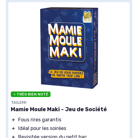
⭐ TRÈS BIEN NOTÉ
TAILEMI
Mamie Moule Maki - Jeu de Société
＋
Fous rires garantis
＋
Idéal pour les soirées
＋
Revisitée version du petit bac