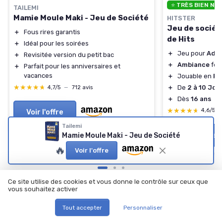
⭐ TRÈS BIEN NO
TAILEMI
Mamie Moule Maki - Jeu de Société
HITSTER
Jeu de sociét
＋
Fous rires garantis
de Hits
＋
Idéal pour les soirées
＋
Jeu pour
Adul
＋
Revisitée version du petit bac
＋
Ambiance
fes
＋
Parfait pour les anniversaires et
vacances
＋
Jouable en
Fa
★★★★★
★★★★★
＋
De
2 à 10 Jou
4,7/5
—
712 avis
＋
Dès
16 ans
★★★★★
★★★★★
4,6/5
Voir l'offre
Tailemi
Voir l'offre
Mamie Moule Maki - Jeu de Société
🔥
Voir l'offre
Ce site utilise des cookies et vous donne le contrôle sur ceux que
vous souhaitez activer
Tout accepter
Personnaliser
Les articles par date