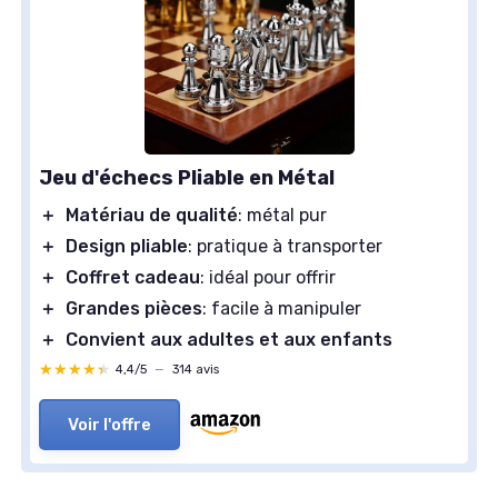
Jeu d'échecs Pliable en Métal
＋
Matériau de qualité
: métal pur
＋
Design pliable
: pratique à transporter
＋
Coffret cadeau
: idéal pour offrir
＋
Grandes pièces
: facile à manipuler
＋
Convient aux adultes et aux enfants
★★★★★
★★★★★
4,4/5
—
314 avis
Voir l'offre