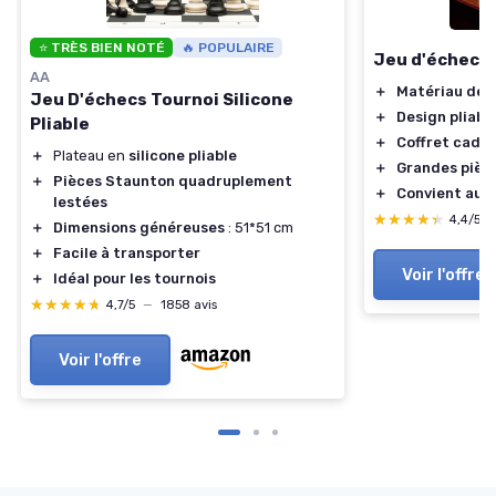
⭐ TRÈS BIEN NOTÉ
🔥 POPULAIRE
Jeu d'échecs 
AA
＋
Matériau de q
Jeu D'échecs Tournoi Silicone
＋
Design pliabl
Pliable
＋
Coffret cade
＋
Plateau en
silicone pliable
＋
Grandes pièc
＋
Pièces Staunton quadruplement
＋
Convient aux 
lestées
★★★★★
★★★★★
4,4/5
＋
Dimensions généreuses
: 51*51 cm
＋
Facile à transporter
Voir l'offre
＋
Idéal pour les tournois
★★★★★
★★★★★
4,7/5
—
1858 avis
Voir l'offre