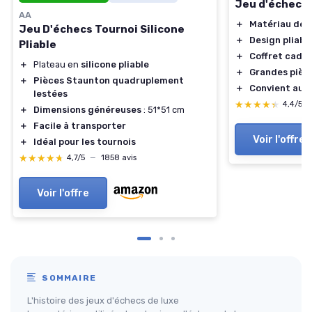
Jeu d'échecs 
AA
＋
Matériau de q
Jeu D'échecs Tournoi Silicone
＋
Design pliabl
Pliable
＋
Coffret cade
＋
Plateau en
silicone pliable
＋
Grandes pièc
＋
Pièces Staunton quadruplement
＋
Convient aux 
lestées
★★★★★
★★★★★
4,4/5
＋
Dimensions généreuses
: 51*51 cm
＋
Facile à transporter
Voir l'offre
＋
Idéal pour les tournois
★★★★★
★★★★★
4,7/5
—
1858 avis
Voir l'offre
SOMMAIRE
L'histoire des jeux d'échecs de luxe