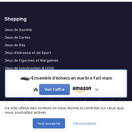
Shopping
Jeux de Société
Jeux de Cartes
Jeux de Dés
Jeux d'Adresse et de Sport
Jeux de Figurines et Wargames
Jeux de construction & LEGO
Ensemble d'échecs en marbre fait main
Les plus lus
🔥
Voir l'offre
Les règles captivantes de la belote à deux
Les règles du jeu de speed bac : plongez dans l'univers des mots
rapides
Ce site utilise des cookies et vous donne le contrôle sur ceux que
vous souhaitez activer
Comment organiser un cluedo géant avec un scénario PDF gratuit
Jouez gratuitement à Skyjo en ligne
Tout accepter
Personnaliser
Comprendre les règles du tarot africain