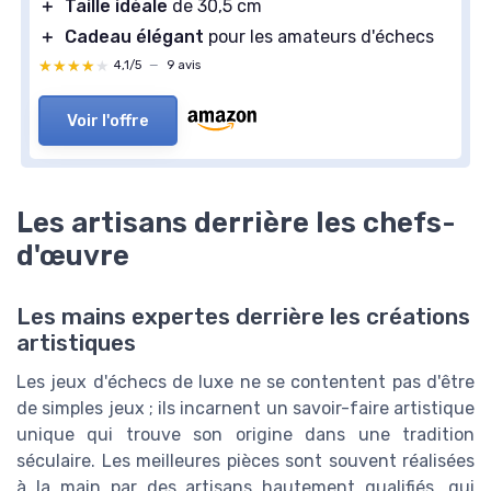
＋
Taille idéale
de 30,5 cm
＋
Cadeau élégant
pour les amateurs d'échecs
★★★★★
★★★★★
4,1/5
—
9 avis
Voir l'offre
Les artisans derrière les chefs-
d'œuvre
Les mains expertes derrière les créations
artistiques
Les jeux d'échecs de luxe ne se contentent pas d'être
de simples jeux ; ils incarnent un savoir-faire artistique
unique qui trouve son origine dans une tradition
séculaire. Les meilleures pièces sont souvent réalisées
à la main par des artisans hautement qualifiés, qui