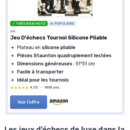
⭐ TRÈS BIEN NOTÉ
🔥 POPULAIRE
AA
Jeu D'échecs Tournoi Silicone Pliable
＋
Plateau en
silicone pliable
＋
Pièces Staunton quadruplement lestées
＋
Dimensions généreuses
: 51*51 cm
＋
Facile à transporter
＋
Idéal pour les tournois
★★★★★
★★★★★
4,7/5
—
1858 avis
Voir l'offre
Les jeux d'échecs de luxe dans la