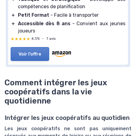
compétences de planification
＋
Petit Format
- Facile à transporter
＋
Accessible dès 8 ans
- Convient aux jeunes
joueurs
★★★★★
★★★★★
4,7/5
—
7 avis
Voir l'offre
Comment intégrer les jeux
coopératifs dans la vie
quotidienne
Intégrer les jeux coopératifs au quotidien
Les jeux coopératifs ne sont pas uniquement
réservés aux moments de loisirs ou aux réunions de