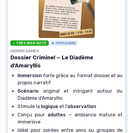
⭐ TRÈS BIEN NOTÉ
🔥 POPULAIRE
HIDDEN GAMES
Dossier Criminel — Le Diadème
d'Amaryllis
＋
Immersion
forte grâce au format dossier et au
propos narratif
＋
Scénario
original et intrigant autour du
Diadème d'Amaryllis
＋
Stimule la
logique
et l'
observation
＋
Conçu pour
adultes
— ambiance mature et
immersive
＋
Idéal pour soirées entre amis ou groupes de