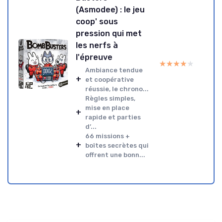
(Asmodee) : le jeu
coop' sous
pression qui met
les nerfs à
l'épreuve
★★★★★
★★★★★
Ambiance tendue
+
et coopérative
réussie, le chrono...
Règles simples,
mise en place
+
rapide et parties
d’...
66 missions +
+
boîtes secrètes qui
offrent une bonn...