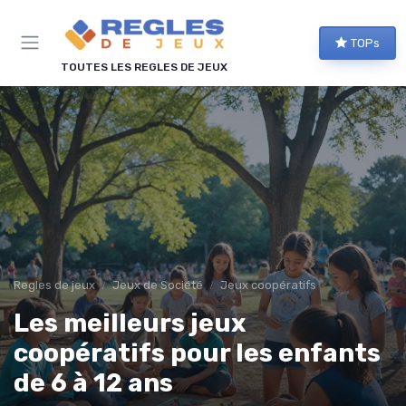
Panneau de gestion des cookies
TOPs
TOUTES LES REGLES DE JEUX
Regles de jeux
Jeux de Société
Jeux coopératifs
Les meilleurs jeux
coopératifs pour les enfants
de 6 à 12 ans