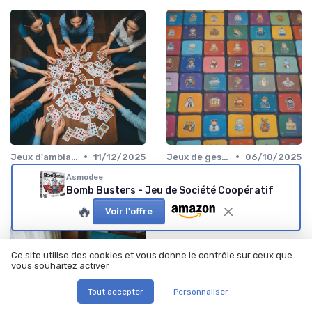
•
•
Jeux d'ambiance
11/12/2025
Jeux de gestion de ressources
06/10/2025
Imprimez vos propres cartes
Un jeu à imprimer pour
Asmodee
Time Up pour des parties
sensibiliser au harcèlement
Bomb Busters - Jeu de Société Coopératif
inoubliables
scolaire
🔥
Voir l'offre
Ce site utilise des cookies et vous donne le contrôle sur ceux que
vous souhaitez activer
Tout accepter
Personnaliser