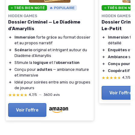
⭐ TRÈS BIEN NOTÉ
🔥 POPULAIRE
⭐ TRÈS BIEN NO
HIDDEN GAMES
HIDDEN GAMES
Dossier Criminel — Le Diadème
Dossier Crimin
d'Amaryllis
Le-Petit
＋
Immersion
forte grâce au format dossier
＋
Immersion
for
et au propos narratif
détaillé
＋
Scénario
original et intrigant autour du
＋
Enquêtes
et é
Diadème d'Amaryllis
＋
Ambiance
som
＋
Stimule la
logique
et l'
observation
＋
Conçu pour a
＋
Conçu pour
adultes
— ambiance mature
＋
Coopératif
— 
et immersive
★★★★★
★★★★★
4,7/5
—
＋
Idéal pour soirées entre amis ou groupes
de joueurs
Voir l'offre
★★★★★
★★★★★
4,7/5
—
3600 avis
Voir l'offre