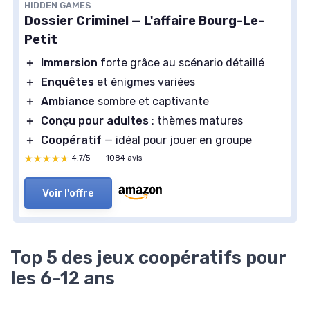
HIDDEN GAMES
Dossier Criminel — L'affaire Bourg-Le-
Petit
＋
Immersion
forte grâce au scénario détaillé
＋
Enquêtes
et énigmes variées
＋
Ambiance
sombre et captivante
＋
Conçu pour adultes
: thèmes matures
＋
Coopératif
— idéal pour jouer en groupe
★★★★★
★★★★★
4,7/5
—
1084 avis
Voir l'offre
Top 5 des jeux coopératifs pour
les 6-12 ans