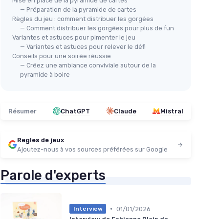
Mise en place de la pyramide de cartes
— Préparation de la pyramide de cartes
Règles du jeu : comment distribuer les gorgées
— Comment distribuer les gorgées pour plus de fun
Variantes et astuces pour pimenter le jeu
⭐ 
rtes à
Déchirés — Jeu à boire (100
— Variantes et astuces pour relever le défi
Lim
Conseils pour une soirée réussie
cartes) — Édition française
— Créez une ambiance conviviale autour de la
(Ex
r les
＋
100 cartes
: grande variété de défis
pyramide à boire
＋
＋
Conçu pour adultes
(18+)
mporter en
＋
Édition française
: règles et textes
＋
en français
Résumer
ChatGPT
Claude
Mistral
x filles et
＋
Idéal pour fêtes
et soirées entre amis
＋
＋
Facile à apprendre
: règles simples et
les rires
rapides
Regles de jeux
＋
★★★★★
★★★★★
4,3/5
—
972 avis
Ajoutez-nous à vos sources préférées sur Google
＋
Voir l'offre
Parole d'experts
★★
★★
•
01/01/2026
Interview