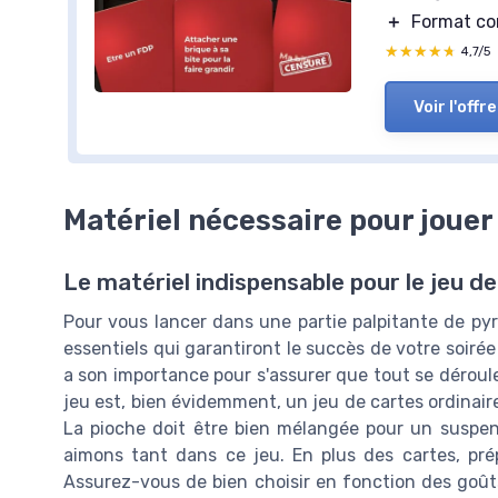
＋
Format co
★★★★★
★★★★★
4,7/5
Voir l'offre
Matériel nécessaire pour jouer
Le matériel indispensable pour le jeu d
Pour vous lancer dans une partie palpitante de pyr
essentiels qui garantiront le succès de votre soiré
a son importance pour s'assurer que tout se dérou
jeu est, bien évidemment, un jeu de cartes ordinair
La pioche doit être bien mélangée pour un suspens
aimons tant dans ce jeu. En plus des cartes, pré
Assurez-vous de bien choisir en fonction des goûts