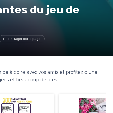
antes du jeu de
Partager cette page
e à boire avec vos amis et profitez d'une
gées et beaucoup de rires.