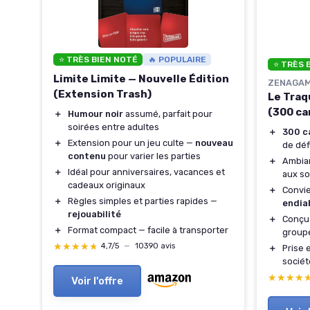
⭐ TRÈS BIEN NOTÉ
🔥 POPULAIRE
⭐ TRÈS 
Limite Limite — Nouvelle Édition
ZENAGA
(Extension Trash)
Le Traq
is
(300 ca
＋
Humour noir
assumé, parfait pour
soirées entre adultes
＋
300 c
es
＋
Extension pour un jeu culte —
nouveau
de déf
contenu
pour varier les parties
＋
Ambia
 amis
＋
Idéal pour anniversaires, vacances et
aux so
es et
cadeaux originaux
＋
Convie
＋
Règles simples et parties rapides —
endia
rejouabilité
＋
Conçu 
＋
Format compact — facile à transporter
group
★★★★★
★★★★★
4,7/5
—
10390 avis
＋
Prise 
sociét
★★★★
★★★★
Voir l'offre