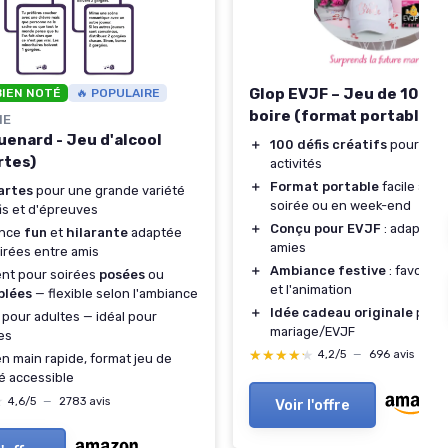
Glop EVJF – Jeu de 100 ca
BIEN NOTÉ
🔥 POPULAIRE
boire (format portable)
ME
uenard - Jeu d'alcool
＋
100 défis créatifs
pour varie
rtes)
activités
＋
Format portable
facile à e
artes
pour une grande variété
soirée ou en week-end
is et d'épreuves
＋
Conçu pour EVJF
: adapté au
nce
fun
et
hilarante
adaptée
amies
irées entre amis
＋
Ambiance festive
: favorise 
nt pour soirées
posées
ou
et l'animation
blées
— flexible selon l'ambiance
＋
Idée cadeau originale
pour
pour adultes — idéal pour
mariage/EVJF
es
★★★★★
★★★★★
4,2/5
—
696 avis
en main rapide, format jeu de
é accessible
★
★
4,6/5
—
2783 avis
Voir l'offre