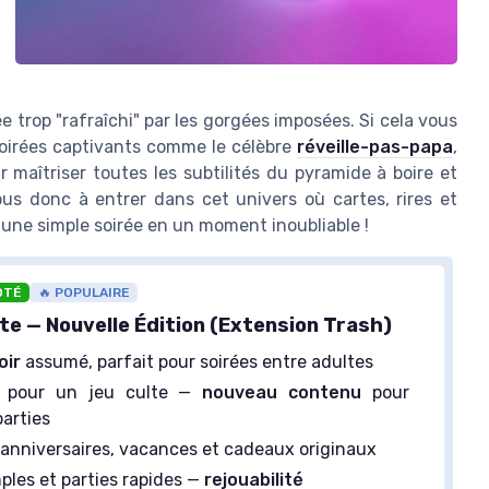
ée trop "rafraîchi" par les gorgées imposées. Si cela vous
soirées captivants comme le célèbre
réveille-pas-papa
,
 maîtriser toutes les subtilités du pyramide à boire et
vous donc à entrer dans cet univers où cartes, rires et
 une simple soirée en un moment inoubliable !
OTÉ
🔥 POPULAIRE
te — Nouvelle Édition (Extension Trash)
oir
assumé, parfait pour soirées entre adultes
n pour un jeu culte —
nouveau contenu
pour
parties
 anniversaires, vacances et cadeaux originaux
ples et parties rapides —
rejouabilité