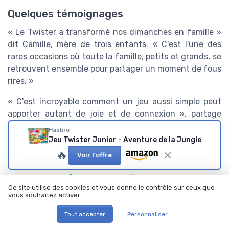
Quelques témoignages
« Le Twister a transformé nos dimanches en famille »
dit Camille, mère de trois enfants. « C'est l'une des
rares occasions où toute la famille, petits et grands, se
retrouvent ensemble pour partager un moment de fous
rires. »
« C'est incroyable comment un jeu aussi simple peut
apporter autant de joie et de connexion », partage
Philippe, organisateur de soirées entre amis.
Hasbro
Jeu Twister Junior - Aventure de la Jungle
🔥
Voir l'offre
Résumer
ChatGPT
Claude
Mistral
Ce site utilise des cookies et vous donne le contrôle sur ceux que
vous souhaitez activer
Regles de jeux
Tout accepter
Personnaliser
Ajoutez-nous à vos sources préférées sur Google