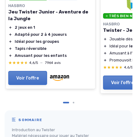
HASBRO
Jeu Twister Junior - Aventure de
⭐ TRÈS BIEN NO
la Jungle
HASBRO
＋
2 jeux en 1
Twister - Jeu 
＋
Adapté pour 2 à 4 joueurs
＋
Jouable dès
6
＋
Idéal pour les groupes
＋
Idéal pour
les
＋
Tapis réversible
＋
Amusant à
l'i
＋
Amusant pour les enfants
＋
Promouvoit l'
é
★★★★★
★★★★★
4,6/5
—
7964 avis
★★★★★
★★★★★
4,6/5
Voir l'offre
Voir l'offre
SOMMAIRE
Introduction au Twister
Matériel nécessaire pour jouer au Twister