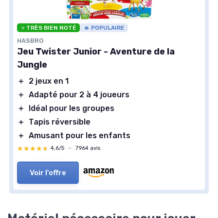
⭐ TRÈS BIEN NOTÉ
🔥 POPULAIRE
HASBRO
Jeu Twister Junior - Aventure de la
Jungle
＋
2 jeux en 1
＋
Adapté pour 2 à 4 joueurs
＋
Idéal pour les groupes
＋
Tapis réversible
＋
Amusant pour les enfants
★★★★★
★★★★★
4,6/5
—
7964 avis
Voir l'offre