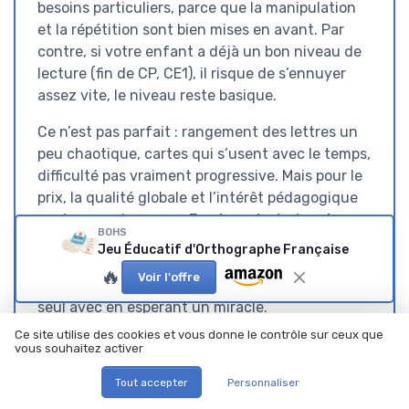
besoins particuliers, parce que la manipulation
et la répétition sont bien mises en avant. Par
contre, si votre enfant a déjà un bon niveau de
lecture (fin de CP, CE1), il risque de s’ennuyer
assez vite, le niveau reste basique.
Ce n’est pas parfait : rangement des lettres un
peu chaotique, cartes qui s’usent avec le temps,
difficulté pas vraiment progressive. Mais pour le
prix, la qualité globale et l’intérêt pédagogique
sont au rendez-vous. En résumé, c’est un
bon
BOHS
petit jeu éducatif
pour démarrer l’orthographe
Jeu Éducatif d'Orthographe Française
en douceur à la maison, à condition de s’asseoir
🔥
Voir l'offre
un peu avec l’enfant et de ne pas le laisser tout
seul avec en espérant un miracle.
Ce site utilise des cookies et vous donne le contrôle sur ceux que
vous souhaitez activer
Tout accepter
Personnaliser
Voir l'offre