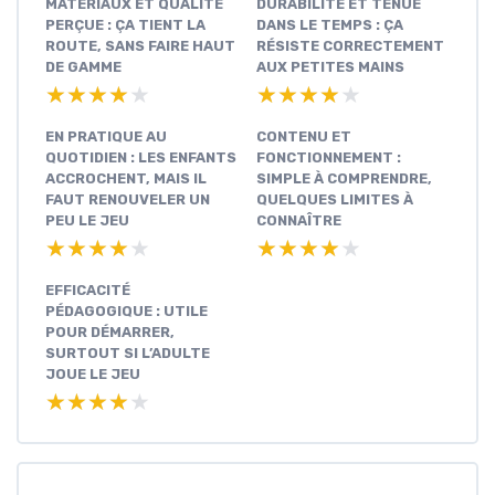
MATÉRIAUX ET QUALITÉ
DURABILITÉ ET TENUE
PERÇUE : ÇA TIENT LA
DANS LE TEMPS : ÇA
ROUTE, SANS FAIRE HAUT
RÉSISTE CORRECTEMENT
DE GAMME
AUX PETITES MAINS
★★★★★
★★★★★
★★★★★
★★★★★
EN PRATIQUE AU
CONTENU ET
QUOTIDIEN : LES ENFANTS
FONCTIONNEMENT :
ACCROCHENT, MAIS IL
SIMPLE À COMPRENDRE,
FAUT RENOUVELER UN
QUELQUES LIMITES À
PEU LE JEU
CONNAÎTRE
★★★★★
★★★★★
★★★★★
★★★★★
EFFICACITÉ
PÉDAGOGIQUE : UTILE
POUR DÉMARRER,
SURTOUT SI L’ADULTE
JOUE LE JEU
★★★★★
★★★★★