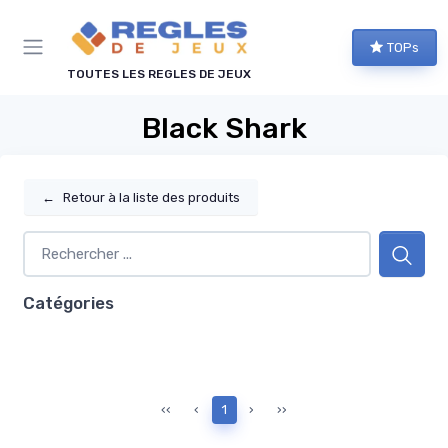
Panneau de gestion des cookies
TOPs
TOUTES LES REGLES DE JEUX
Black Shark
←
Retour à la liste des produits
Catégories
‹‹
‹
1
›
››