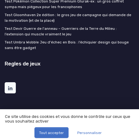
Test Pokémon Collection Super Premium Glurak-ex : un gros coffret
sympa mais piégeux pour les francophones
Test Gloomhaven 2e édition : le gros jeu de campagne qui demande de
la motivation (et de la place)
Test Devir Guerre de l'anneau – Guerriers de la Terre du Milieu :
l’extension qui muscle vraiment le jeu
Test Umbra Wobble Jeu d'échec en Bois : l’échiquier design qui bouge
sans être gadget
Regles de jeux
Ce site utilise des cookies et vous donne le contrôle sur ceux que
vous souhaitez activer
Mentions légales
Politique de confidentialité
© Regles de jeux 2026
Tout accepter
Personnaliser