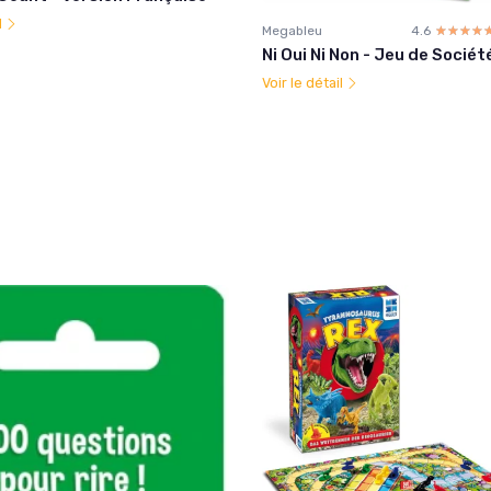
l
Megableu
4.6
☆☆☆☆
★★★★
Ni Oui Ni Non - Jeu de Sociét
Voir le détail