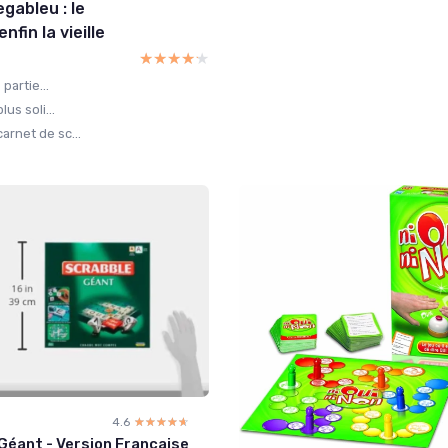
gableu : le
fin la vieille
★★★★★
★★★★★
partie...
us soli...
arnet de sc...
4.6
☆☆☆☆☆
★★★★★
Géant - Version Française