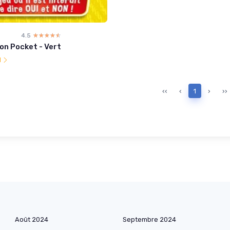
4.5
☆☆☆☆☆
★★★★★
Non Pocket - Vert
l
‹‹
‹
1
›
››
Août 2024
Septembre 2024