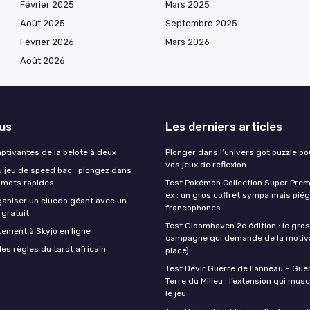
Février 2025
Mars 2025
Août 2025
Septembre 2025
Février 2026
Mars 2026
Août 2026
lus
Les derniers articles
ptivantes de la belote à deux
Plonger dans l’univers got puzzle po
vos jeux de réflexion
u jeu de speed bac : plongez dans
s mots rapides
Test Pokémon Collection Super Prem
ex : un gros coffret sympa mais piég
niser un cluedo géant avec un
francophones
 gratuit
Test Gloomhaven 2e édition : le gros
tement à Skyjo en ligne
campagne qui demande de la motivat
es règles du tarot africain
place)
Test Devir Guerre de l'anneau – Guer
Terre du Milieu : l’extension qui mus
le jeu