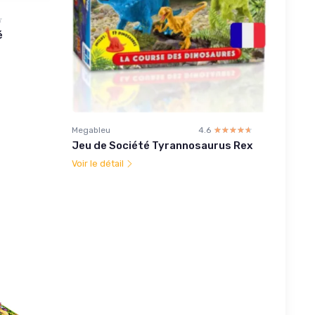
☆
★
é
Megableu
4.6
☆☆☆☆☆
★★★★★
Jeu de Société Tyrannosaurus Rex
Voir le détail