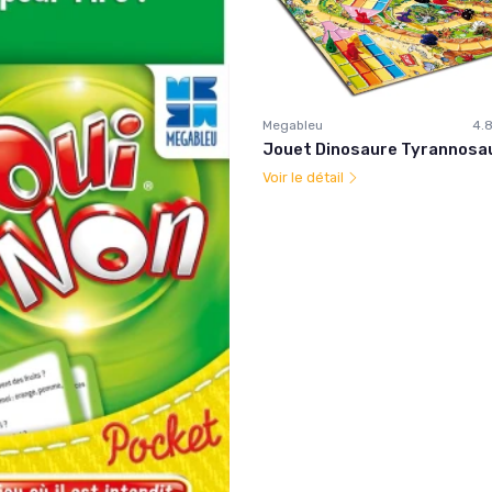
Megableu
4.
Jouet Dinosaure Tyrannosa
Voir le détail