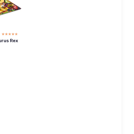
8
☆☆☆☆☆
★★★★★
urus Rex