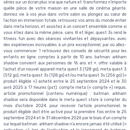
séries sur un écran plus vrai que nature et transformez n’importe
quelle pièce de votre maison en une salle de cinéma géante.
donnez vie à vos jeux dans votre salon ou plongez au cœur de
l’action en immersion totale. retrouvez vos amis du monde entier
dans meta horizon, et assistez à un concert ensemble comme si
vous étiez dans la même pièce. sans fil et léger, quest 3s rend le
fitness fun avec des séances vivifiantes et dépaysantes. avec
des expériences incroyables à un prix exceptionnel, par où allez-
vous commencer ? retrouvez des conseils de sécurité pour les
enfants en ligne. comptes à partir de 10 ans. batman: arkham
shadow convient aux personnes de 16 ans et +. offre valable à
l’achat d’un nouvel appareil meta quest 3 (128 go), meta quest 3
(512 go), meta quest 3s (128 go) et/ou meta quest 3s (256 go) («
produit éligible ») acheté entre le 25 septembre 2024 et le 30
avril 2025 à 17 heures (pst). compte meta (« compte ») requis.
article promotionnel (contenu numérique) : batman: arkham
shadow sera disponible dans le meta quest store à compter du
mois d’octobre 2024. pour recevoir l’article promotionnel, le
produit éligible doit être activé pour la première fois entre le 25
septembre 2024 et le 31 décembre 2026 par le biais d’un compte
sur lequel batman: arkham shadow n’a encore jamais été utilisé («