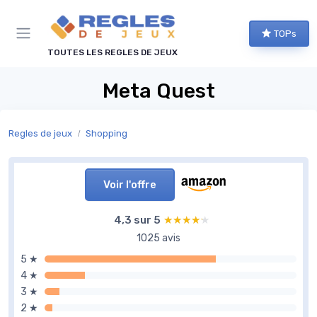
Panneau de gestion des cookies
TOPs
TOUTES LES REGLES DE JEUX
Meta Quest
Regles de jeux
Shopping
Voir l'offre
4,3 sur 5
★★★★★
★★★★★
1025 avis
5 ★
4 ★
3 ★
2 ★