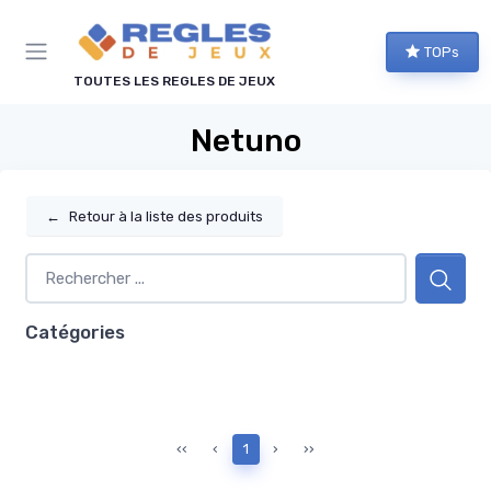
Panneau de gestion des cookies
TOPs
TOUTES LES REGLES DE JEUX
Netuno
←
Retour à la liste des produits
Catégories
‹‹
‹
1
›
››