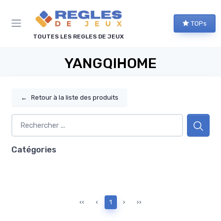
Panneau de gestion des cookies
TOPs
TOUTES LES REGLES DE JEUX
YANGQIHOME
←
Retour à la liste des produits
Catégories
‹‹
‹
1
›
››