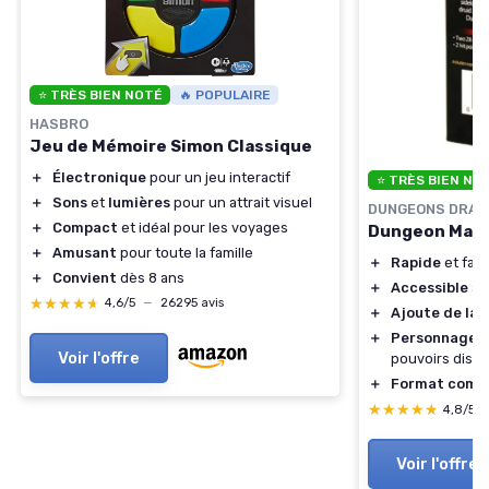
⭐ TRÈS BIEN NOTÉ
🔥 POPULAIRE
HASBRO
Jeu de Mémoire Simon Classique
＋
Électronique
pour un jeu interactif
⭐ TRÈS BIEN NO
＋
Sons
et
lumières
pour un attrait visuel
DUNGEONS DRA
＋
Compact
et idéal pour les voyages
Dungeon Mayh
＋
Amusant
pour toute la famille
＋
Rapide
et faci
＋
Convient
dès 8 ans
＋
Accessible
au
★★★★★
★★★★★
4,6/5
—
26295 avis
＋
Ajoute de la 
＋
Personnages
Voir l'offre
pouvoirs disti
＋
Format comp
★★★★★
★★★★★
4,8/5
Voir l'offre