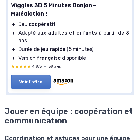
Wiggles 3D 5 Minutes Donjon -
Malédiction !
＋
Jeu
coopératif
＋
Adapté aux
adultes et enfants
à partir de 8
ans
＋
Durée de
jeu rapide
(5 minutes)
＋
Version
française
disponible
★★★★★
★★★★★
4,8/5
—
58 avis
Voir l'offre
Jouer en équipe : coopération et
communication
Coordination et astuces pour une équipe