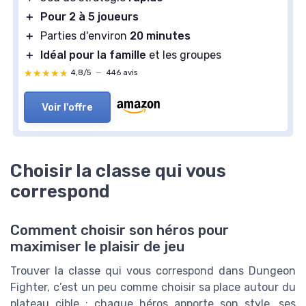
＋
Pour 2 à 5 joueurs
＋
Parties d'environ
20 minutes
＋
Idéal pour la famille
et les groupes
★★★★★
★★★★★
4,8/5
—
446 avis
Voir l'offre
Choisir la classe qui vous
correspond
Comment choisir son héros pour
maximiser le plaisir de jeu
Trouver la classe qui vous correspond dans Dungeon
Fighter, c’est un peu comme choisir sa place autour du
plateau cible : chaque héros apporte son style, ses