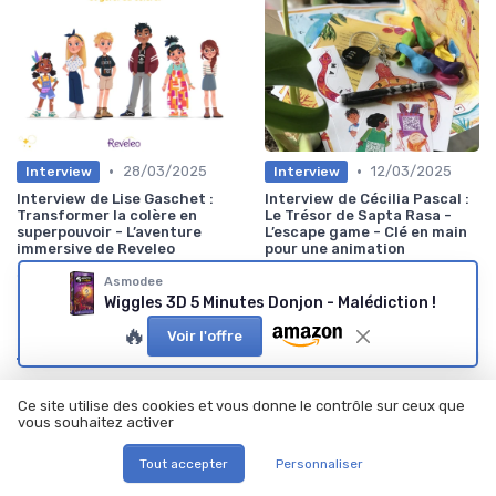
•
•
28/03/2025
12/03/2025
Interview
Interview
Interview de Lise Gaschet :
Interview de Cécilia Pascal :
Transformer la colère en
Le Trésor de Sapta Rasa -
superpouvoir - L’aventure
L’escape game - Clé en main
immersive de Reveleo
pour une animation
d’anniversaire immersive et
sans stress
Asmodee
Wiggles 3D 5 Minutes Donjon - Malédiction !
🔥
Voir l'offre
Les plus lus
Ce site utilise des cookies et vous donne le contrôle sur ceux que
vous souhaitez activer
Tout accepter
Personnaliser