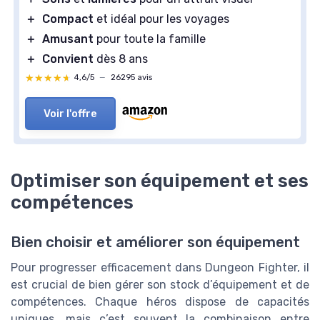
＋
Compact
et idéal pour les voyages
＋
Amusant
pour toute la famille
＋
Convient
dès 8 ans
★★★★★
★★★★★
4,6/5
—
26295 avis
Voir l'offre
Optimiser son équipement et ses
compétences
Bien choisir et améliorer son équipement
Pour progresser efficacement dans Dungeon Fighter, il
est crucial de bien gérer son stock d’équipement et de
compétences. Chaque héros dispose de capacités
uniques, mais c’est souvent la combinaison entre