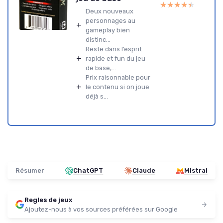
★★★★★
★★★★★
Deux nouveaux
personnages au
+
gameplay bien
distinc...
Reste dans l’esprit
+
rapide et fun du jeu
de base,...
Prix raisonnable pour
+
le contenu si on joue
déjà s...
Résumer
ChatGPT
Claude
Mistral
Regles de jeux
Ajoutez-nous à vos sources préférées sur Google