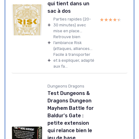
qui tient dans un
sac à dos
★★★★★
★★★★★
Parties rapides (20-
+
30 minutes) avec
mise en place...
Retrouve bien
+
l’ambiance Risk
(attaques, alliances...
Facile à transporter
+
et à expliquer, adapté
aux fa...
Dungeons Dragons
Test Dungeons &
Dragons Dungeon
Mayhem Battle for
Baldur's Gate :
petite extension
qui relance bien le
jeu de base